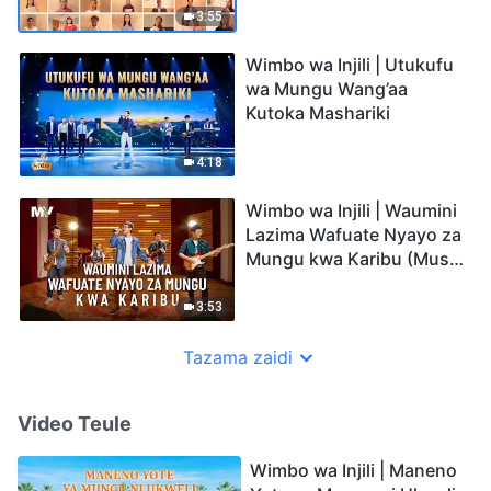
3:55
Wimbo wa Injili | Utukufu
wa Mungu Wang’aa
Kutoka Mashariki
4:18
Wimbo wa Injili | Waumini
Lazima Wafuate Nyayo za
Mungu kwa Karibu (Music
Video)
3:53
Tazama zaidi
Video Teule
Wimbo wa Injili | Maneno