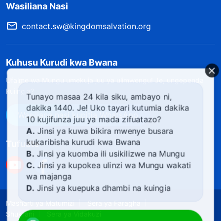
Wasiliana Nasi
contact.sw@kingdomsalvation.org
Kuhusu Kurudi kwa Bwana
Ufalme wa Mungu umekuja juu ya ulimwengu! Je, ungependa
kuiingia?
Tunayo masaa 24 kila siku, ambayo ni,
dakika 1440. Je! Uko tayari kutumia dakika
Wasiliana nasi kupitia WhatsApp
10 kujifunza juu ya mada zifuatazo?
A.
Jinsi ya kuwa bikira mwenye busara
kukaribisha kurudi kwa Bwana
Tufuate
B.
Jinsi ya kuomba ili usikilizwe na Mungu
C.
Jinsi ya kupokea ulinzi wa Mungu wakati
wa majanga
D.
Jinsi ya kuepuka dhambi na kuingia
katika ufalme wa mbinguni
Masharti ya Matumizi
Sera ya Faragha
Shukrani
Sera ya Vidakuzi