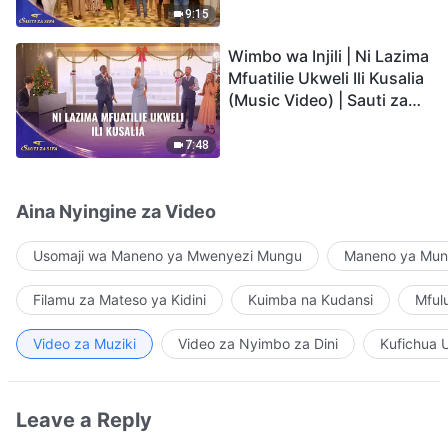
9:15
Wimbo wa Injili | Ni Lazima
Mfuatilie Ukweli Ili Kusalia
(Music Video) | Sauti za
Sifa 2026
7:48
Aina Nyingine za Video
Usomaji wa Maneno ya Mwenyezi Mungu
Maneno ya Mung
Filamu za Mateso ya Kidini
Kuimba na Kudansi
Mful
Video za Muziki
Video za Nyimbo za Dini
Kufichua 
Leave a Reply