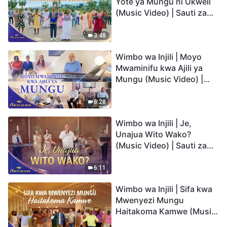
Yote ya Mungu ni Ukweli
(Music Video) | Sauti za
Sifa 2026
3:48
Wimbo wa Injili | Moyo
Mwaminifu kwa Ajili ya
Mungu (Music Video) |
Sauti za Sifa 2026
6:28
Wimbo wa Injili | Je,
Unajua Wito Wako?
(Music Video) | Sauti za
Sifa 2026
6:11
Wimbo wa Injili | Sifa kwa
Mwenyezi Mungu
Haitakoma Kamwe (Music
Video) | Sauti za Sifa 2026