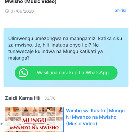
Mwisho (Music Video)
Shiriki
07/06/2020
Ulimwengu umezongwa na maangamizi katika siku
za mwisho. Je, hili linatupa onyo lipi? Na
tunawezaje kulindwa na Mungu katikati ya
majanga?
Wasiliana nasi kupitia WhatsApp
Zaidi Kama Hii
32
/
78
Wimbo wa Kusifu | Mungu
Ni Mwanzo na Mwisho
(Music Video)