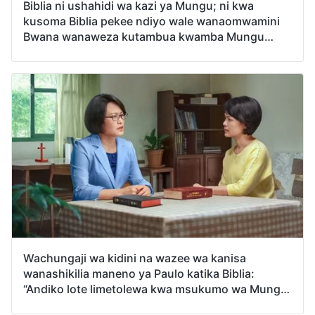
Biblia ni ushahidi wa kazi ya Mungu; ni kwa
kusoma Biblia pekee ndiyo wale wanaomwamini
Bwana wanaweza kutambua kwamba Mungu
aliumba mbingu na dunia na vitu vyote na kuona
matendo ya ajabu ya Mungu, ukuu Wake na
uweza. Katika Biblia kuna maneno mengi ya
Mungu na ushuhuda mwingi wa uzoefu wa
mwanadamu; inaweza kuyakimu maisha ya
mwanadamu na kuwa na manufaa sana kwa
mwanadamu, hivyo kile ninachopenda kufuatilia
ni, kwa kweli tunaweza kupata uzima wa milele
kwa kusoma Biblia? Kweli hakuna njia ya uzima
wa milele katika Biblia?
Wachungaji wa kidini na wazee wa kanisa
wanashikilia maneno ya Paulo katika Biblia:
“Andiko lote limetolewa kwa msukumo wa Mungu”
(2 Timotheo 3:16), wakiamini kwamba kila kitu