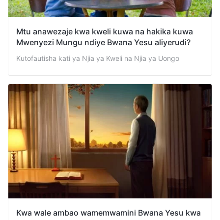
Mtu anawezaje kwa kweli kuwa na hakika kuwa
Mwenyezi Mungu ndiye Bwana Yesu aliyerudi?
Kutofautisha kati ya Njia ya Kweli na Njia ya Uongo
Kwa wale ambao wamemwamini Bwana Yesu kwa