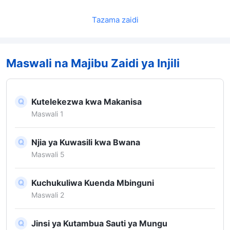
katika Biblia ni maneno ya Mungu. Lakini
unasema kwamba maneno ya Biblia si maneno ya
Tazama zaidi
Mungu kabisa, kwa hiyo haya yote yanamaanisha
nini?
Maswali na Majibu Zaidi ya Injili
Kutelekezwa kwa Makanisa
Maswali 1
Njia ya Kuwasili kwa Bwana
Maswali 5
Kuchukuliwa Kuenda Mbinguni
Maswali 2
Jinsi ya Kutambua Sauti ya Mungu