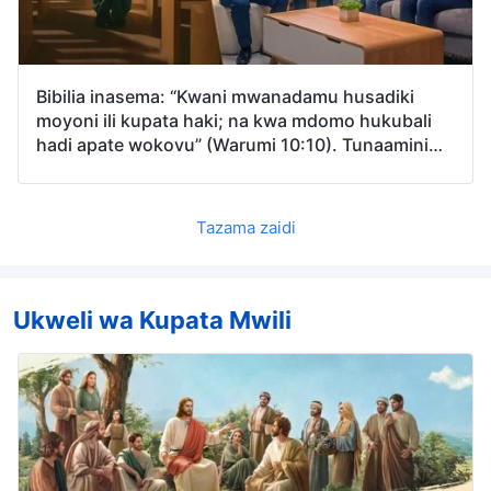
Bibilia inasema: “Kwani mwanadamu husadiki
moyoni ili kupata haki; na kwa mdomo hukubali
hadi apate wokovu” (Warumi 10:10). Tunaamini
kwamba Bwana Yesu alitusamehe dhambi zetu na
kutufanya kuwa wenye haki kupitia imani. Aidha,
tunaamini kwamba mtu akiokolewa mara moja,
Tazama zaidi
basi ameokolewa milele, na Bwana atakaporudi
tutanyakuliwa na tutaingia katika katika ufalme
wa mbinguni. Hivyo kwa nini unashuhudia kuwa
tunapaswa kukubali kazi ya Mungu ya hukumu
Ukweli wa Kupata Mwili
katika siku za mwisho kabla ya kuweza
kuokolewa na kuletwa katika ufalme wa
mbinguni?