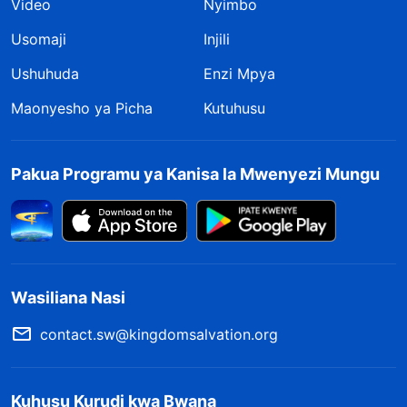
Video
Nyimbo
Usomaji
Injili
Ushuhuda
Enzi Mpya
Maonyesho ya Picha
Kutuhusu
Pakua Programu ya Kanisa la Mwenyezi Mungu
Wasiliana Nasi
contact.sw@kingdomsalvation.org
Kuhusu Kurudi kwa Bwana