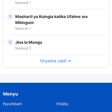
Maswali 1
Masharti ya Kuingia katika Ufalme wa
Mbinguni
Maswali 1
Jina la Mungu
Maswali 2
Onyesha zaidi
Menyu
Nyumbani
Vitabu