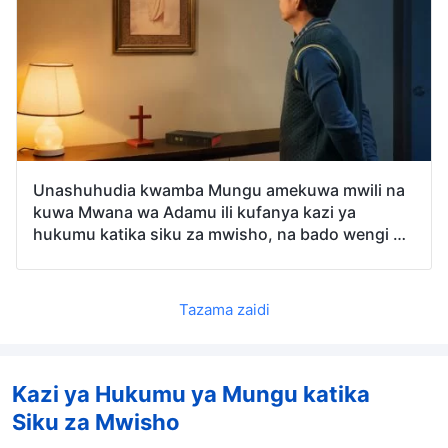
Unashuhudia kwamba Mungu amekuwa mwili na
kuwa Mwana wa Adamu ili kufanya kazi ya
hukumu katika siku za mwisho, na bado wengi wa
wachungaji wa kidini na wazee wa kanisa
wanakiri kwamba Bwana atarudi akija na
mawingu, na wanategemeza hili hasa aya za
Tazama zaidi
Biblia: “Huyu Yesu … atakuja kwa namna hiyo hiyo
ambayo mmemuona akienda mbinguni” (Matendo
1:11). “Tazama, anakuja na mawingu; nalo kila
jicho litamwona yeye” (Ufunuo 1:7). Na zaidi ya
Kazi ya Hukumu ya Mungu katika
hayo, wachungaji wa kidini na wazee wa kanisa
Siku za Mwisho
pia hutufundisha kwamba Bwana Yesu yeyote