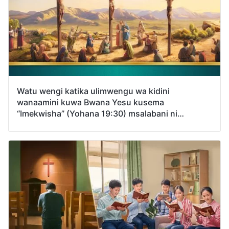
tunapaswa kuikubali kazi ya Mungu ya hukumu
na utakaso katika siku za mwisho kabla tuweze
kuletwa katika ufalme wa mbinguni?
Watu wengi katika ulimwengu wa kidini
wanaamini kuwa Bwana Yesu kusema
“Imekwisha” (Yohana 19:30) msalabani ni
ushahidi kwamba kazi ya Mungu ya wokovu
tayari imekamilika kabisa. Na bado unashuhudia
kwamba Bwana amerejea katika mwili kuonyesha
ukweli na kufanya kazi ya hukumu akianza na
nyumba ya Mungu ili kuwaokoa wanadamu
kabisa. Kwa hiyo ni kwa njia gani hasa mtu anafaa
kuelewa kazi ya Mungu ya kuwaokoa wanadamu?
Hatuko dhahiri juu ya kipengele hiki cha ukweli,
kwa hiyo tafadhali shiriki hili kwa ajili yetu.