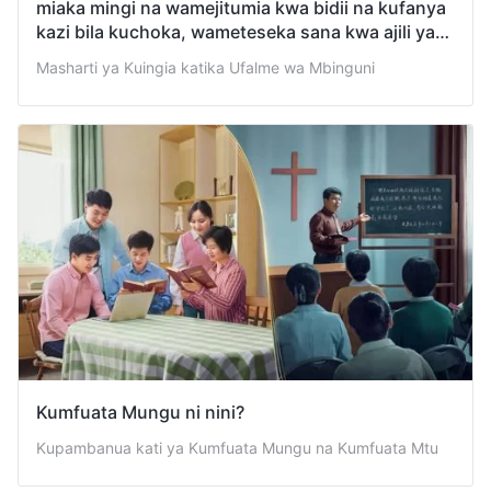
miaka mingi na wamejitumia kwa bidii na kufanya
kazi bila kuchoka, wameteseka sana kwa ajili ya
Bwana. Inawezekana kuwa kwamba kwa
Masharti ya Kuingia katika Ufalme wa Mbinguni
kutokubali kazi ya Mwenyezi Mungu katika siku
za mwisho watanyimwa wokovu na uingiaji katika
ufalme wa mbinguni?
Kumfuata Mungu ni nini?
Kupambanua kati ya Kumfuata Mungu na Kumfuata Mtu