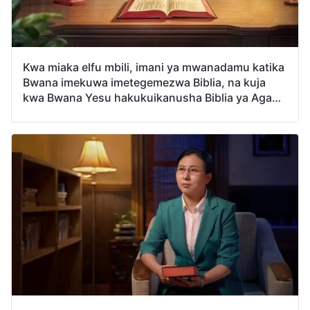
Kwa miaka elfu mbili, imani ya mwanadamu katika
Bwana imekuwa imetegemezwa Biblia, na kuja
kwa Bwana Yesu hakukuikanusha Biblia ya Agano
la Kale. Baada ya Mwenyezi Mungu kufanya kazi
Yake ya hukumu katika siku za mwisho, kila mtu
anayemkubali Mwenyezi Mungu atalenga kula na
kunywa maneno ya Mwenyezi Mungu na
aitasoma Biblia mara chache tena. Kile
ninachopenda kufuatilia ni, baada ya mtu
kuikubali kazi ya Mwenyezi Mungu katika siku za
mwisho, ni mtazamo gani sahihi hasa mtu anafaa
kuwa nao kwa Biblia, na mtu anafaa kuitumia kwa
jinsi gani? Imani ya mtu katika Mungu inafaa
itegemezwe nini ili mtu aitembee njia ya imani
katika Mungu na kupata wokovu wa Mungu?