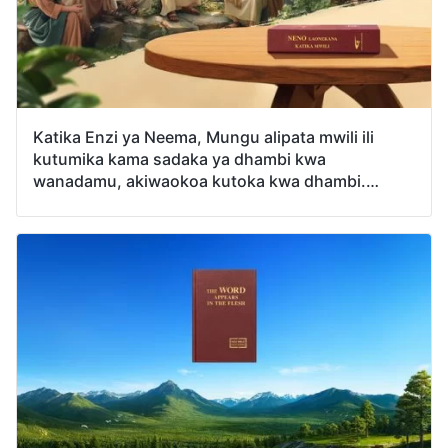
Katika Enzi ya Neema, Mungu alipata mwili ili
kutumika kama sadaka ya dhambi kwa
wanadamu, akiwaokoa kutoka kwa dhambi.
Katika siku za mwisho Mungu amepata mwili tena
ili kuonyesha ukweli na kufanya kazi Yake ya
hukumu ili kumtakasa na kumwokoa mwanadamu
kabisa. Kwa nini Mungu anahitaji kuwa mwili mara
mbili ili kufanya kazi ya kumwokoa wanadamu?
Na kuna umuhimu gani wa Mungu kuwa mwili
mara mbili?