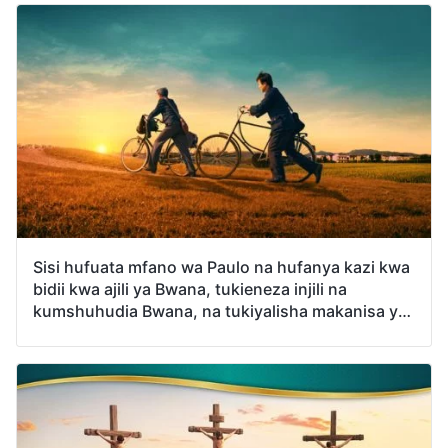
asiyekuja na mawingu ni wa uongo na lazima
aachwe. Kwa hiyo hatuna uhakika kama mtazamo
huu unakubaliana na Biblia; ni sahihi kuchukua
huu kama ukweli au la?
Sisi hufuata mfano wa Paulo na hufanya kazi kwa
bidii kwa ajili ya Bwana, tukieneza injili na
kumshuhudia Bwana, na tukiyalisha makanisa ya
Bwana, kama vile Paulo tu: “Nimepigana vita
vizuri, nimeutimiza mwendo wangu, nimeihifadhi
imani” (2 Timotheo 4:7). Si huku ni kufuata
mapenzi ya Mungu? Kutenda kwa njia hii
kunamaanisha kuwa tunastahili kunyakuliwa na
kuingia katika ufalme wa mbinguni, hivyo kwa nini