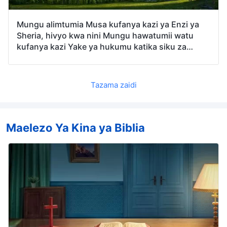
Mungu alimtumia Musa kufanya kazi ya Enzi ya
Sheria, hivyo kwa nini Mungu hawatumii watu
kufanya kazi Yake ya hukumu katika siku za
mwisho, lakini badala yake Analazimika kupata
mwili ili kuifanya Mwenyewe? Kuna tofauti gani
muhimu kati ya Mungu mwenye mwili na watu
Tazama zaidi
ambao Mungu huwatumia?
Maelezo Ya Kina ya Biblia