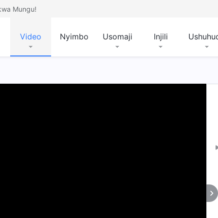
 kwa Mungu!
Video
Nyimbo
Usomaji
Injili
Ushuhu