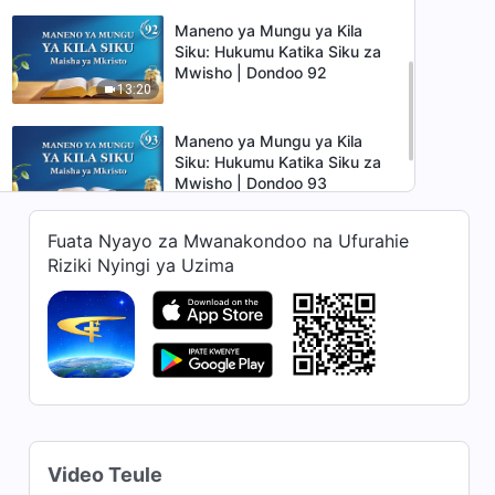
Maneno ya Mungu ya Kila
Siku: Hukumu Katika Siku za
Mwisho | Dondoo 92
13:20
Maneno ya Mungu ya Kila
Siku: Hukumu Katika Siku za
Mwisho | Dondoo 93
7:08
Fuata Nyayo za Mwanakondoo na Ufurahie
Maneno ya Mungu ya Kila
Riziki Nyingi ya Uzima
Siku: Hukumu Katika Siku za
Mwisho | Dondoo 98
11:19
Video Teule