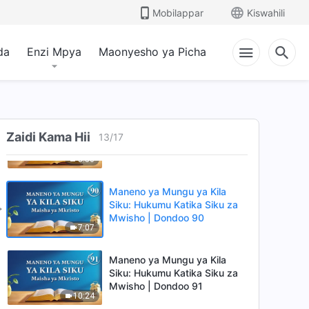
Mwisho | Dondoo 87
Mobilappar
Kiswahili
11:01
da
Enzi Mpya
Maonyesho ya Picha
Maneno ya Mungu ya Kila
Siku: Hukumu Katika Siku za
Mwisho | Dondoo 88
13:45
Maneno ya Mungu ya Kila
Zaidi Kama Hii
Siku: Hukumu Katika Siku za
13
/
17
Mwisho | Dondoo 89
3:50
Maneno ya Mungu ya Kila
Siku: Hukumu Katika Siku za
Mwisho | Dondoo 90
7:07
Maneno ya Mungu ya Kila
Siku: Hukumu Katika Siku za
Mwisho | Dondoo 91
10:24