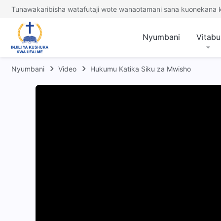
Tunawakaribisha watafutaji wote wanaotamani sana kuonekana
Nyumbani
Vitabu
Nyumbani
Video
Hukumu Katika Siku za Mwisho