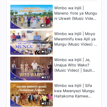
Wimbo wa Injili |
Maneno Yote ya Mungu
ni Ukweli (Music Video)
| Sauti za Sifa 2026
3:48
Wimbo wa Injili | Moyo
Mwaminifu kwa Ajili ya
Mungu (Music Video) |
Sauti za Sifa 2026
6:28
Wimbo wa Injili | Je,
Unajua Wito Wako?
(Music Video) | Sauti
za Sifa 2026
6:11
Wimbo wa Injili | Sifa
kwa Mwenyezi Mungu
Haitakoma Kamwe
(Music Video) | Sauti
9:15
za Sifa 2026