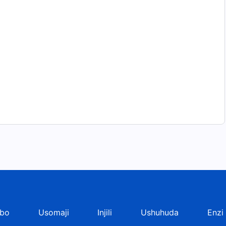
bo
Usomaji
Injili
Ushuhuda
Enzi