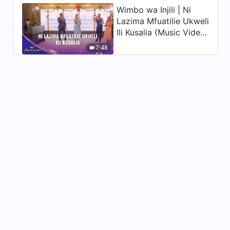
Wimbo wa Injili | Ni
Lazima Mfuatilie Ukweli
Ili Kusalia (Music Video)
| Sauti za Sifa 2026
7:48