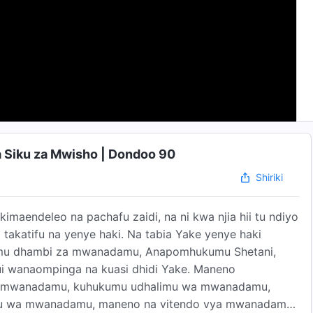
 Siku za Mwisho | Dondoo 90
Shiriki
imaendeleo na pachafu zaidi, na ni kwa njia hii tu ndiyo
takatifu na yenye haki. Na tabia Yake yenye haki
kumu dhambi za mwanadamu, Anapomhukumu Shetani,
 wanaompinga na kuasi dhidi Yake. Maneno
 za mwanadamu, kuhukumu udhalimu wa mwanadamu,
ifu wa mwanadamu, maneno na vitendo vya mwanadamu