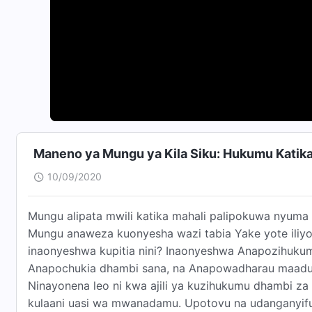
Maneno ya Mungu ya Kila Siku: Hukumu Katika
10/09/2020
Mungu alipata mwili katika mahali palipokuwa nyuma k
Mungu anaweza kuonyesha wazi tabia Yake yote iliyo 
inaonyeshwa kupitia nini? Inaonyeshwa Anapozihu
Anapochukia dhambi sana, na Anapowadharau maadui
Ninayonena leo ni kwa ajili ya kuzihukumu dhambi
kulaani uasi wa mwanadamu. Upotovu na udangany