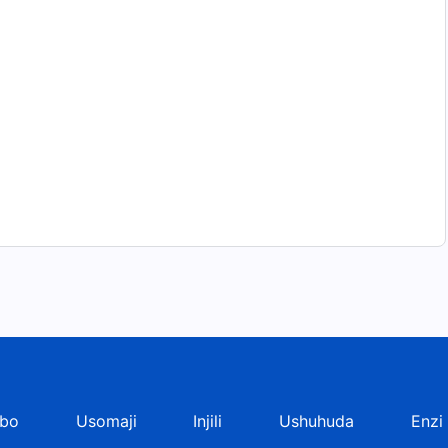
bo
Usomaji
Injili
Ushuhuda
Enzi