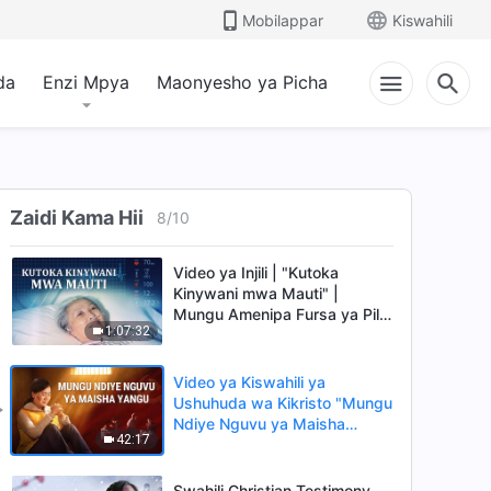
2:17:07
Satan
Mobilappar
Kiswahili
Swahili Christian Movie Based
on True Story "Miaka 17?
da
Enzi Mpya
Maonyesho ya Picha
Hakika!" | The Power of Faith
59:53
in God
Filamu za Kikristo "Chama
Hakijamaliza Kuzungumza" |
Concrete Proof of the CCP
Zaidi Kama Hii
8
/
10
51:01
Persecuting Christians
Video ya Injili | "Kutoka
Kinywani mwa Mauti" |
Mungu Amenipa Fursa ya Pili
1:07:32
Katika Maisha
Video ya Kiswahili ya
Ushuhuda wa Kikristo "Mungu
Ndiye Nguvu ya Maisha
42:17
Yangu"
Swahili Christian Testimony