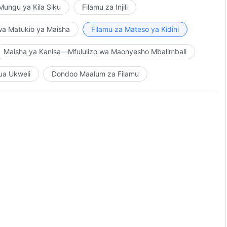
ungu ya Kila Siku
Filamu za Injili
wa Matukio ya Maisha
Filamu za Mateso ya Kidini
Maisha ya Kanisa—Mfululizo wa Maonyesho Mbalimbali
ua Ukweli
Dondoo Maalum za Filamu