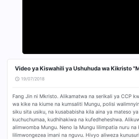
Video ya Kiswahili ya Ushuhuda wa Kikristo 
19/07/2018
Fang Jin ni Mkristo. Alikamatwa na serikali ya CCP 
wa kike na kiume na kumsaliti Mungu, polisi walimnyi
siku sita usiku, na kusababisha kila aina ya mateso y
kuchuchumaa, kudhihakiwa na kufedheheshwa. Alikuw
alimwomba Mungu. Neno la Mungu lilimpatia nuru na 
lilimwongezea imani na nguvu. Hivyo aliweza kunusur