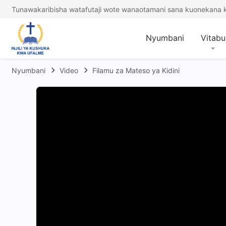
Tunawakaribisha watafutaji wote wanaotamani sana kuonekana
Nyumbani
Vitabu
Nyumbani
Video
Filamu za Mateso ya Kidini