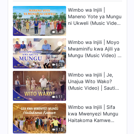
Wimbo wa Injili |
Maneno Yote ya Mungu
ni Ukweli (Music Video)
| Sauti za Sifa 2026
3:48
Wimbo wa Injili | Moyo
Mwaminifu kwa Ajili ya
Mungu (Music Video) |
Sauti za Sifa 2026
6:28
Wimbo wa Injili | Je,
Unajua Wito Wako?
(Music Video) | Sauti
za Sifa 2026
6:11
Wimbo wa Injili | Sifa
kwa Mwenyezi Mungu
Haitakoma Kamwe
(Music Video) | Sauti
9:15
za Sifa 2026