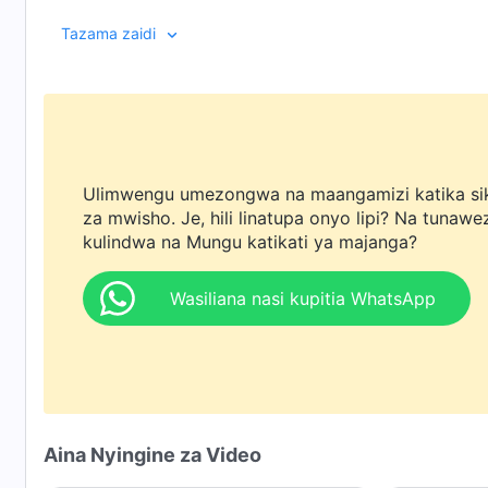
Baada ya kupitia mateso ya kinyama ya pepo wabaya 
Tazama zaidi
huohuo, aliona pia kazi za ajabu za Mungu na kuele
undani sana kwamba Mungu ni nguvu ya maisha yak
kumfuata Mungu maisha yake yote!
Ulimwengu umezongwa na maangamizi katika si
za mwisho. Je, hili linatupa onyo lipi? Na tunawe
kulindwa na Mungu katikati ya majanga?
Wasiliana nasi kupitia WhatsApp
Aina Nyingine za Video