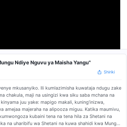
"Mungu Ndiye Nguvu ya Maisha Yangu"
Shiriki
kwenye mkusanyiko. Ili kumlazimisha kuwataja ndugu zake
ma chakula, maji na usingizi kwa siku saba mchana na
a kinyama juu yake: mapigo makali, kuning’inizwa,
a amejaa majeraha na alipooza miguu. Katika maumivu,
kumwongoza kubaini tena na tena hila za Shetani na
ika na uharibifu wa Shetani na kuwa shahidi kwa Mungu!