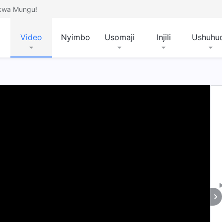
 kwa Mungu!
Video
Nyimbo
Usomaji
Injili
Ushuhu