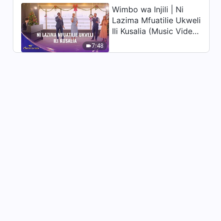
Wimbo wa Injili | Ni
Lazima Mfuatilie Ukweli
Ili Kusalia (Music Video)
| Sauti za Sifa 2026
7:48