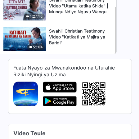
Video "Utamu katika Shida" |
Mungu Ndiye Nguvu Wangu
1:27:10
Swahili Christian Testimony
Video "Katikati ya Majira ya
Baridi"
52:04
Fuata Nyayo za Mwanakondoo na Ufurahie
Riziki Nyingi ya Uzima
Video Teule