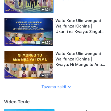
Wasiohesabika” | Sauti za
Sifa 2026
4:04
Watu Kote Ulimwenguni
Wajifunza Kichina |
Ukariri na Kwaya: Zingatia
Hatima ya Wanadamu |
Sauti za Sifa 2026
6:50
Watu Kote Ulimwenguni
Wajifunza Kichina |
Kwaya: Ni Mungu tu Ana
Njia ya Uzima | Sauti za
Sifa 2026
5:00
Tazama zaidi
Video Teule