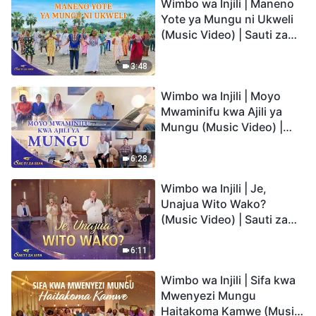
Wimbo wa Injili | Maneno
Yote ya Mungu ni Ukweli
(Music Video) | Sauti za
Sifa 2026
3:48
Wimbo wa Injili | Moyo
Mwaminifu kwa Ajili ya
Mungu (Music Video) |
Sauti za Sifa 2026
6:28
Wimbo wa Injili | Je,
Unajua Wito Wako?
(Music Video) | Sauti za
Sifa 2026
6:11
Wimbo wa Injili | Sifa kwa
Mwenyezi Mungu
Haitakoma Kamwe (Music