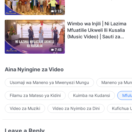
Video) | Sauti za Sifa 2026
9:15
Wimbo wa Injili | Ni Lazima
Mfuatilie Ukweli Ili Kusalia
(Music Video) | Sauti za
Sifa 2026
7:48
Aina Nyingine za Video
Usomaji wa Maneno ya Mwenyezi Mungu
Maneno ya Mung
Filamu za Mateso ya Kidini
Kuimba na Kudansi
Mful
Video za Muziki
Video za Nyimbo za Dini
Kufichua 
Leave a Reply