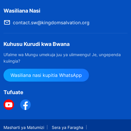
Wasiliana Nasi
contact.sw@kingdomsalvation.org
Kuhusu Kurudi kwa Bwana
Ufalme wa Mungu umekuja juu ya ulimwengu! Je, ungependa
kuiingia?
Wasiliana nasi kupitia WhatsApp
Tufuate
Masharti ya Matumizi
Sera ya Faragha