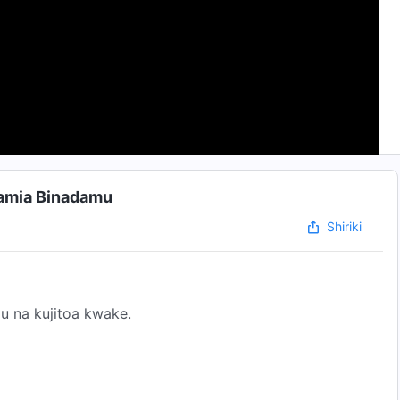
amia Binadamu
Shiriki
 na kujitoa kwake.