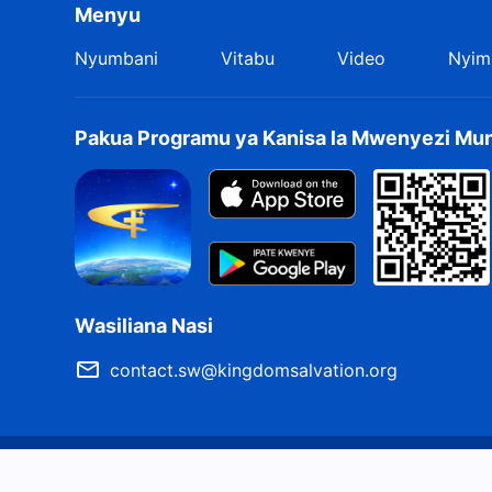
Menyu
Nyumbani
Vitabu
Video
Nyim
Pakua Programu ya Kanisa la Mwenyezi Mu
Wasiliana Nasi
contact.sw@kingdomsalvation.org
Masharti ya Matumizi
Sera ya Faragha
Shukrani