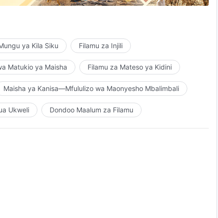
ungu,
ungu ya Kila Siku
Filamu za Injili
wa Matukio ya Maisha
Filamu za Mateso ya Kidini
 mwa Shetani,
Maisha ya Kanisa—Mfululizo wa Maonyesho Mbalimbali
 …
ua Ukweli
Dondoo Maalum za Filamu
 …
imbo
Mpya