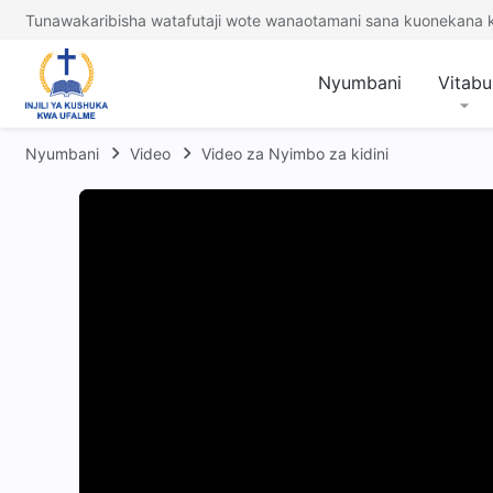
Tunawakaribisha watafutaji wote wanaotamani sana kuonekana
Nyumbani
Vitabu
Nyumbani
Video
Video za Nyimbo za kidini