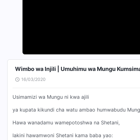
Wimbo wa Injili | Umuhimu wa Mungu Kumsim
16/03/2020
Usimamizi wa Mungu ni kwa ajili
ya kupata kikundi cha watu ambao humwabudu Mungu
Hawa wanadamu wamepotoshwa na Shetani,
lakini hawamwoni Shetani kama baba yao: