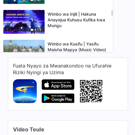
Wimbo wa Injili | Hakuna
Anayejua Kuhusu Kufika kwa
Mungu
4:13
Wimbo wa Kusifu | Yasifu
Maisha Mapya (Music Video)
2:59
Fuata Nyayo za Mwanakondoo na Ufurahie
Riziki Nyingi ya Uzima
Wimbo wa Kusifu | Nimeuona
Upendo wa Mungu (Music
Video)
3:33
Wimbo wa Kusifu | Wimbo wa
Upendo Mtamu (Music Video)
3:04
Video Teule
Wimbo wa Kusifu | Hatuwezi