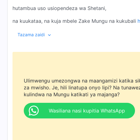
hutambua uso usiopendeza wa Shetani,
na kuukataa, na kuja mbele Zake Mungu na kukubali
Hujua kisichopendeza
Tazama zaidi
na jinsi kinavyotofautiana na kile kilicho kitakatifu,
na hutambua ukubwa wa Mungu na uovu wa Shetani.
Wanadamu kama hawa hawatamfanyia Shetani kazi te
Ulimwengu umezongwa na maangamizi katika si
za mwisho. Je, hili linatupa onyo lipi? Na tunawe
au kumwabudu Shetani, au kumsetiri Shetani.
kulindwa na Mungu katikati ya majanga?
Hii ni kwa sababu wao ni kikundi cha watu ambao w
Wasiliana nasi kupitia WhatsApp
Huu ndio umuhimu wa Mungu kuwasimamia wanadam
Katika kazi ya usimamizi wa Mungu wa wakati huu,