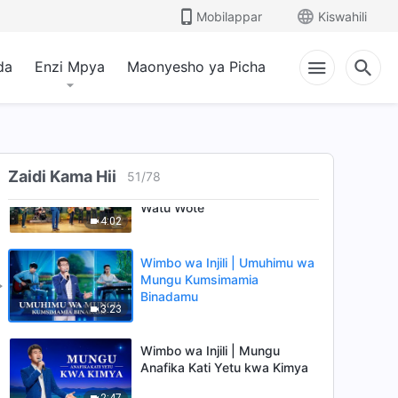
Binadamu Amwabudu Mungu
Mobilappar
Kiswahili
ili Kuwa na Hatima Nzuri
4:27
da
Enzi Mpya
Maonyesho ya Picha
Wimbo wa Kusifu | Natamani
Ningekuwa na Mungu Kila
Siku (Music Video)
3:54
Wimbo wa Kanisa | Hukumu
Zaidi Kama Hii
51
/
78
ya Mungu kwa Mataifa na
Watu Wote
4:02
Wimbo wa Injili | Umuhimu wa
Mungu Kumsimamia
Binadamu
3:23
Wimbo wa Injili | Mungu
Anafika Kati Yetu kwa Kimya
2:47