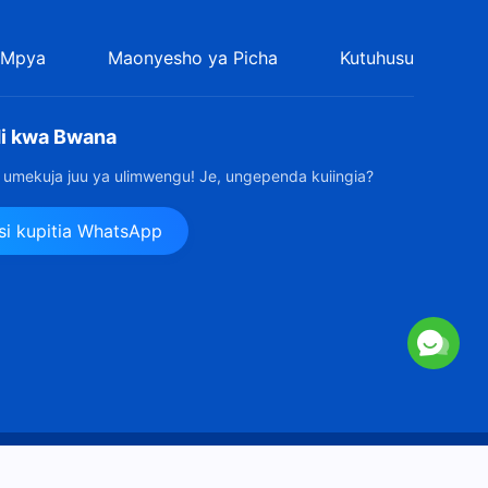
Mungu (Music Video)
 Mpya
Maonyesho ya Picha
Kutuhusu
i kwa Bwana
umekuja juu ya ulimwengu! Je, ungependa kuiingia?
si kupitia WhatsApp
 2026
Kanisa la Mwenyezi Mungu.
Haki Zote Zimehifadhiwa.