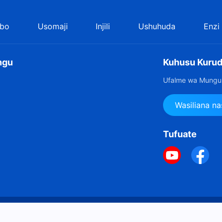
bo
Usomaji
Injili
Ushuhuda
Enzi
ngu
Kuhusu Kurud
Ufalme wa Mungu 
Wasiliana na
Tufuate
Hakimiliki ©
Sera ya Vidakuzi