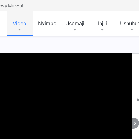
 kwa Mungu!
Video
Nyimbo
Usomaji
Injili
Ushuhu