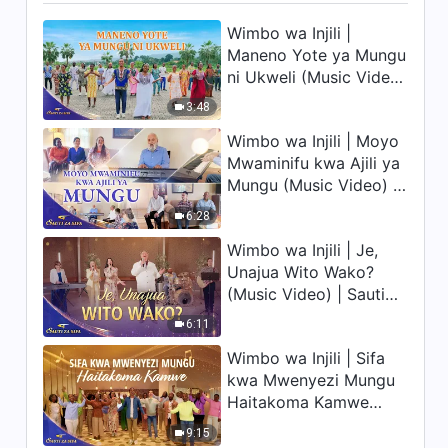
Kuacha Kuimba Nyimbo za
Wimbo wa Injili |
Upendo kwa Mungu (Music
4:46
Video)
Maneno Yote ya Mungu
ni Ukweli (Music Video)
Wimbo wa Kusifu | Watu Wote
| Sauti za Sifa 2026
3:48
wa Mungu Wamsifu Kikamilifu
(Music Video)
Wimbo wa Injili | Moyo
4:33
Mwaminifu kwa Ajili ya
Mungu (Music Video) |
Wimbo wa Kusifu | Tuna
Sauti za Sifa 2026
Bahati Kukutana na Kuja kwa
6:28
Mungu
Wimbo wa Injili | Je,
3:09
Unajua Wito Wako?
(Music Video) | Sauti
Wimbo wa Kusifu | Jinsi
Upendo wa Mungu kwa
za Sifa 2026
6:11
Mwanadamu Ulivyo Muhimu
6:01
(Music Video)
Wimbo wa Injili | Sifa
kwa Mwenyezi Mungu
Wimbo wa Kusifu | Kristo wa
Haitakoma Kamwe
Siku za Mwisho Ameleta Enzi
(Music Video) | Sauti
ya Ufalme (Music Video)
9:15
za Sifa 2026
3:32