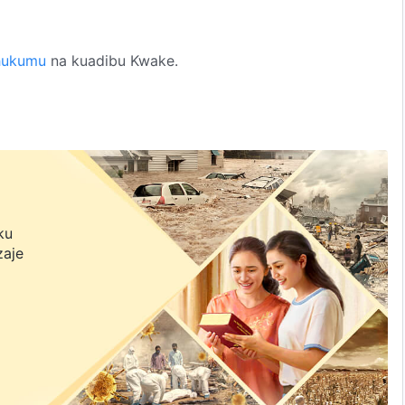
hukumu
na kuadibu Kwake.
na,
ku
zaje
amemilikiwa na Mungu.
u.