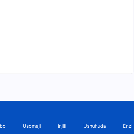
bo
Usomaji
Injili
Ushuhuda
Enzi