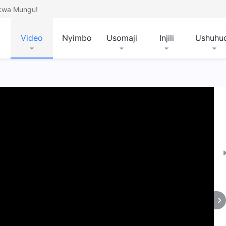
 kwa Mungu!
Video
Nyimbo
Usomaji
Injili
Ushuhu