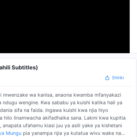
hili Subtitles)
Shiriki
zi mwenzake wa kanisa, anaona kwamba mfanyakazi
ndugu wengine. Kwa sababu ya kuishi katika hali ya
nia sifa na faida. Ingawa kuishi kwa njia hiyo
 hilo linamwacha akifadhaika sana. Lakini kwa kupitia
, anapata ufahamu kiasi juu ya asili yake ya kishetani
ya Mungu
pia yanampa njia ya kutatua wivu wake na