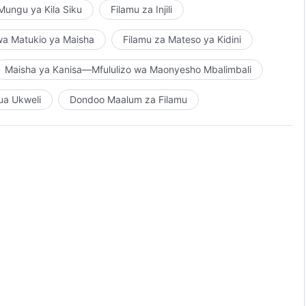
ungu ya Kila Siku
Filamu za Injili
wa Matukio ya Maisha
Filamu za Mateso ya Kidini
Maisha ya Kanisa—Mfululizo wa Maonyesho Mbalimbali
ua Ukweli
Dondoo Maalum za Filamu