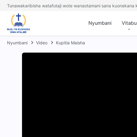
Tunawakaribisha watafutaji wote wanaotamani sana kuonekana
Nyumbani
Vitabu
Nyumbani
Video
Kupitia Maisha