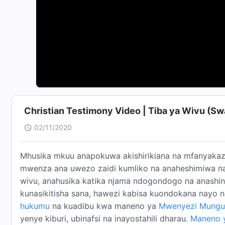
Christian Testimony Video | Tiba ya Wivu (Swa
02/11/2020
Mhusika mkuu anapokuwa akishirikiana na mfanyaka
mwenza ana uwezo zaidi kumliko na anaheshimiwa na 
wivu, anahusika katika njama ndogondogo na anashinda
kunasikitisha sana, hawezi kabisa kuondokana nayo na
hukumu
na kuadibu kwa maneno ya
Mwenyezi Mungu
yenye kiburi, ubinafsi na inayostahili dharau.
Maneno 