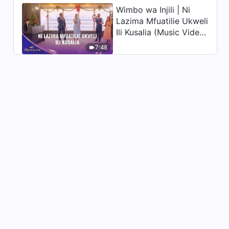
Wimbo wa Injili | Ni
Ushuhuda wa Kweli | Ni Nani
Lazima Mfuatilie Ukweli
Anayesema Tabia Ya Kiburi
Ili Kusalia (Music Video)
Haiwezi Kubadilishwa
26:42
| Sauti za Sifa 2026
7:48
Christian Testimony Video |
Kutoroka Hatari (Swahili
Subtitles)
26:50
Ushuhuda wa Kikristo |
Kukombolewa Kutokana na
Umaarufu na Utajiri
28:53
Ushuhuda wa Kikristo |
Kwaheri, Ndoto Yangu ya
Kuwa Maarufu
23:02
Christian Testimony Video |
Pingu za Umaarufu na Faida