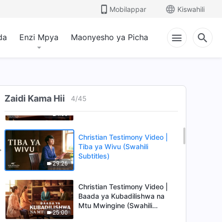
Sauti za Sifa 2026
Mobilappar
Kiswahili
29:13
da
Enzi Mpya
Maonyesho ya Picha
Christian Testimony Video |
Hatimaye Naelewa Maana ya
Kutimiza Wajibu Wangu
30:58
Ushuhuda wa Kweli |
Nimebahatika Kumhudumia
Zaidi Kama Hii
4
/
45
Mungu
24:00
Christian Testimony Video |
Tiba ya Wivu (Swahili
Subtitles)
29:26
Christian Testimony Video |
Baada ya Kubadilishwa na
Mtu Mwingine (Swahili
25:00
Subtitles)