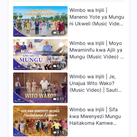
Subtitles)
26:44
Wimbo wa Injili |
Maneno Yote ya Mungu
ni Ukweli (Music Video)
Christian Testimony Video |
Kumpa Mungu Moyo Wangu
| Sauti za Sifa 2026
3:48
24:39
Wimbo wa Injili | Moyo
Mwaminifu kwa Ajili ya
Ushuhuda wa Kweli | Kwa
Mungu (Music Video) |
Kuacha Ubinafsi,
Sauti za Sifa 2026
Nimekombolewa
6:28
26:31
Wimbo wa Injili | Je,
Unajua Wito Wako?
Ushuhuda wa Kweli | Roho
(Music Video) | Sauti
Yangu Yakombolewa
za Sifa 2026
6:11
24:31
Wimbo wa Injili | Sifa
Ushuhuda wa Kweli |
kwa Mwenyezi Mungu
Nimejifunza Jinsi ya
Haitakoma Kamwe
Kuwatendea Watu Vizuri
(Music Video) | Sauti
20:22
9:15
za Sifa 2026