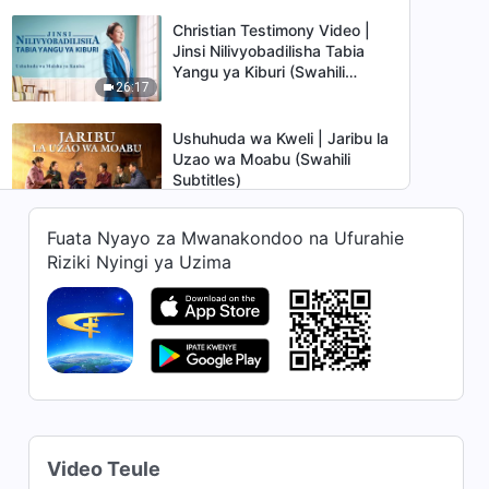
Christian Testimony Video |
Jinsi Nilivyobadilisha Tabia
Yangu ya Kiburi (Swahili
26:17
Subtitles)
Ushuhuda wa Kweli | Jaribu la
Uzao wa Moabu (Swahili
Subtitles)
25:06
Fuata Nyayo za Mwanakondoo na Ufurahie
Christian Testimony Video |
Riziki Nyingi ya Uzima
Katikati ya Jaribu la Kifo
(Swahili Subtitles)
21:32
Christian Testimony Video |
Kuripoti Au Kutoripoti (Swahili
Subtitles)
26:21
Christian Testimony Video |
Video Teule
Jaribu la Foili (Swahili