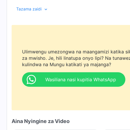
kuacha tabia zake potovu. Anapoukana mwili wake 
Tazama zaidi
utulivu na amani moyoni na anakuwa na uwezo wa kui
Ulimwengu umezongwa na maangamizi katika si
za mwisho. Je, hili linatupa onyo lipi? Na tunawe
kulindwa na Mungu katikati ya majanga?
Wasiliana nasi kupitia WhatsApp
Aina Nyingine za Video