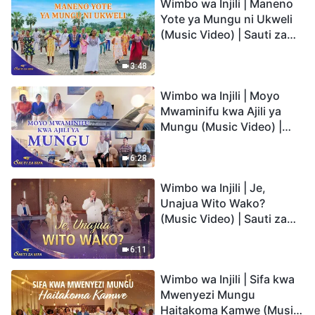
Wimbo wa Injili | Maneno
Yote ya Mungu ni Ukweli
(Music Video) | Sauti za
Sifa 2026
3:48
Wimbo wa Injili | Moyo
Mwaminifu kwa Ajili ya
Mungu (Music Video) |
Sauti za Sifa 2026
6:28
Wimbo wa Injili | Je,
Unajua Wito Wako?
(Music Video) | Sauti za
Sifa 2026
6:11
Wimbo wa Injili | Sifa kwa
Mwenyezi Mungu
Haitakoma Kamwe (Music