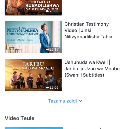
Mwingine (Swahili
Subtitles)
25:00
Christian Testimony
Video | Jinsi
Nilivyobadilisha Tabia
Yangu ya Kiburi (Swahili
Subtitles)
26:17
Ushuhuda wa Kweli |
Jaribu la Uzao wa Moabu
(Swahili Subtitles)
25:06
Tazama zaidi
Video Teule