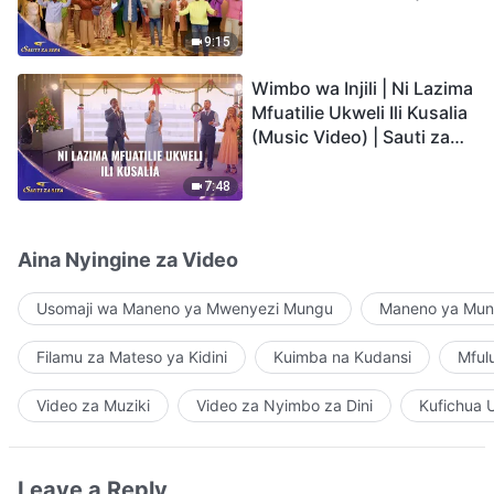
Video) | Sauti za Sifa 2026
9:15
Wimbo wa Injili | Ni Lazima
Mfuatilie Ukweli Ili Kusalia
(Music Video) | Sauti za
Sifa 2026
7:48
Aina Nyingine za Video
Usomaji wa Maneno ya Mwenyezi Mungu
Maneno ya Mung
Filamu za Mateso ya Kidini
Kuimba na Kudansi
Mful
Video za Muziki
Video za Nyimbo za Dini
Kufichua 
Leave a Reply