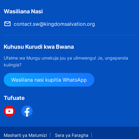
Wasiliana Nasi
contact.sw@kingdomsalvation.org
Kuhusu Kurudi kwa Bwana
Ufalme wa Mungu umekuja juu ya ulimwengu! Je, ungependa
kuiingia?
Wasiliana nasi kupitia WhatsApp
Tufuate
Masharti ya Matumizi
Sera ya Faragha