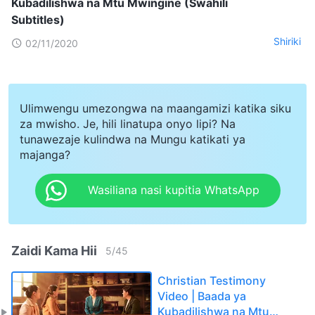
Kubadilishwa na Mtu Mwingine (Swahili
Subtitles)
Shiriki
02/11/2020
Ulimwengu umezongwa na maangamizi katika siku
za mwisho. Je, hili linatupa onyo lipi? Na
tunawezaje kulindwa na Mungu katikati ya
majanga?
Wasiliana nasi kupitia WhatsApp
Zaidi Kama Hii
5
/
45
Christian Testimony
Video | Baada ya
Kubadilishwa na Mtu