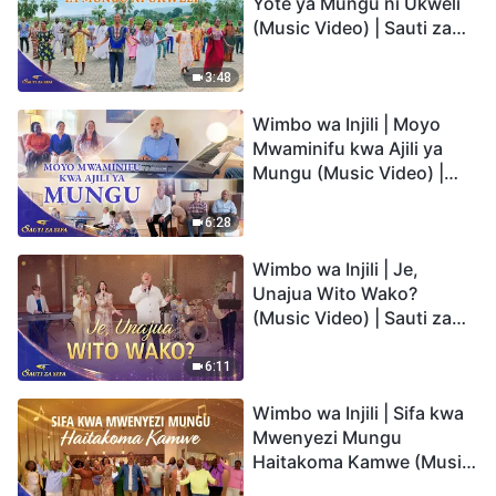
Yote ya Mungu ni Ukweli
(Music Video) | Sauti za
Sifa 2026
3:48
Wimbo wa Injili | Moyo
Mwaminifu kwa Ajili ya
Mungu (Music Video) |
Sauti za Sifa 2026
6:28
Wimbo wa Injili | Je,
Unajua Wito Wako?
(Music Video) | Sauti za
Sifa 2026
6:11
Wimbo wa Injili | Sifa kwa
Mwenyezi Mungu
Haitakoma Kamwe (Music
Video) | Sauti za Sifa 2026