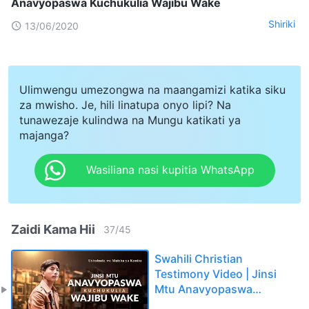
Anavyopaswa Kuchukulia Wajibu Wake
Shiriki
13/06/2020
Ulimwengu umezongwa na maangamizi katika siku
za mwisho. Je, hili linatupa onyo lipi? Na
tunawezaje kulindwa na Mungu katikati ya
majanga?
Wasiliana nasi kupitia WhatsApp
Zaidi Kama Hii
37
/
45
Swahili Christian
Testimony Video | Jinsi
Mtu Anavyopaswa
Kuchukulia Wajibu Wake