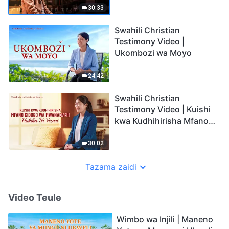
30:33
Swahili Christian
Testimony Video |
Ukombozi wa Moyo
24:42
Swahili Christian
Testimony Video | Kuishi
kwa Kudhihirisha Mfano
Kidogo wa Mwanadamu
Hakika Ni Vizuri
30:02
Tazama zaidi
Video Teule
Wimbo wa Injili | Maneno