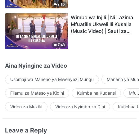
9:15
Wimbo wa Injili | Ni Lazima
Mfuatilie Ukweli Ili Kusalia
(Music Video) | Sauti za
Sifa 2026
7:48
Aina Nyingine za Video
Usomaji wa Maneno ya Mwenyezi Mungu
Maneno ya Mung
Filamu za Mateso ya Kidini
Kuimba na Kudansi
Mful
Video za Muziki
Video za Nyimbo za Dini
Kufichua 
Leave a Reply