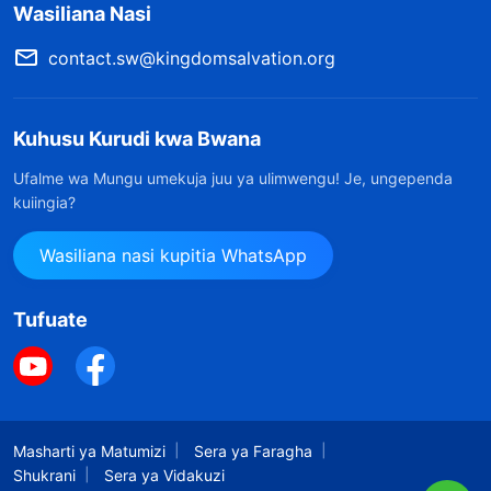
Wasiliana Nasi
contact.sw@kingdomsalvation.org
Kuhusu Kurudi kwa Bwana
Ufalme wa Mungu umekuja juu ya ulimwengu! Je, ungependa
kuiingia?
Wasiliana nasi kupitia WhatsApp
Tufuate
Masharti ya Matumizi
Sera ya Faragha
Shukrani
Sera ya Vidakuzi