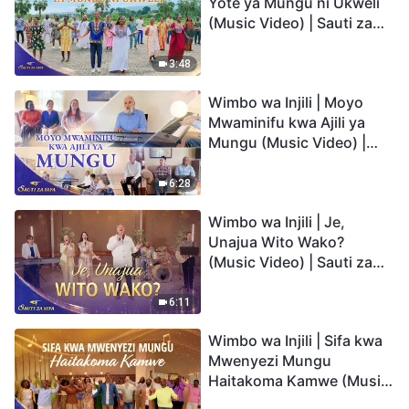
Yote ya Mungu ni Ukweli
(Music Video) | Sauti za
Sifa 2026
3:48
Wimbo wa Injili | Moyo
Mwaminifu kwa Ajili ya
Mungu (Music Video) |
Sauti za Sifa 2026
6:28
Wimbo wa Injili | Je,
Unajua Wito Wako?
(Music Video) | Sauti za
Sifa 2026
6:11
Wimbo wa Injili | Sifa kwa
Mwenyezi Mungu
Haitakoma Kamwe (Music
Video) | Sauti za Sifa 2026