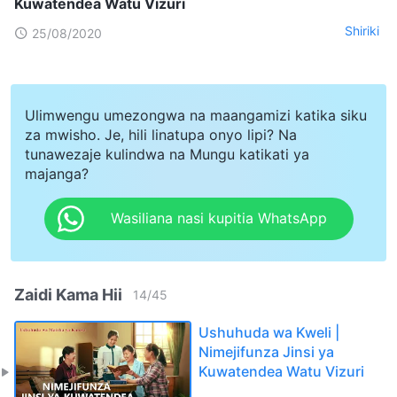
Kuwatendea Watu Vizuri
Shiriki
25/08/2020
Ulimwengu umezongwa na maangamizi katika siku
za mwisho. Je, hili linatupa onyo lipi? Na
tunawezaje kulindwa na Mungu katikati ya
majanga?
Wasiliana nasi kupitia WhatsApp
Zaidi Kama Hii
14
/
45
Ushuhuda wa Kweli |
Nimejifunza Jinsi ya
Kuwatendea Watu Vizuri