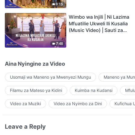
9:15
Wimbo wa Injili | Ni Lazima
Mfuatilie Ukweli Ili Kusalia
(Music Video) | Sauti za
Sifa 2026
7:48
Aina Nyingine za Video
Usomaji wa Maneno ya Mwenyezi Mungu
Maneno ya Mung
Filamu za Mateso ya Kidini
Kuimba na Kudansi
Mful
Video za Muziki
Video za Nyimbo za Dini
Kufichua 
Leave a Reply