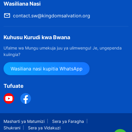
Wasiliana Nasi
contact.sw@kingdomsalvation.org
Kuhusu Kurudi kwa Bwana
Ufalme wa Mungu umekuja juu ya ulimwengu! Je, ungependa
kuiingia?
Wasiliana nasi kupitia WhatsApp
Tufuate
Masharti ya Matumizi
Sera ya Faragha
Shukrani
Sera ya Vidakuzi