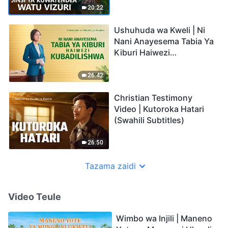
20:22
Ushuhuda wa Kweli | Ni
Nani Anayesema Tabia Ya
Kiburi Haiwezi
Kubadilishwa
26:42
Christian Testimony
Video | Kutoroka Hatari
(Swahili Subtitles)
26:50
Tazama zaidi
Video Teule
Wimbo wa Injili | Maneno