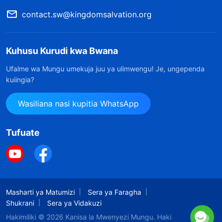
contact.sw@kingdomsalvation.org
Kuhusu Kurudi kwa Bwana
Ufalme wa Mungu umekuja juu ya ulimwengu! Je, ungependa
kuiingia?
Wasiliana nasi kupitia WhatsApp
Tufuate
Masharti ya Matumizi
Sera ya Faragha
Shukrani
Sera ya Vidakuzi
Hakimiliki © 2026
Kanisa la Mwenyezi Mungu.
Haki