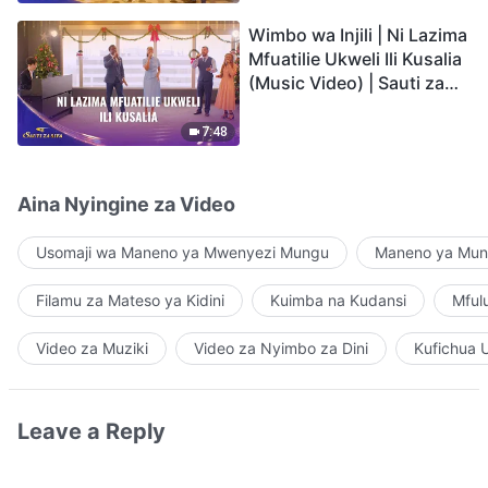
Wimbo wa Injili | Ni Lazima
Mfuatilie Ukweli Ili Kusalia
(Music Video) | Sauti za
Sifa 2026
7:48
Aina Nyingine za Video
Usomaji wa Maneno ya Mwenyezi Mungu
Maneno ya Mung
Filamu za Mateso ya Kidini
Kuimba na Kudansi
Mful
Video za Muziki
Video za Nyimbo za Dini
Kufichua 
Leave a Reply