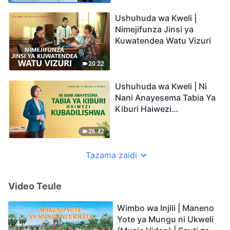
Ushuhuda wa Kweli |
Nimejifunza Jinsi ya
Kuwatendea Watu Vizuri
20:22
Ushuhuda wa Kweli | Ni
Nani Anayesema Tabia Ya
Kiburi Haiwezi
Kubadilishwa
26:42
Tazama zaidi
Video Teule
Wimbo wa Injili | Maneno
Yote ya Mungu ni Ukweli