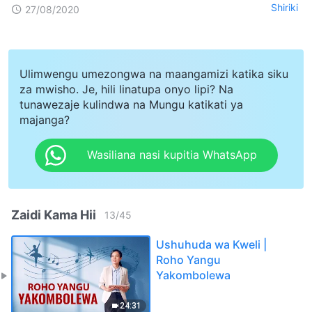
Shiriki
27/08/2020
Ulimwengu umezongwa na maangamizi katika siku
za mwisho. Je, hili linatupa onyo lipi? Na
tunawezaje kulindwa na Mungu katikati ya
majanga?
Wasiliana nasi kupitia WhatsApp
Zaidi Kama Hii
13
/
45
Ushuhuda wa Kweli |
Roho Yangu
Yakombolewa
24:31