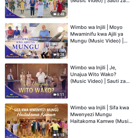
(Music Video) | Sauti za
Sifa 2026
3:48
Wimbo wa Injili | Moyo
Mwaminifu kwa Ajili ya
Mungu (Music Video) |
Sauti za Sifa 2026
6:28
Wimbo wa Injili | Je,
Unajua Wito Wako?
(Music Video) | Sauti za
Sifa 2026
6:11
Wimbo wa Injili | Sifa kwa
Mwenyezi Mungu
Haitakoma Kamwe (Music
Video) | Sauti za Sifa 2026
9:15