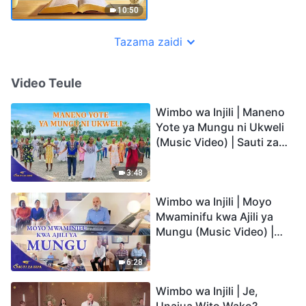
10:50
Tazama zaidi
Video Teule
Wimbo wa Injili | Maneno
Yote ya Mungu ni Ukweli
(Music Video) | Sauti za
Sifa 2026
3:48
Wimbo wa Injili | Moyo
Mwaminifu kwa Ajili ya
Mungu (Music Video) |
Sauti za Sifa 2026
6:28
Wimbo wa Injili | Je,
Unajua Wito Wako?