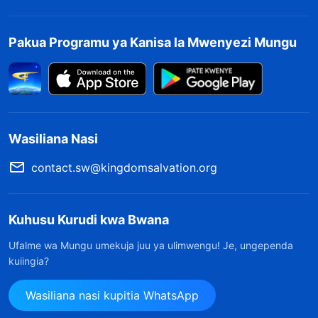
Pakua Programu ya Kanisa la Mwenyezi Mungu
Wasiliana Nasi
contact.sw@kingdomsalvation.org
Kuhusu Kurudi kwa Bwana
Ufalme wa Mungu umekuja juu ya ulimwengu! Je, ungependa
kuiingia?
Wasiliana nasi kupitia WhatsApp