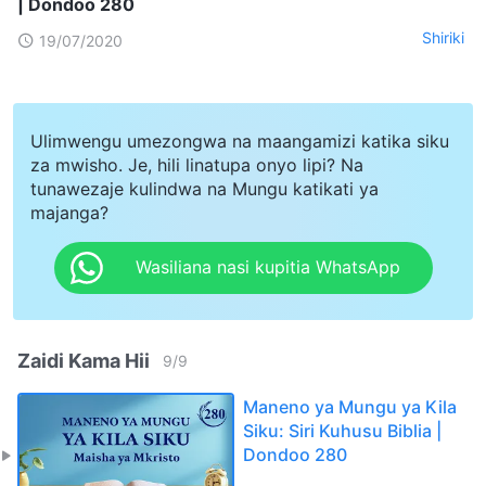
| Dondoo 280
Shiriki
19/07/2020
Ulimwengu umezongwa na maangamizi katika siku
za mwisho. Je, hili linatupa onyo lipi? Na
tunawezaje kulindwa na Mungu katikati ya
majanga?
Wasiliana nasi kupitia WhatsApp
Zaidi Kama Hii
9
/
9
Maneno ya Mungu ya Kila
Siku: Siri Kuhusu Biblia |
Dondoo 280