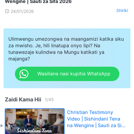
Wengine | Sauti za Sifa 2026
Shiriki
24/01/2026
Ulimwengu umezongwa na maangamizi katika siku
za mwisho. Je, hili linatupa onyo lipi? Na
tunawezaje kulindwa na Mungu katikati ya
majanga?
Wasiliana nasi kupitia WhatsApp
Zaidi Kama Hii
1
/
45
Christian Testimony
Video | Sishindani Tena
na Wengine | Sauti za Sifa
2026