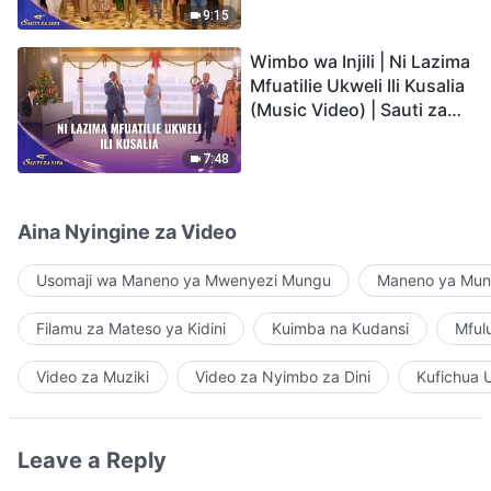
9:15
Wimbo wa Injili | Ni Lazima
Mfuatilie Ukweli Ili Kusalia
(Music Video) | Sauti za
Sifa 2026
7:48
Aina Nyingine za Video
Usomaji wa Maneno ya Mwenyezi Mungu
Maneno ya Mung
Filamu za Mateso ya Kidini
Kuimba na Kudansi
Mful
Video za Muziki
Video za Nyimbo za Dini
Kufichua 
Leave a Reply