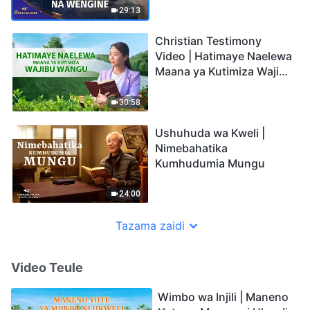
29:13
Christian Testimony
Video | Hatimaye Naelewa
Maana ya Kutimiza Wajibu
Wangu
30:58
Ushuhuda wa Kweli |
Nimebahatika
Kumhudumia Mungu
24:00
Tazama zaidi
Video Teule
Wimbo wa Injili | Maneno