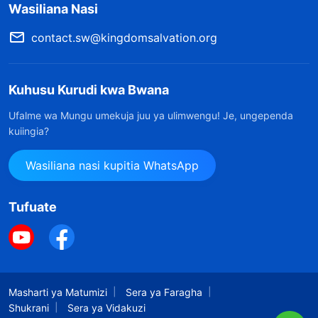
Wasiliana Nasi
contact.sw@kingdomsalvation.org
Kuhusu Kurudi kwa Bwana
Ufalme wa Mungu umekuja juu ya ulimwengu! Je, ungependa
kuiingia?
Wasiliana nasi kupitia WhatsApp
Tufuate
Masharti ya Matumizi
Sera ya Faragha
Shukrani
Sera ya Vidakuzi