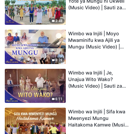
Yote ya Mungu ni Ukweli
(Music Video) | Sauti za
Sifa 2026
3:48
Wimbo wa Injili | Moyo
Mwaminifu kwa Ajili ya
Mungu (Music Video) |
Sauti za Sifa 2026
6:28
Wimbo wa Injili | Je,
Unajua Wito Wako?
(Music Video) | Sauti za
Sifa 2026
6:11
Wimbo wa Injili | Sifa kwa
Mwenyezi Mungu
Haitakoma Kamwe (Music
Video) | Sauti za Sifa 2026