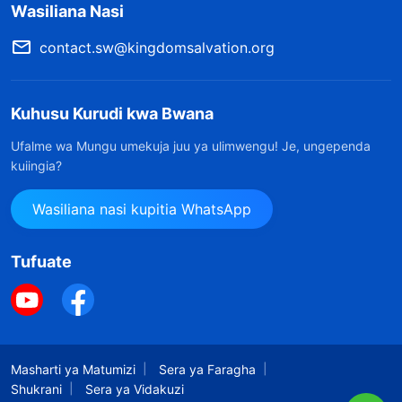
Wasiliana Nasi
contact.sw@kingdomsalvation.org
Kuhusu Kurudi kwa Bwana
Ufalme wa Mungu umekuja juu ya ulimwengu! Je, ungependa
kuiingia?
Wasiliana nasi kupitia WhatsApp
Tufuate
Masharti ya Matumizi
Sera ya Faragha
Shukrani
Sera ya Vidakuzi