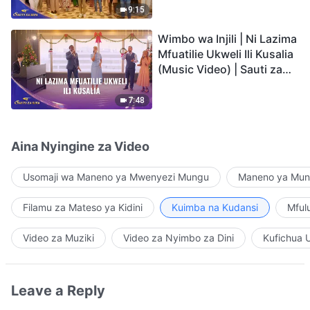
9:15
Wimbo wa Injili | Ni Lazima
Mfuatilie Ukweli Ili Kusalia
(Music Video) | Sauti za
Sifa 2026
7:48
Aina Nyingine za Video
Usomaji wa Maneno ya Mwenyezi Mungu
Maneno ya Mung
Filamu za Mateso ya Kidini
Kuimba na Kudansi
Mful
Video za Muziki
Video za Nyimbo za Dini
Kufichua 
Leave a Reply