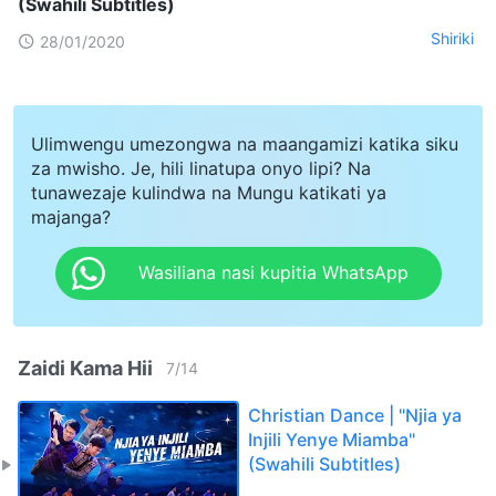
(Swahili Subtitles)
Shiriki
28/01/2020
Ulimwengu umezongwa na maangamizi katika siku
za mwisho. Je, hili linatupa onyo lipi? Na
tunawezaje kulindwa na Mungu katikati ya
majanga?
Wasiliana nasi kupitia WhatsApp
Zaidi Kama Hii
7
/
14
Christian Dance | "Njia ya
Injili Yenye Miamba"
(Swahili Subtitles)