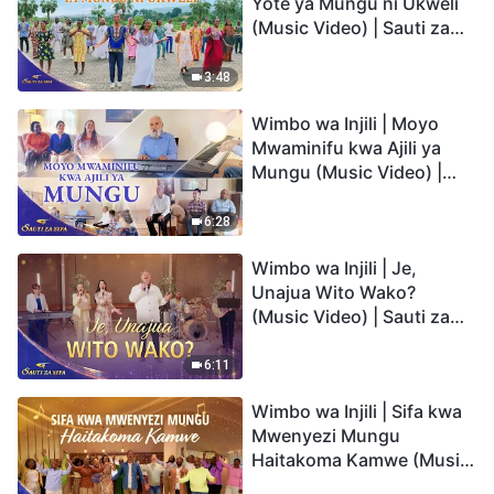
Yote ya Mungu ni Ukweli
(Music Video) | Sauti za
Sifa 2026
3:48
Wimbo wa Injili | Moyo
Mwaminifu kwa Ajili ya
Mungu (Music Video) |
Sauti za Sifa 2026
6:28
Wimbo wa Injili | Je,
Unajua Wito Wako?
(Music Video) | Sauti za
Sifa 2026
6:11
Wimbo wa Injili | Sifa kwa
Mwenyezi Mungu
Haitakoma Kamwe (Music
Video) | Sauti za Sifa 2026