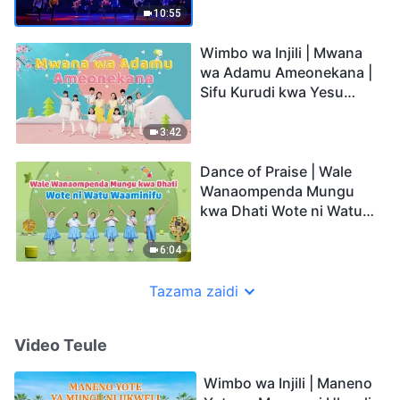
10:55
Wimbo wa Injili | Mwana
wa Adamu Ameonekana |
Sifu Kurudi kwa Yesu
Mwokozi (Watoto
Wanacheza Ngoma)
3:42
Dance of Praise | Wale
Wanaompenda Mungu
kwa Dhati Wote ni Watu
Waaminifu
6:04
Tazama zaidi
Video Teule
Wimbo wa Injili | Maneno