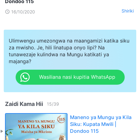
Dondoo 115
Shiriki
16/10/2020
Ulimwengu umezongwa na maangamizi katika siku
za mwisho. Je, hili linatupa onyo lipi? Na
tunawezaje kulindwa na Mungu katikati ya
majanga?
Wasiliana nasi kupitia WhatsApp
Zaidi Kama Hii
15
/
39
Maneno ya Mungu ya Kila
Siku: Kupata Mwili |
Dondoo 115