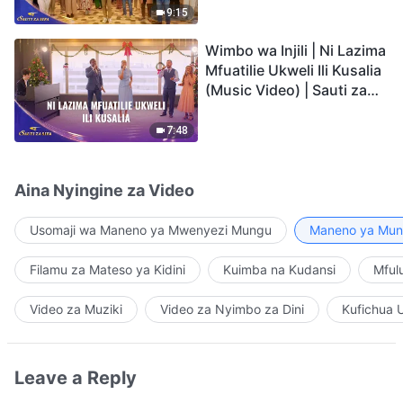
9:15
Wimbo wa Injili | Ni Lazima
Mfuatilie Ukweli Ili Kusalia
(Music Video) | Sauti za
Sifa 2026
7:48
Aina Nyingine za Video
Usomaji wa Maneno ya Mwenyezi Mungu
Maneno ya Mung
Filamu za Mateso ya Kidini
Kuimba na Kudansi
Mful
Video za Muziki
Video za Nyimbo za Dini
Kufichua 
Leave a Reply