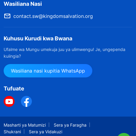
Wasiliana Nasi
contact.sw@kingdomsalvation.org
Kuhusu Kurudi kwa Bwana
Ufalme wa Mungu umekuja juu ya ulimwengu! Je, ungependa
kuiingia?
Wasiliana nasi kupitia WhatsApp
Tufuate
Masharti ya Matumizi
Sera ya Faragha
Shukrani
Sera ya Vidakuzi