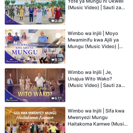
Yote ya Mungu ni Ukweli
(Music Video) | Sauti za
Sifa 2026
3:48
Wimbo wa Injili | Moyo
Mwaminifu kwa Ajili ya
Mungu (Music Video) |
Sauti za Sifa 2026
6:28
Wimbo wa Injili | Je,
Unajua Wito Wako?
(Music Video) | Sauti za
Sifa 2026
6:11
Wimbo wa Injili | Sifa kwa
Mwenyezi Mungu
Haitakoma Kamwe (Music
Video) | Sauti za Sifa 2026