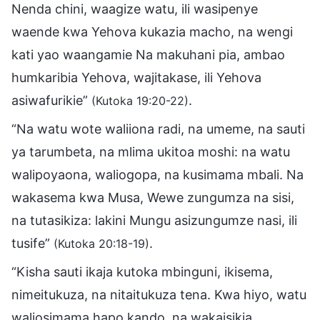
Nenda chini, waagize watu, ili wasipenye
waende kwa Yehova kukazia macho, na wengi
kati yao waangamie Na makuhani pia, ambao
humkaribia Yehova, wajitakase, ili Yehova
asiwafurikie”
.
(Kutoka 19:20-22)
“Na watu wote waliiona radi, na umeme, na sauti
ya tarumbeta, na mlima ukitoa moshi: na watu
walipoyaona, waliogopa, na kusimama mbali. Na
wakasema kwa Musa, Wewe zungumza na sisi,
na tutasikiza: lakini Mungu asizungumze nasi, ili
tusife”
.
(Kutoka 20:18-19)
“Kisha sauti ikaja kutoka mbinguni, ikisema,
nimeitukuza, na nitaitukuza tena. Kwa hiyo, watu
waliosimama hapo kando, na wakaisikia,