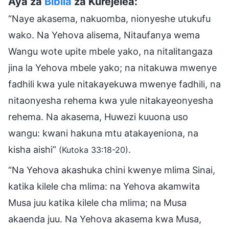
Aya za
Biblia
za Kurejelea:
“Naye akasema, nakuomba, nionyeshe utukufu
wako. Na Yehova alisema, Nitaufanya wema
Wangu wote upite mbele yako, na nitalitangaza
jina la Yehova mbele yako; na nitakuwa mwenye
fadhili kwa yule nitakayekuwa mwenye fadhili, na
nitaonyesha rehema kwa yule nitakayeonyesha
rehema. Na akasema, Huwezi kuuona uso
wangu: kwani hakuna mtu atakayeniona, na
kisha aishi”
.
(Kutoka 33:18-20)
“Na Yehova akashuka chini kwenye mlima Sinai,
katika kilele cha mlima: na Yehova akamwita
Musa juu katika kilele cha mlima; na Musa
akaenda juu. Na Yehova akasema kwa Musa,