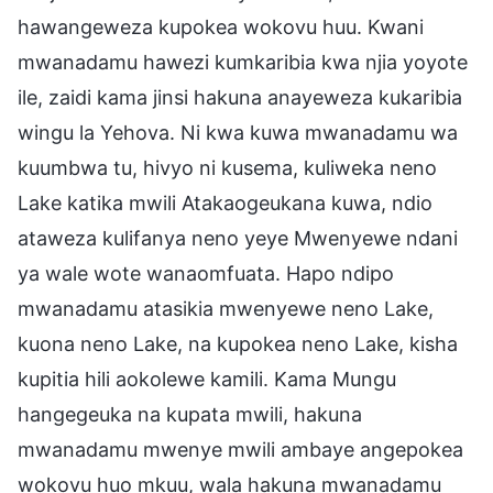
hawangeweza kupokea wokovu huu. Kwani
mwanadamu hawezi kumkaribia kwa njia yoyote
ile, zaidi kama jinsi hakuna anayeweza kukaribia
wingu la Yehova. Ni kwa kuwa mwanadamu wa
kuumbwa tu, hivyo ni kusema, kuliweka neno
Lake katika mwili Atakaogeukana kuwa, ndio
ataweza kulifanya neno yeye Mwenyewe ndani
ya wale wote wanaomfuata. Hapo ndipo
mwanadamu atasikia mwenyewe neno Lake,
kuona neno Lake, na kupokea neno Lake, kisha
kupitia hili aokolewe kamili. Kama Mungu
hangegeuka na kupata mwili, hakuna
mwanadamu mwenye mwili ambaye angepokea
wokovu huo mkuu, wala hakuna mwanadamu