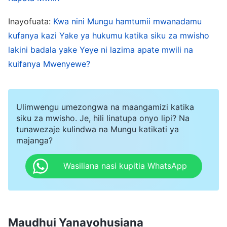
Kwa wale wanaotaka kuokolewa, thamani ya
Inayofuata:
Kwa nini Mungu hamtumii mwanadamu
kufanya kazi Yake ya hukumu katika siku za mwisho
Roho ipo chini zaidi kulinganisha na ile ya mwili.
lakini badala yake Yeye ni lazima apate mwili na
Kazi ya Roho inaweza kuufikia ulimwengu wote,
kuifanya Mwenyewe?
katika milima yote, mito, maziwa, na bahari,
lakini kazi ya mwili kwa ufanisi zaidi inahusiana
na kila mtu anayekutana na Yeye. Aidha, mwili
Ulimwengu umezongwa na maangamizi katika
wa Mungu katika umbo la kushikika unaweza
siku za mwisho. Je, hili linatupa onyo lipi? Na
tunawezaje kulindwa na Mungu katikati ya
kueleweka vizuri na kuaminiwa na mwanadamu,
majanga?
na unaweza kuimarisha maarifa ya mwanadamu
Wasiliana nasi kupitia WhatsApp
kuhusu Mungu, na anaweza kumwachia
mwanadamu mvuto wa kina wa matendo halisi
ya Mungu. Kazi ya Roho imefungwa sirini, ni
vigumu kwa viumbe wenye mwili wa kufa
Maudhui Yanayohusiana