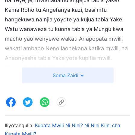
na Yeye, je, mwanadamu angejua tabia yake?
Kama Roho tu Angefanya kazi, basi mtu
hangekuwa na njia yoyote ya kujua tabia Yake.
Watu wanaweza tu kuona tabia ya Mungu kwa
macho yao wenyewe wakati Anapopata mwili,
wakati ambapo Neno laonekana katika mwili, na
Anaonyesha tabia Yake yote kupitia mwili.
Mungu kweli huishi kati ya wanadamu.
Soma Zaidi
Anaonekana; mwanadamu anaweza kweli
kujihusisha na tabia Yake na kile Anacho na
Alicho; ni kwa njia hii tu ndiyo mwanadamu
anaweza kumjua kweli.
Neno, Vol. 1. Kuonekana na Kazi ya Mungu. Maono ya
Iliyotangulia:
Kupata Mwili Ni Nini? Ni Nini Kiini cha
Kazi ya Mungu (3)
Kupata Mwili?