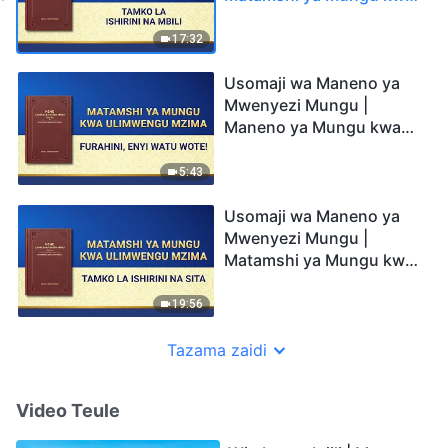
Ulimwengu Mzima: Tamko
la Ishirini na Mbili
17:32
Usomaji wa Maneno ya
Mwenyezi Mungu |
Maneno ya Mungu kwa
Ulimwengu Mzima:
Furahini, Enyi Watu Wote!
5:43
Usomaji wa Maneno ya
Mwenyezi Mungu |
Matamshi ya Mungu kwa
Ulimwengu Mzima: Tamko
la Ishirini na Sita
19:56
Tazama zaidi
Video Teule