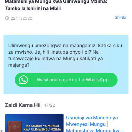
Matamshi ya Mungu kwa Ulimwengu Mzima:
Tamko la Ishirini na Mbili
Shiriki
22/11/2020
Ulimwengu umezongwa na maangamizi katika siku
za mwisho. Je, hili linatupa onyo lipi? Na
tunawezaje kulindwa na Mungu katikati ya
majanga?
Wasiliana nasi kupitia WhatsApp
Zaidi Kama Hii
17
/
22
Usomaji wa Maneno ya
Mwenyezi Mungu |
Matamshi ya Mungu kwa