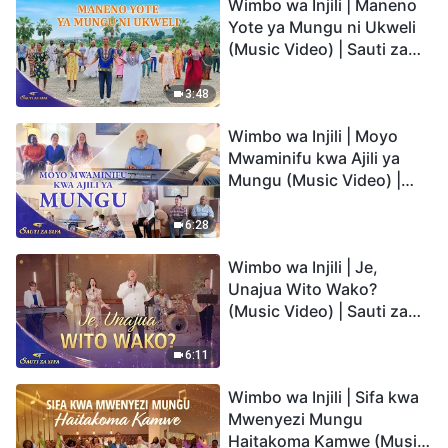
Wimbo wa Injili | Maneno
Yote ya Mungu ni Ukweli
(Music Video) | Sauti za
Sifa 2026
3:48
Wimbo wa Injili | Moyo
Mwaminifu kwa Ajili ya
Mungu (Music Video) |
Sauti za Sifa 2026
6:28
Wimbo wa Injili | Je,
Unajua Wito Wako?
(Music Video) | Sauti za
Sifa 2026
6:11
Wimbo wa Injili | Sifa kwa
Mwenyezi Mungu
Haitakoma Kamwe (Music