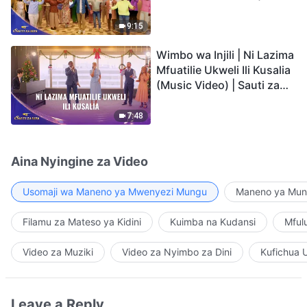
Video) | Sauti za Sifa 2026
9:15
Wimbo wa Injili | Ni Lazima
Mfuatilie Ukweli Ili Kusalia
(Music Video) | Sauti za
Sifa 2026
7:48
Aina Nyingine za Video
Usomaji wa Maneno ya Mwenyezi Mungu
Maneno ya Mung
Filamu za Mateso ya Kidini
Kuimba na Kudansi
Mful
Video za Muziki
Video za Nyimbo za Dini
Kufichua 
Leave a Reply