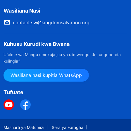
Wasiliana Nasi
contact.sw@kingdomsalvation.org
Kuhusu Kurudi kwa Bwana
Ufalme wa Mungu umekuja juu ya ulimwengu! Je, ungependa
kuiingia?
Wasiliana nasi kupitia WhatsApp
Tufuate
Masharti ya Matumizi
Sera ya Faragha