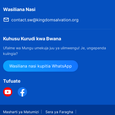
Wasiliana Nasi
contact.sw@kingdomsalvation.org
Kuhusu Kurudi kwa Bwana
Ufalme wa Mungu umekuja juu ya ulimwengu! Je, ungependa
kuiingia?
Wasiliana nasi kupitia WhatsApp
Tufuate
Masharti ya Matumizi
Sera ya Faragha