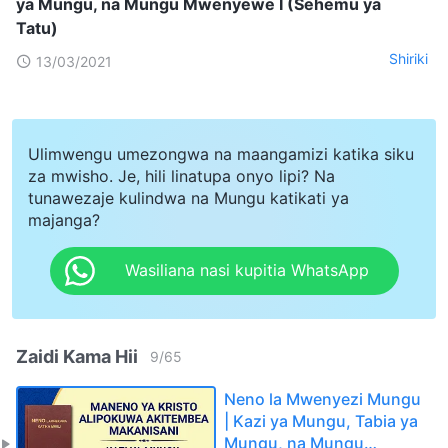
ya Mungu, na Mungu Mwenyewe I (Sehemu ya
Tatu)
Shiriki
13/03/2021
Ulimwengu umezongwa na maangamizi katika siku
za mwisho. Je, hili linatupa onyo lipi? Na
tunawezaje kulindwa na Mungu katikati ya
majanga?
Wasiliana nasi kupitia WhatsApp
Zaidi Kama Hii
9
/
65
Neno la Mwenyezi Mungu
| Kazi ya Mungu, Tabia ya
Mungu, na Mungu