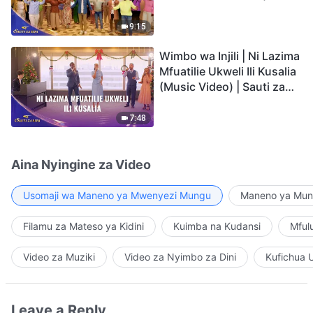
Video) | Sauti za Sifa 2026
9:15
Wimbo wa Injili | Ni Lazima
Mfuatilie Ukweli Ili Kusalia
(Music Video) | Sauti za
Sifa 2026
7:48
Aina Nyingine za Video
Usomaji wa Maneno ya Mwenyezi Mungu
Maneno ya Mung
Filamu za Mateso ya Kidini
Kuimba na Kudansi
Mful
Video za Muziki
Video za Nyimbo za Dini
Kufichua 
Leave a Reply