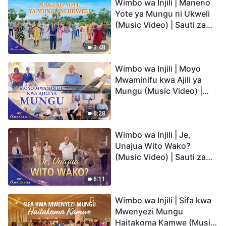
Wimbo wa Injili | Maneno
Yote ya Mungu ni Ukweli
(Music Video) | Sauti za
Sifa 2026
3:48
Wimbo wa Injili | Moyo
Mwaminifu kwa Ajili ya
Mungu (Music Video) |
Sauti za Sifa 2026
6:28
Wimbo wa Injili | Je,
Unajua Wito Wako?
(Music Video) | Sauti za
Sifa 2026
6:11
Wimbo wa Injili | Sifa kwa
Mwenyezi Mungu
Haitakoma Kamwe (Music