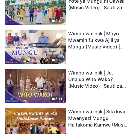
Yote ya Mungu ni Ukweli
(Music Video) | Sauti za
Sifa 2026
3:48
Wimbo wa Injili | Moyo
Mwaminifu kwa Ajili ya
Mungu (Music Video) |
Sauti za Sifa 2026
6:28
Wimbo wa Injili | Je,
Unajua Wito Wako?
(Music Video) | Sauti za
Sifa 2026
6:11
Wimbo wa Injili | Sifa kwa
Mwenyezi Mungu
Haitakoma Kamwe (Music
Video) | Sauti za Sifa 2026