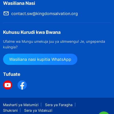
Wasiliana Nasi
contact.sw@kingdomsalvation.org
Kuhusu Kurudi kwa Bwana
Ufalme wa Mungu umekuja juu ya ulimwengu! Je, ungependa
kuiingia?
Wasiliana nasi kupitia WhatsApp
Tufuate
Masharti ya Matumizi
Sera ya Faragha
Shukrani
Sera ya Vidakuzi