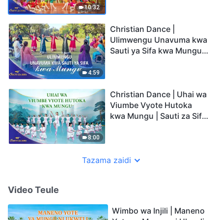
10:32
Christian Dance |
Ulimwengu Unavuma kwa
Sauti ya Sifa kwa Mungu |
Sauti za Sifa 2026
4:59
Christian Dance | Uhai wa
Viumbe Vyote Hutoka
kwa Mungu | Sauti za Sifa
2026
8:00
Tazama zaidi
Video Teule
Wimbo wa Injili | Maneno