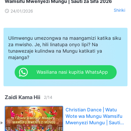
Wamsifu Mwenyezi Mungu | Sauti za Sifa 2026
Shiriki
24/01/2026
Ulimwengu umezongwa na maangamizi katika siku
za mwisho. Je, hili linatupa onyo lipi? Na
tunawezaje kulindwa na Mungu katikati ya
majanga?
Wasiliana nasi kupitia WhatsApp
Zaidi Kama Hii
2
/
14
Christian Dance | Watu
Wote wa Mungu Wamsifu
Mwenyezi Mungu | Sauti
za Sifa 2026