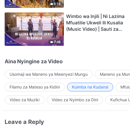
9:15
Wimbo wa Injili | Ni Lazima
Mfuatilie Ukweli Ili Kusalia
(Music Video) | Sauti za
Sifa 2026
7:48
Aina Nyingine za Video
Usomaji wa Maneno ya Mwenyezi Mungu
Maneno ya Mung
Filamu za Mateso ya Kidini
Kuimba na Kudansi
Mful
Video za Muziki
Video za Nyimbo za Dini
Kufichua 
Leave a Reply