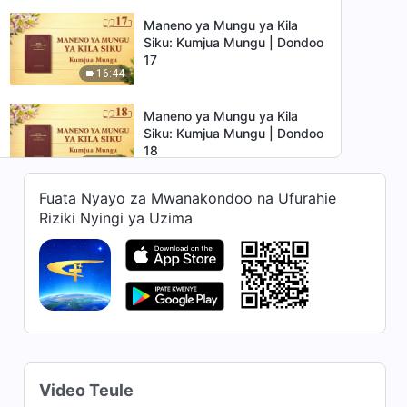
Maneno ya Mungu ya Kila
Siku: Kumjua Mungu | Dondoo
17
16:44
Maneno ya Mungu ya Kila
Siku: Kumjua Mungu | Dondoo
18
11:49
Fuata Nyayo za Mwanakondoo na Ufurahie
Maneno ya Mungu ya Kila
Riziki Nyingi ya Uzima
Siku: Kumjua Mungu | Dondoo
19
7:42
Maneno ya Mungu ya Kila
Siku: Kumjua Mungu | Dondoo
20
12:35
Maneno ya Mungu ya Kila
Video Teule
Siku: Kumjua Mungu | Dondoo