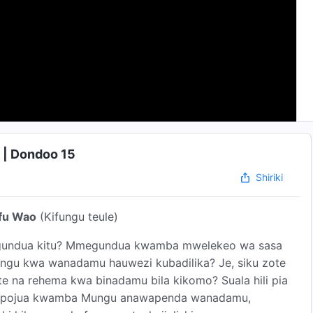
 | Dondoo 15
Shiriki
fu Wao
(Kifungu teule)
undua kitu? Mmegundua kwamba mwelekeo wa sasa
ngu kwa wanadamu hauwezi kubadilika? Je, siku zote
e na rehema kwa binadamu bila kikomo? Suala hili pia
 wanapojua kwamba Mungu anawapenda wanadamu,