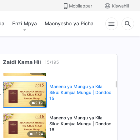
12
Mobilappar
Kiswahili
7:37
da
Enzi Mpya
Maonyesho ya Picha
Maneno ya Mungu ya Kila
Siku: Kumjua Mungu | Dondoo
13
12:08
Maneno ya Mungu ya Kila
Zaidi Kama Hii
Siku: Kumjua Mungu | Dondoo
15
/
195
14
7:18
Maneno ya Mungu ya Kila
Siku: Kumjua Mungu | Dondoo
15
9:12
Maneno ya Mungu ya Kila
Siku: Kumjua Mungu | Dondoo
16
13:24