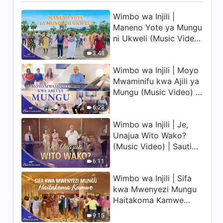
21
Wimbo wa Injili |
5:06
Maneno Yote ya Mungu
ni Ukweli (Music Video)
Maneno ya Mungu ya Kila
Siku: Kumjua Mungu | Dondoo
| Sauti za Sifa 2026
3:48
22
12:34
Wimbo wa Injili | Moyo
Mwaminifu kwa Ajili ya
Maneno ya Mungu ya Kila
Mungu (Music Video) |
Siku: Kumjua Mungu | Dondoo
Sauti za Sifa 2026
23
6:28
7:37
Wimbo wa Injili | Je,
Unajua Wito Wako?
Maneno ya Mungu ya Kila
(Music Video) | Sauti
Siku: Kumjua Mungu | Dondoo
24
za Sifa 2026
6:11
10:11
Wimbo wa Injili | Sifa
Maneno ya Mungu ya Kila
kwa Mwenyezi Mungu
Siku: Kumjua Mungu | Dondoo
Haitakoma Kamwe
25
(Music Video) | Sauti
9:02
9:15
za Sifa 2026