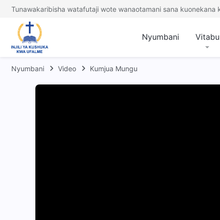
Tunawakaribisha watafutaji wote wanaotamani sana kuonekana
Nyumbani
Vitabu
Nyumbani
Video
Kumjua Mungu