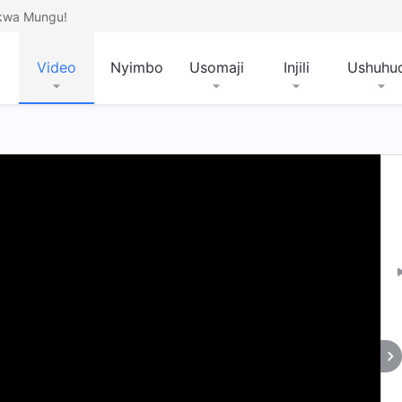
 kwa Mungu!
Video
Nyimbo
Usomaji
Injili
Ushuhu