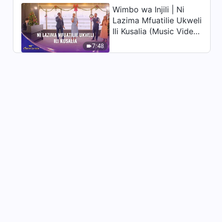
Wimbo wa Injili | Ni
Maneno ya Mungu ya Kila
Lazima Mfuatilie Ukweli
Siku: Kumjua Mungu | Dondoo
Ili Kusalia (Music Video)
26
24:16
| Sauti za Sifa 2026
7:48
Maneno ya Mungu ya Kila
Siku: Kumjua Mungu | Dondoo
27
10:41
Maneno ya Mungu ya Kila
Siku: Kumjua Mungu | Dondoo
28
19:44
Maneno ya Mungu ya Kila
Siku: Kumjua Mungu | Dondoo
29
17:11
Maneno ya Mungu ya Kila
Siku: Kumjua Mungu | Dondoo