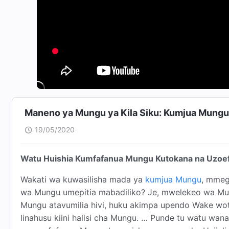
Maneno ya Mungu ya Kila Siku: Kumjua Mungu
19/05/2020
Watu Huishia Kumfafanua Mungu Kutokana na Uzoe
Wakati wa kuwasilisha mada ya
kumjua Mungu
, mmeg
wa Mungu umepitia mabadiliko? Je, mwelekeo wa Mu
Mungu atavumilia hivi, huku akimpa upendo Wake wot
linahusu kiini halisi cha Mungu. … Punde tu watu