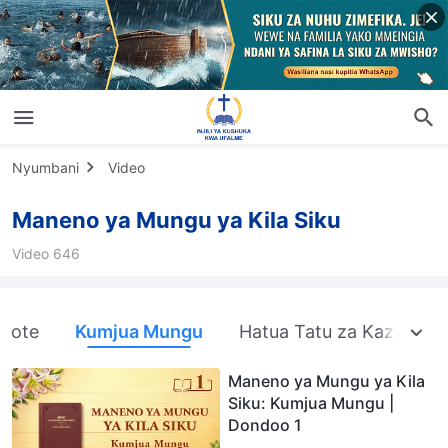
Nyumbani
Video
Maneno ya Mungu ya Kila Siku
Video 646
Yote
Kumjua Mungu
Hatua Tatu za Kazi
K
Maneno ya Mungu ya Kila
Siku: Kumjua Mungu |
Dondoo 1