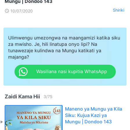
Mungu | Dondoo 143
Shiriki
10/07/2020
Ulimwengu umezongwa na maangamizi katika siku
za mwisho. Je, hili linatupa onyo lipi? Na
tunawezaje kulindwa na Mungu katikati ya
majanga?
Wasiliana nasi kupitia WhatsApp
Zaidi Kama Hii
3
/
75
Maneno ya Mungu ya Kila
Siku: Kujua Kazi ya
Mungu | Dondoo 143