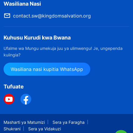
Wasiliana Nasi
contact.sw@kingdomsalvation.org
Kuhusu Kurudi kwa Bwana
Ufalme wa Mungu umekuja juu ya ulimwengu! Je, ungependa
kuiingia?
Wasiliana nasi kupitia WhatsApp
Tufuate
Masharti ya Matumizi
Sera ya Faragha
Shukrani
Sera ya Vidakuzi