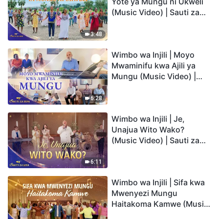
Yote ya Mungu ni Ukweli
(Music Video) | Sauti za
Sifa 2026
3:48
Wimbo wa Injili | Moyo
Mwaminifu kwa Ajili ya
Mungu (Music Video) |
Sauti za Sifa 2026
6:28
Wimbo wa Injili | Je,
Unajua Wito Wako?
(Music Video) | Sauti za
Sifa 2026
6:11
Wimbo wa Injili | Sifa kwa
Mwenyezi Mungu
Haitakoma Kamwe (Music
Video) | Sauti za Sifa 2026