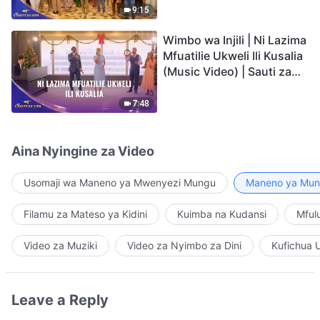
9:15
Wimbo wa Injili | Ni Lazima
Mfuatilie Ukweli Ili Kusalia
(Music Video) | Sauti za
Sifa 2026
7:48
Aina Nyingine za Video
Usomaji wa Maneno ya Mwenyezi Mungu
Maneno ya Mung
Filamu za Mateso ya Kidini
Kuimba na Kudansi
Mful
Video za Muziki
Video za Nyimbo za Dini
Kufichua 
Leave a Reply