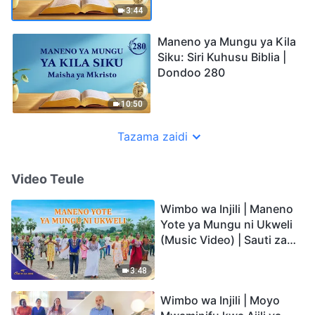
3:44
Maneno ya Mungu ya Kila
Siku: Siri Kuhusu Biblia |
Dondoo 280
10:50
Tazama zaidi
Video Teule
Wimbo wa Injili | Maneno
Yote ya Mungu ni Ukweli
(Music Video) | Sauti za
Sifa 2026
3:48
Wimbo wa Injili | Moyo