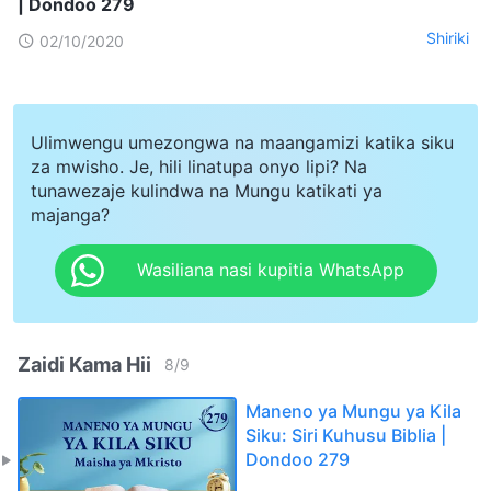
| Dondoo 279
Shiriki
02/10/2020
Ulimwengu umezongwa na maangamizi katika siku
za mwisho. Je, hili linatupa onyo lipi? Na
tunawezaje kulindwa na Mungu katikati ya
majanga?
Wasiliana nasi kupitia WhatsApp
Zaidi Kama Hii
8
/
9
Maneno ya Mungu ya Kila
Siku: Siri Kuhusu Biblia |
Dondoo 279