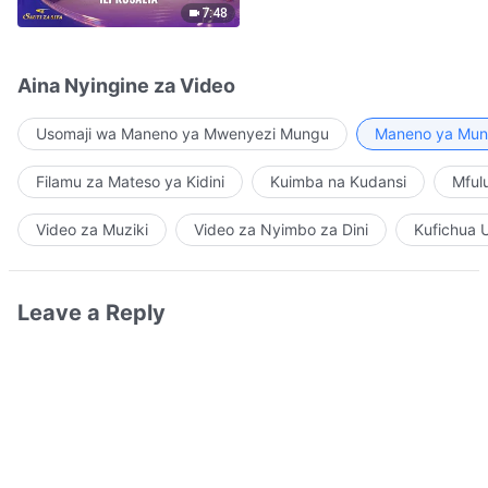
7:48
Aina Nyingine za Video
Usomaji wa Maneno ya Mwenyezi Mungu
Maneno ya Mung
Filamu za Mateso ya Kidini
Kuimba na Kudansi
Mful
Video za Muziki
Video za Nyimbo za Dini
Kufichua 
Leave a Reply