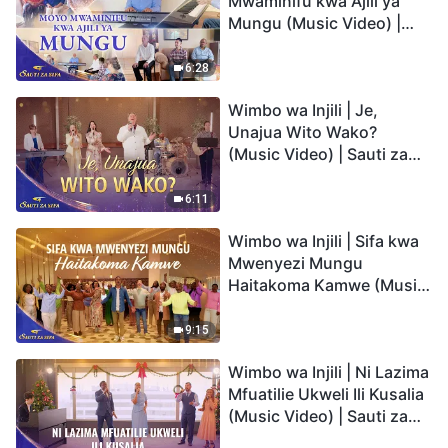
Mwaminifu kwa Ajili ya
Mungu (Music Video) |
Sauti za Sifa 2026
6:28
Wimbo wa Injili | Je,
Unajua Wito Wako?
(Music Video) | Sauti za
Sifa 2026
6:11
Wimbo wa Injili | Sifa kwa
Mwenyezi Mungu
Haitakoma Kamwe (Music
Video) | Sauti za Sifa 2026
9:15
Wimbo wa Injili | Ni Lazima
Mfuatilie Ukweli Ili Kusalia
(Music Video) | Sauti za
Sifa 2026