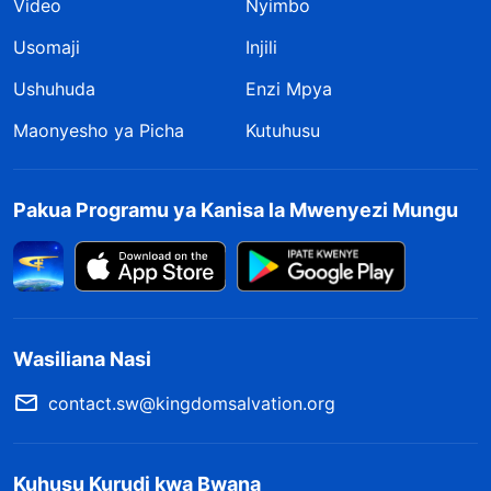
Video
Nyimbo
Usomaji
Injili
Ushuhuda
Enzi Mpya
Maonyesho ya Picha
Kutuhusu
Pakua Programu ya Kanisa la Mwenyezi Mungu
Wasiliana Nasi
contact.sw@kingdomsalvation.org
Kuhusu Kurudi kwa Bwana