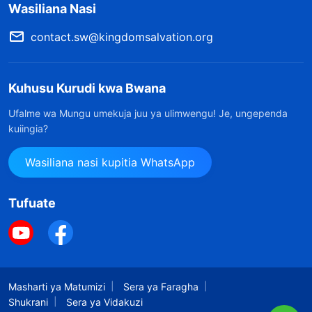
Wasiliana Nasi
contact.sw@kingdomsalvation.org
Kuhusu Kurudi kwa Bwana
Ufalme wa Mungu umekuja juu ya ulimwengu! Je, ungependa
kuiingia?
Wasiliana nasi kupitia WhatsApp
Tufuate
Masharti ya Matumizi
Sera ya Faragha
Shukrani
Sera ya Vidakuzi