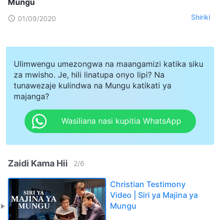
Mungu
Shiriki
01/09/2020
Ulimwengu umezongwa na maangamizi katika siku
za mwisho. Je, hili linatupa onyo lipi? Na
tunawezaje kulindwa na Mungu katikati ya
majanga?
Wasiliana nasi kupitia WhatsApp
Zaidi Kama Hii
2
/
6
Christian Testimony
Video | Siri ya Majina ya
Mungu