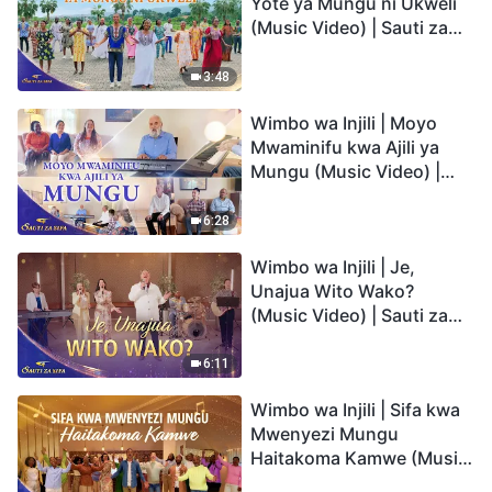
Yote ya Mungu ni Ukweli
(Music Video) | Sauti za
Sifa 2026
3:48
Wimbo wa Injili | Moyo
Mwaminifu kwa Ajili ya
Mungu (Music Video) |
Sauti za Sifa 2026
6:28
Wimbo wa Injili | Je,
Unajua Wito Wako?
(Music Video) | Sauti za
Sifa 2026
6:11
Wimbo wa Injili | Sifa kwa
Mwenyezi Mungu
Haitakoma Kamwe (Music
Video) | Sauti za Sifa 2026