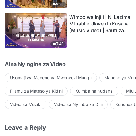
9:15
Wimbo wa Injili | Ni Lazima
Mfuatilie Ukweli Ili Kusalia
(Music Video) | Sauti za
Sifa 2026
7:48
Aina Nyingine za Video
Usomaji wa Maneno ya Mwenyezi Mungu
Maneno ya Mung
Filamu za Mateso ya Kidini
Kuimba na Kudansi
Mful
Video za Muziki
Video za Nyimbo za Dini
Kufichua 
Leave a Reply