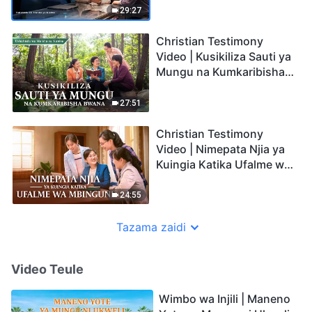
29:27
Christian Testimony
Video | Kusikiliza Sauti ya
Mungu na Kumkaribisha
Bwana (Swahili Subtitles)
27:51
Christian Testimony
Video | Nimepata Njia ya
Kuingia Katika Ufalme wa
Mbinguni (Swahili
Subtitles)
24:55
Tazama zaidi
Video Teule
Wimbo wa Injili | Maneno