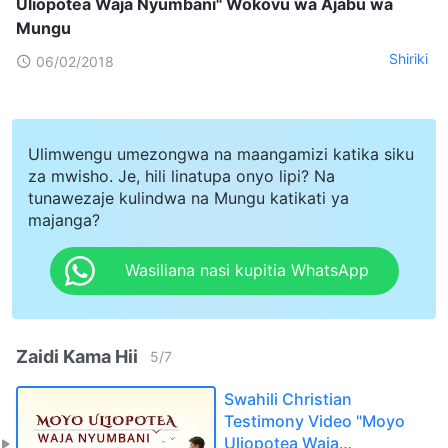
Uliopotea Waja Nyumbani" Wokovu wa Ajabu wa
Mungu
Shiriki
06/02/2018
Ulimwengu umezongwa na maangamizi katika siku
za mwisho. Je, hili linatupa onyo lipi? Na
tunawezaje kulindwa na Mungu katikati ya
majanga?
Wasiliana nasi kupitia WhatsApp
Zaidi Kama Hii
5
/
7
Swahili Christian
Testimony Video "Moyo
Uliopotea Waja