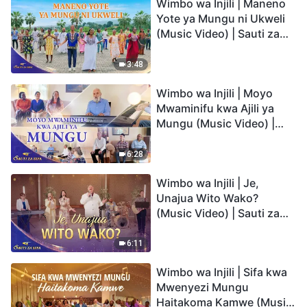
Wimbo wa Injili | Maneno
Yote ya Mungu ni Ukweli
(Music Video) | Sauti za
Sifa 2026
3:48
Wimbo wa Injili | Moyo
Mwaminifu kwa Ajili ya
Mungu (Music Video) |
Sauti za Sifa 2026
6:28
Wimbo wa Injili | Je,
Unajua Wito Wako?
(Music Video) | Sauti za
Sifa 2026
6:11
Wimbo wa Injili | Sifa kwa
Mwenyezi Mungu
Haitakoma Kamwe (Music