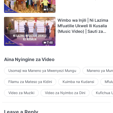
Video) | Sauti za Sifa 2026
9:15
Wimbo wa Injili | Ni Lazima
Mfuatilie Ukweli Ili Kusalia
(Music Video) | Sauti za
Sifa 2026
7:48
Aina Nyingine za Video
Usomaji wa Maneno ya Mwenyezi Mungu
Maneno ya Mung
Filamu za Mateso ya Kidini
Kuimba na Kudansi
Mful
Video za Muziki
Video za Nyimbo za Dini
Kufichua 
Leave a Reply