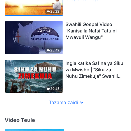
Nyumbani" Wokovu wa
Ajabu wa Mungu
25:22
Swahili Gospel Video
"Kanisa la Nafsi Tatu ni
Mwavuli Wangu"
25:49
Ingia katika Safina ya Siku
za Mwisho | "Siku za
Nuhu Zimekuja" Swahili
Gospel Video
39:45
Tazama zaidi
Video Teule