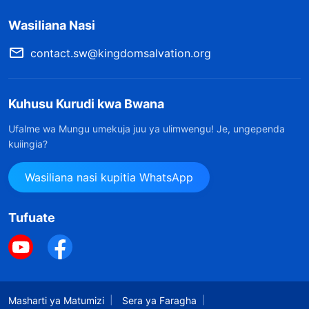
Wasiliana Nasi
contact.sw@kingdomsalvation.org
Kuhusu Kurudi kwa Bwana
Ufalme wa Mungu umekuja juu ya ulimwengu! Je, ungependa
kuiingia?
Wasiliana nasi kupitia WhatsApp
Tufuate
Masharti ya Matumizi
Sera ya Faragha