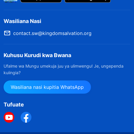
Wasiliana Nasi
contact.sw@kingdomsalvation.org
Kuhusu Kurudi kwa Bwana
Ufalme wa Mungu umekuja juu ya ulimwengu! Je, ungependa
kuiingia?
Wasiliana nasi kupitia WhatsApp
Tufuate