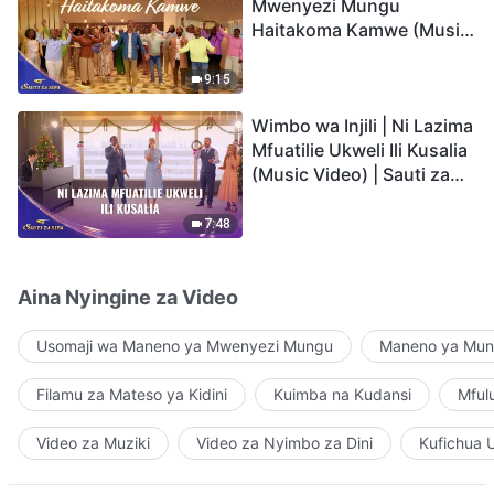
Mwenyezi Mungu
Haitakoma Kamwe (Music
Video) | Sauti za Sifa 2026
9:15
Wimbo wa Injili | Ni Lazima
Mfuatilie Ukweli Ili Kusalia
(Music Video) | Sauti za
Sifa 2026
7:48
Aina Nyingine za Video
Usomaji wa Maneno ya Mwenyezi Mungu
Maneno ya Mung
Filamu za Mateso ya Kidini
Kuimba na Kudansi
Mful
Video za Muziki
Video za Nyimbo za Dini
Kufichua 