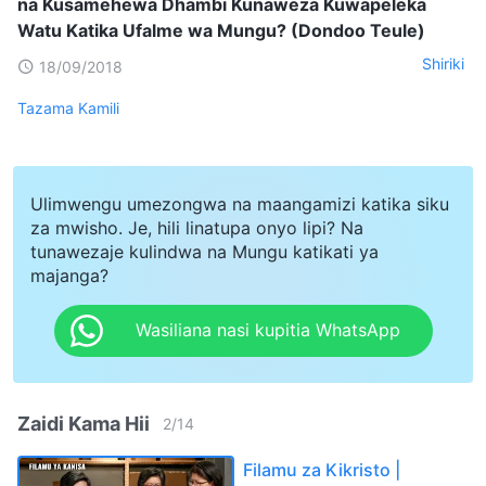
na Kusamehewa Dhambi Kunaweza Kuwapeleka
Watu Katika Ufalme wa Mungu? (Dondoo Teule)
Shiriki
18/09/2018
Tazama Kamili
Ulimwengu umezongwa na maangamizi katika siku
za mwisho. Je, hili linatupa onyo lipi? Na
tunawezaje kulindwa na Mungu katikati ya
majanga?
Wasiliana nasi kupitia WhatsApp
Zaidi Kama Hii
2
/
14
Filamu za Kikristo |