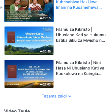
Kuhesabiwa Haki kwa
Imani na Kusamehewa
Dhambi Kunaweza
Kuwapeleka Watu Katika
27:15
Ufalme wa Mungu?
(Dondoo Teule)
Filamu za Kikristo |
Uhusiano Kati ya Hukumu
katika Siku za Mwisho na
Kuingia kwenye Ufalme
wa Mbinguni? (Dondoo
30:40
Teule)
Filamu za Kikristo | Nini
Hasa Ni Uhusiano Kati ya
Kuokolewa na Kuingia
kwenye Ufalme wa
Mbinguni? (Dondoo
23:03
Teule)
Tazama zaidi
Video Teule