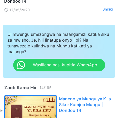
Dondoo 14
Shiriki
17/05/2020
Ulimwengu umezongwa na maangamizi katika siku
za mwisho. Je, hili linatupa onyo lipi? Na
tunawezaje kulindwa na Mungu katikati ya
majanga?
Wasiliana nasi kupitia WhatsApp
Zaidi Kama Hii
14
/
195
Maneno ya Mungu ya Kila
Siku: Kumjua Mungu |
Dondoo 14