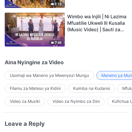
9:15
Wimbo wa Injili | Ni Lazima
Mfuatilie Ukweli Ili Kusalia
(Music Video) | Sauti za
Sifa 2026
7:48
Aina Nyingine za Video
Usomaji wa Maneno ya Mwenyezi Mungu
Maneno ya Mung
Filamu za Mateso ya Kidini
Kuimba na Kudansi
Mful
Video za Muziki
Video za Nyimbo za Dini
Kufichua 
Leave a Reply