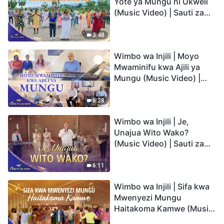
Yote ya Mungu ni Ukweli
(Music Video) | Sauti za
Sifa 2026
3:48
Wimbo wa Injili | Moyo
Mwaminifu kwa Ajili ya
Mungu (Music Video) |
Sauti za Sifa 2026
6:28
Wimbo wa Injili | Je,
Unajua Wito Wako?
(Music Video) | Sauti za
Sifa 2026
6:11
Wimbo wa Injili | Sifa kwa
Mwenyezi Mungu
Haitakoma Kamwe (Music
Video) | Sauti za Sifa 2026