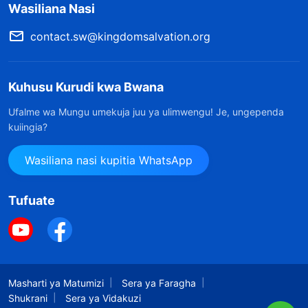
Wasiliana Nasi
contact.sw@kingdomsalvation.org
Kuhusu Kurudi kwa Bwana
Ufalme wa Mungu umekuja juu ya ulimwengu! Je, ungependa
kuiingia?
Wasiliana nasi kupitia WhatsApp
Tufuate
Masharti ya Matumizi
Sera ya Faragha
Shukrani
Sera ya Vidakuzi