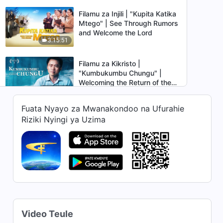
Filamu za Injili | "Kupita Katika
Mtego" | See Through Rumors
and Welcome the Lord
3:15:51
Filamu za Kikristo |
"Kumbukumbu Chungu" |
Welcoming the Return of the
2:54:40
Lord in Judgement
Fuata Nyayo za Mwanakondoo na Ufurahie
Have You Been Raptured? |
Riziki Nyingi ya Uzima
"Kutamani Sana" | Swahili
Christian Movie
2:12:04
The Words the Holy Spirit
Says to the Churches | "Sauti
Nzuri Ajabu" | Filamu za Injili
2:00:44
Swahili Christian Movie
Video Teule
"Ujinga Angamizi" | Why Can’t