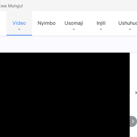
 kwa Mungu!
Video
Nyimbo
Usomaji
Injili
Ushuhu