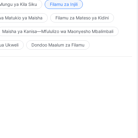
ungu ya Kila Siku
Filamu za Injili
wa Matukio ya Maisha
Filamu za Mateso ya Kidini
Maisha ya Kanisa—Mfululizo wa Maonyesho Mbalimbali
ua Ukweli
Dondoo Maalum za Filamu