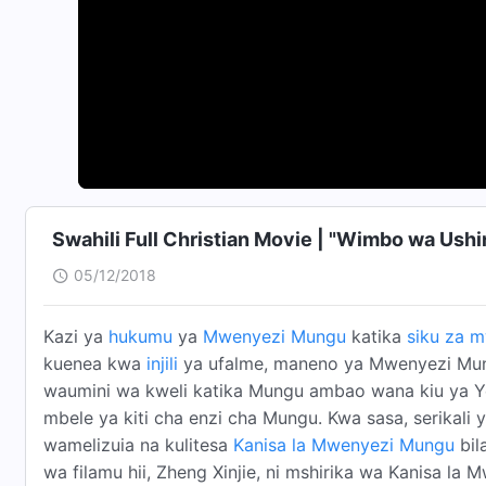
Swahili Full Christian Movie | "Wimbo wa Ushi
05/12/2018
Kazi ya
hukumu
ya
Mwenyezi Mungu
katika
siku za 
kuenea kwa
injili
ya ufalme, maneno ya Mwenyezi Mung
waumini wa kweli katika Mungu ambao wana kiu ya
mbele ya kiti cha enzi cha Mungu. Kwa sasa, serikali
wamelizuia na kulitesa
Kanisa la Mwenyezi Mungu
bil
wa filamu hii, Zheng Xinjie, ni mshirika wa Kanisa l