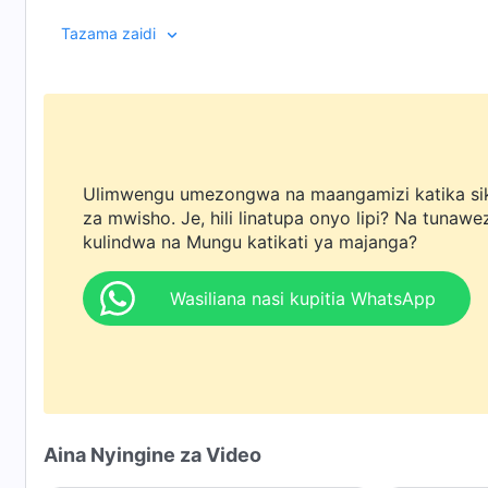
udhalimu na mashambulizi makali kutoka kwa serikali 
Tazama zaidi
na ndugu zake, wakimtegemea Mungu, je, atashindaje dh
wimbo wa ushindi? ...
Ulimwengu umezongwa na maangamizi katika si
za mwisho. Je, hili linatupa onyo lipi? Na tunawe
kulindwa na Mungu katikati ya majanga?
Wasiliana nasi kupitia WhatsApp
Aina Nyingine za Video