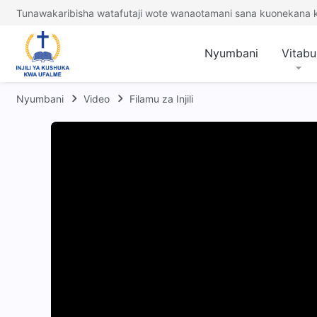
Tunawakaribisha watafutaji wote wanaotamani sana kuonekana
Nyumbani
Vitabu
Nyumbani
Video
Filamu za Injili