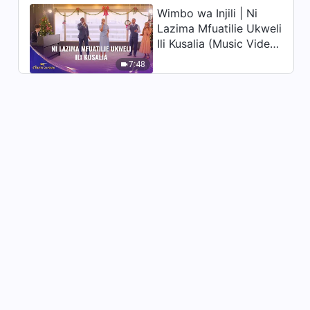
Wimbo wa Injili | Ni
Filamu za Injili | "Njia ya
Lazima Mfuatilie Ukweli
Kwenda katika Ufalme wa
Ili Kusalia (Music Video)
Mbinguni ni Yenye Hatari"
2:24:55
| Sauti za Sifa 2026
7:48
Filamu ya Injili | “Kubisha Hodi
Mlangoni” | Je, Umesikia Sauti
ya Mungu?
2:35:54
Swahili Gospel Movie "Jina la
Mungu Limebadilika?!" |
Kufunua Siri ya Jina la Mungu
2:37:09
Filamu za Kikristo | "Mtoto,
Rudi Nyumbani"
2:00:56
Christian movie “Siri ya
Utauwa: Mfuatano” |