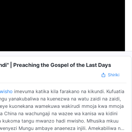
ndi" | Preaching the Gospel of the Last Days
Shiriki
mwisho
imevuma katika kila farakano na kikundi. Kufuatia
u yanakubaliwa na kuenezwa na watu zaidi na zaidi,
 Yeye kuonekana wamekuwa wakirudi mmoja kwa mmoja
 ya China na wachungaji na wazee wa kanisa wa kidini
a kukoma tangu mwanzo hadi mwisho. Mhusika mkuu
a Mwenyezi Mungu ambaye anaeneza injili. Amekabiliwa na