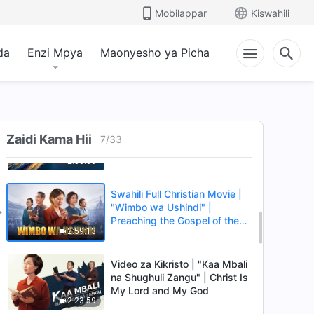
Inukeni, Wale Msiokubali
Mobilappar
Kiswahili
1:14:12
Kuwa Watumwa"
da
Enzi Mpya
Maonyesho ya Picha
Kuonekana Kwa Mwenyezi
Mungu na Kazi Yake: Historia
ya Kuzaliwa na Kukua kwa
46:13
Kanisa la Mwenyezi Mungu
(Sehemu 1)
Filamu za Injili | "Nimewahi
Treni ya Mwisho" | Entering
Zaidi Kama Hii
7
/
33
the Ark of the Last Days
2:30:06
Swahili Full Christian Movie |
"Wimbo wa Ushindi" |
Preaching the Gospel of the
2:59:13
Last Days
Video za Kikristo | "Kaa Mbali
na Shughuli Zangu" | Christ Is
My Lord and My God
2:23:59