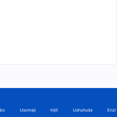
bo
Usomaji
Injili
Ushuhuda
Enzi