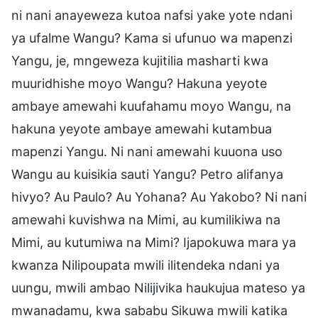
ni nani anayeweza kutoa nafsi yake yote ndani
ya ufalme Wangu? Kama si ufunuo wa mapenzi
Yangu, je, mngeweza kujitilia masharti kwa
muuridhishe moyo Wangu? Hakuna yeyote
ambaye amewahi kuufahamu moyo Wangu, na
hakuna yeyote ambaye amewahi kutambua
mapenzi Yangu. Ni nani amewahi kuuona uso
Wangu au kuisikia sauti Yangu? Petro alifanya
hivyo? Au Paulo? Au Yohana? Au Yakobo? Ni nani
amewahi kuvishwa na Mimi, au kumilikiwa na
Mimi, au kutumiwa na Mimi? Ijapokuwa mara ya
kwanza Nilipoupata mwili ilitendeka ndani ya
uungu, mwili ambao Nilijivika haukujua mateso ya
mwanadamu, kwa sababu Sikuwa mwili katika