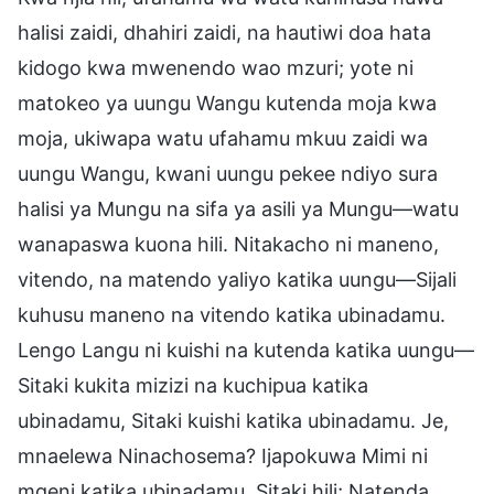
halisi zaidi, dhahiri zaidi, na hautiwi doa hata
kidogo kwa mwenendo wao mzuri; yote ni
matokeo ya uungu Wangu kutenda moja kwa
moja, ukiwapa watu ufahamu mkuu zaidi wa
uungu Wangu, kwani uungu pekee ndiyo sura
halisi ya Mungu na sifa ya asili ya Mungu—watu
wanapaswa kuona hili. Nitakacho ni maneno,
vitendo, na matendo yaliyo katika uungu—Sijali
kuhusu maneno na vitendo katika ubinadamu.
Lengo Langu ni kuishi na kutenda katika uungu—
Sitaki kukita mizizi na kuchipua katika
ubinadamu, Sitaki kuishi katika ubinadamu. Je,
mnaelewa Ninachosema? Ijapokuwa Mimi ni
mgeni katika ubinadamu, Sitaki hili; Natenda