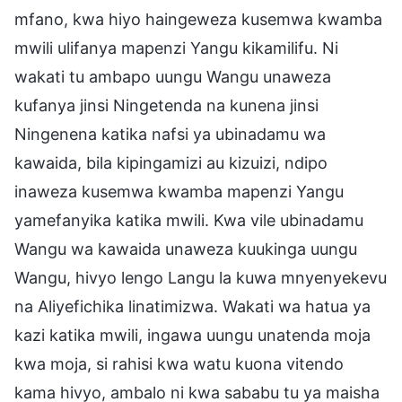
mfano, kwa hiyo haingeweza kusemwa kwamba
mwili ulifanya mapenzi Yangu kikamilifu. Ni
wakati tu ambapo uungu Wangu unaweza
kufanya jinsi Ningetenda na kunena jinsi
Ningenena katika nafsi ya ubinadamu wa
kawaida, bila kipingamizi au kizuizi, ndipo
inaweza kusemwa kwamba mapenzi Yangu
yamefanyika katika mwili. Kwa vile ubinadamu
Wangu wa kawaida unaweza kuukinga uungu
Wangu, hivyo lengo Langu la kuwa mnyenyekevu
na Aliyefichika linatimizwa. Wakati wa hatua ya
kazi katika mwili, ingawa uungu unatenda moja
kwa moja, si rahisi kwa watu kuona vitendo
kama hivyo, ambalo ni kwa sababu tu ya maisha