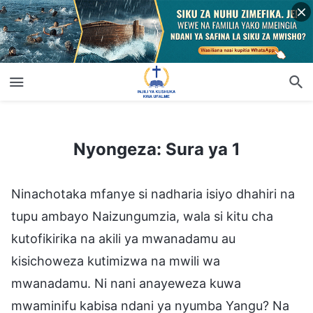
Nyongeza: Sura ya 1
Nyongeza: Sura ya 1
Ninachotaka mfanye si nadharia isiyo dhahiri na
tupu ambayo Naizungumzia, wala si kitu cha
kutofikirika na akili ya mwanadamu au
kisichoweza kutimizwa na mwili wa
mwanadamu. Ni nani anayeweza kuwa
mwaminifu kabisa ndani ya nyumba Yangu? Na