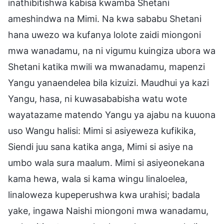
inathibitishwa kabisa kwamba Shetani
ameshindwa na Mimi. Na kwa sababu Shetani
hana uwezo wa kufanya lolote zaidi miongoni
mwa wanadamu, na ni vigumu kuingiza ubora wa
Shetani katika mwili wa mwanadamu, mapenzi
Yangu yanaendelea bila kizuizi. Maudhui ya kazi
Yangu, hasa, ni kuwasababisha watu wote
wayatazame matendo Yangu ya ajabu na kuuona
uso Wangu halisi: Mimi si asiyeweza kufikika,
Siendi juu sana katika anga, Mimi si asiye na
umbo wala sura maalum. Mimi si asiyeonekana
kama hewa, wala si kama wingu linaloelea,
linaloweza kupeperushwa kwa urahisi; badala
yake, ingawa Naishi miongoni mwa wanadamu,