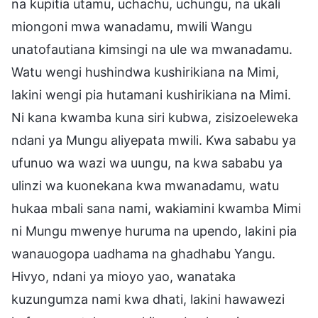
na kupitia utamu, uchachu, uchungu, na ukali
miongoni mwa wanadamu, mwili Wangu
unatofautiana kimsingi na ule wa mwanadamu.
Watu wengi hushindwa kushirikiana na Mimi,
lakini wengi pia hutamani kushirikiana na Mimi.
Ni kana kwamba kuna siri kubwa, zisizoeleweka
ndani ya Mungu aliyepata mwili. Kwa sababu ya
ufunuo wa wazi wa uungu, na kwa sababu ya
ulinzi wa kuonekana kwa mwanadamu, watu
hukaa mbali sana nami, wakiamini kwamba Mimi
ni Mungu mwenye huruma na upendo, lakini pia
wanauogopa uadhama na ghadhabu Yangu.
Hivyo, ndani ya mioyo yao, wanataka
kuzungumza nami kwa dhati, lakini hawawezi