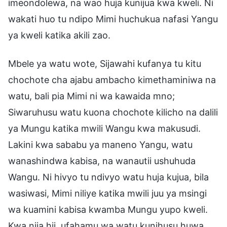
imeondolewa, na wao huja kunijua kwa kweli. Ni
wakati huo tu ndipo Mimi huchukua nafasi Yangu
ya kweli katika akili zao.
Mbele ya watu wote, Sijawahi kufanya tu kitu
chochote cha ajabu ambacho kimethaminiwa na
watu, bali pia Mimi ni wa kawaida mno;
Siwaruhusu watu kuona chochote kilicho na dalili
ya Mungu katika mwili Wangu kwa makusudi.
Lakini kwa sababu ya maneno Yangu, watu
wanashindwa kabisa, na wanautii ushuhuda
Wangu. Ni hivyo tu ndivyo watu huja kujua, bila
wasiwasi, Mimi niliye katika mwili juu ya msingi
wa kuamini kabisa kwamba Mungu yupo kweli.
Kwa njia hii, ufahamu wa watu kunihusu huwa