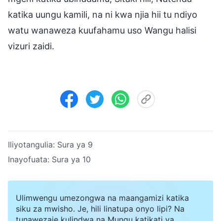
katika uungu kamili, na ni kwa njia hii tu ndiyo
watu wanaweza kuufahamu uso Wangu halisi
vizuri zaidi.
Iliyotangulia:
Sura ya 9
Inayofuata:
Sura ya 10
Ulimwengu umezongwa na maangamizi katika
siku za mwisho. Je, hili linatupa onyo lipi? Na
tunawezaje kulindwa na Mungu katikati ya