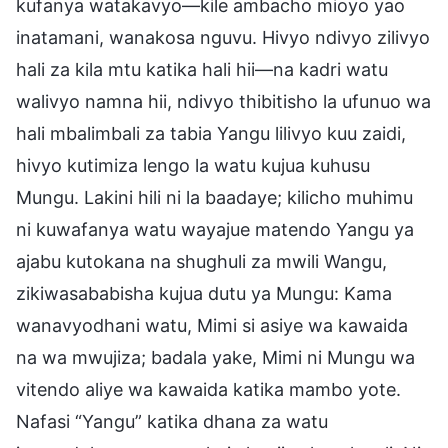
kufanya watakavyo—kile ambacho mioyo yao
inatamani, wanakosa nguvu. Hivyo ndivyo zilivyo
hali za kila mtu katika hali hii—na kadri watu
walivyo namna hii, ndivyo thibitisho la ufunuo wa
hali mbalimbali za tabia Yangu lilivyo kuu zaidi,
hivyo kutimiza lengo la watu kujua kuhusu
Mungu. Lakini hili ni la baadaye; kilicho muhimu
ni kuwafanya watu wayajue matendo Yangu ya
ajabu kutokana na shughuli za mwili Wangu,
zikiwasababisha kujua dutu ya Mungu: Kama
wanavyodhani watu, Mimi si asiye wa kawaida
na wa mwujiza; badala yake, Mimi ni Mungu wa
vitendo aliye wa kawaida katika mambo yote.
Nafasi “Yangu” katika dhana za watu