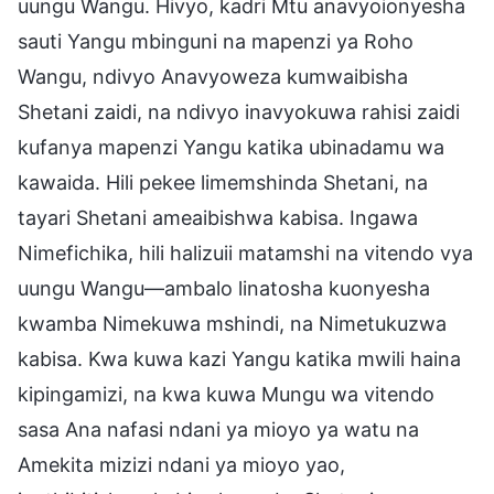
uungu Wangu. Hivyo, kadri Mtu anavyoionyesha
sauti Yangu mbinguni na mapenzi ya Roho
Wangu, ndivyo Anavyoweza kumwaibisha
Shetani zaidi, na ndivyo inavyokuwa rahisi zaidi
kufanya mapenzi Yangu katika ubinadamu wa
kawaida. Hili pekee limemshinda Shetani, na
tayari Shetani ameaibishwa kabisa. Ingawa
Nimefichika, hili halizuii matamshi na vitendo vya
uungu Wangu—ambalo linatosha kuonyesha
kwamba Nimekuwa mshindi, na Nimetukuzwa
kabisa. Kwa kuwa kazi Yangu katika mwili haina
kipingamizi, na kwa kuwa Mungu wa vitendo
sasa Ana nafasi ndani ya mioyo ya watu na
Amekita mizizi ndani ya mioyo yao,