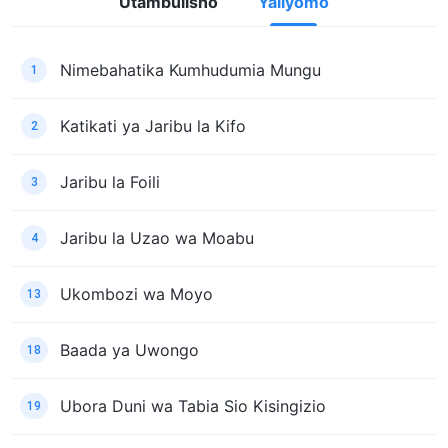
Utambulisho
Yaliyomo
Nimebahatika Kumhudumia Mungu
1
Katikati ya Jaribu la Kifo
2
Jaribu la Foili
3
Jaribu la Uzao wa Moabu
4
Ukombozi wa Moyo
13
Baada ya Uwongo
18
Ubora Duni wa Tabia Sio Kisingizio
19