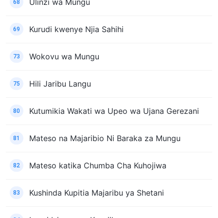
Ulinzi wa Mungu
68
Kurudi kwenye Njia Sahihi
69
Wokovu wa Mungu
73
Hili Jaribu Langu
75
Kutumikia Wakati wa Upeo wa Ujana Gerezani
80
Mateso na Majaribio Ni Baraka za Mungu
81
Mateso katika Chumba Cha Kuhojiwa
82
Kushinda Kupitia Majaribu ya Shetani
83