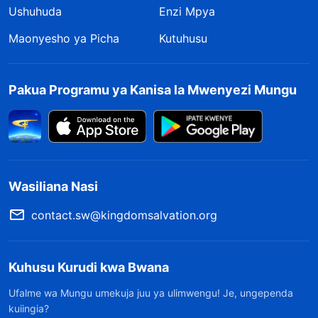
Ushuhuda
Enzi Mpya
Maonyesho ya Picha
Kutuhusu
Pakua Programu ya Kanisa la Mwenyezi Mungu
Wasiliana Nasi
contact.sw@kingdomsalvation.org
Kuhusu Kurudi kwa Bwana
Ufalme wa Mungu umekuja juu ya ulimwengu! Je, ungependa
kuiingia?