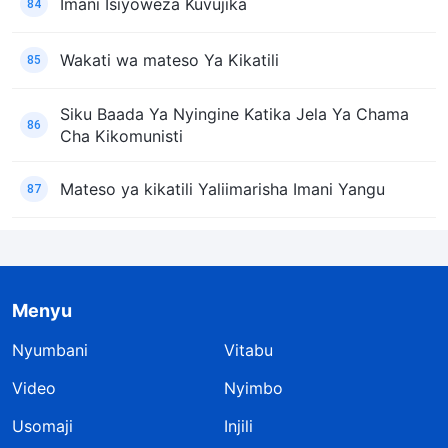
Imani Isiyoweza Kuvujika
84
Wakati wa mateso Ya Kikatili
85
Siku Baada Ya Nyingine Katika Jela Ya Chama
86
Cha Kikomunisti
Mateso ya kikatili Yaliimarisha Imani Yangu
87
Menyu
Nyumbani
Vitabu
Video
Nyimbo
Usomaji
Injili