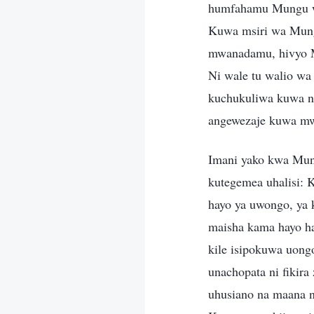
humfahamu Mungu wa 
Kuwa msiri wa Mung
mwanadamu, hivyo 
Ni wale tu walio wa
kuchukuliwa kuwa 
angewezaje kuwa m
Imani yako kwa Mung
kutegemea uhalisi: 
hayo ya uwongo, ya k
maisha kama hayo ha
kile isipokuwa uongo
unachopata ni fikir
uhusiano na maana n