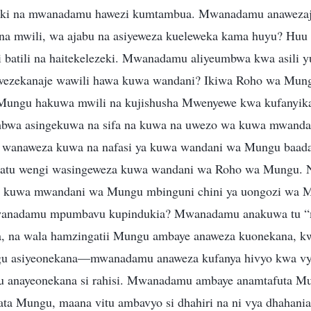
ikiki na mwanadamu hawezi kumtambua. Mwanadamu anaweza
a mwili, wa ajabu na asiyeweza kueleweka kama huyu? Huu si
i batili na haitekelezeki. Mwanadamu aliyeumbwa kwa asili y
wezekanaje wawili hawa kuwa wandani? Ikiwa Roho wa Mun
a Mungu hakuwa mwili na kujishusha Mwenyewe kwa kufanyika
wa asingekuwa na sifa na kuwa na uwezo wa kuwa mwandan
anaweza kuwa na nafasi ya kuwa wandani wa Mungu baada
watu wengi wasingeweza kuwa wandani wa Roho wa Mungu. 
 kuwa mwandani wa Mungu mbinguni chini ya uongozi wa 
i mwanadamu mpumbavu kupindukia? Mwanadamu anakuwa tu 
, na wala hamzingatii Mungu ambaye anaweza kuonekana, kw
u asiyeonekana—mwanadamu anaweza kufanya hivyo kwa vy
u anayeonekana si rahisi. Mwanadamu ambaye anamtafuta Mu
ta Mungu, maana vitu ambavyo si dhahiri na ni vya dhahania 