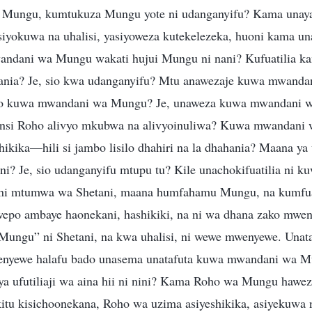
Mungu, kumtukuza Mungu yote ni udanganyifu? Kama unaya
yokuwa na uhalisi, yasiyoweza kutekelezeka, huoni kama una
ndani wa Mungu wakati hujui Mungu ni nani? Kufuatilia ka
hania? Je, sio kwa udanganyifu? Mtu anawezaje kuwa mwan
ndo kuwa mwandani wa Mungu? Je, unaweza kuwa mwandani
jinsi Roho alivyo mkubwa na alivyoinuliwa? Kuwa mwandan
hikika—hili si jambo lisilo dhahiri na la dhahania? Maana ya 
ani? Je, sio udanganyifu mtupu tu? Kile unachokifuatilia ni
 ni mtumwa wa Shetani, maana humfahamu Mungu, na kumfu
uwepo ambaye haonekani, hashikiki, na ni wa dhana zako mw
 “Mungu” ni Shetani, na kwa uhalisi, ni wewe mwenyewe. Unat
nyewe halafu bado unasema unatafuta kuwa mwandani wa M
a ufutiliaji wa aina hii ni nini? Kama Roho wa Mungu hawez
kitu kisichoonekana, Roho wa uzima asiyeshikika, asiyekuwa 