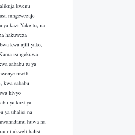
alikuja kwenu
sasa mngewezaje
ya kazi Yake tu, na
na hakuweza
wa kwa ajili yako,
 Kama isingekuwa
wa sababu tu ya
wenye mwili.
, kwa sababu
uwa hivyo
abu ya kazi ya
 ya uhalisi na
 mwanadamu huwa na
u ni ukweli halisi