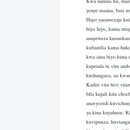
Kwa namna hii, mais
yenye maana, basi u
Hayo yanawezaje ku
hiyo hiyo, kama mta
anayeweza kuonekana
kufuatilia kama huk
kwa aina hiyo kuna
kupenda tu vitu amb
kushangaza, na kwa
Kadiri vitu hivi vi
bila kujali kitu cho
anavyozidi kuvichu
ya kina kuyahusu. K
kuvipuuza; huvianga