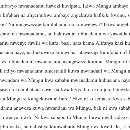
mbavyo mwanadamu hawezi kuvipata. Ikiwa Mungu ambaye 
ifahari na aliyeinuliwa ambaye angekuwa hafikiki kwenu, 
ake? Na mngewezaje kumfahamu na kumwelewa? Ikiwa angefan
siano na mwanadamu, au hakuwa na ubinadamu wa kawaida 
mu mwenye mwili wa kufa, basi, hata kama Alifanya kazi kub
husiana naye, na hukuweza kumwona, utawezaje kumfahamu?
 wa ubinadamu, mwanadamu asingeweza kumjua Mungu; ni k
i ndiyo mwanadamu amestahili kuwa mwandani wa Mungu m
andani wa Mungu kwa sababu mwanadamu huhusiana naye
aye na kuambatana naye, na kwa hivyo huja kumjua. Isingek
a Mungu si kungekuwa ni bure? Hiyo ni kusema, si kwa sab
amu anaweza kuwa mwandani wa Mungu, bali ni kwa sababu
 mwenye mwili. Ni kwa sababu tu Mungu huwa mwili ndiyo
ajibu wake, na nafasi ya kumwabudu Mungu wa kweli. Je, si hu