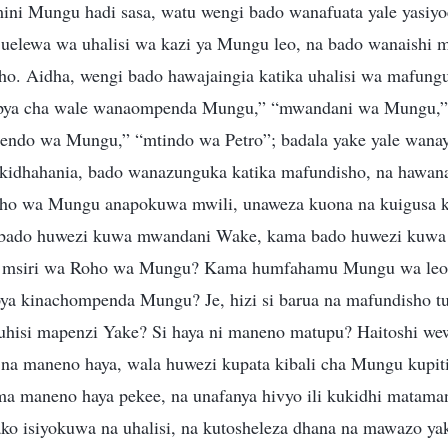
 Mungu hadi sasa, watu wengi bado wanafuata yale yasiyo
uelewa wa uhalisi wa kazi ya Mungu leo, na bado wanaishi
ho. Aidha, wengi bado hawajaingia katika uhalisi wa mafun
kipya cha wale wanaompenda Mungu,” “mwandani wa Mungu,” 
endo wa Mungu,” “mtindo wa Petro”; badala yake yale wanay
 kidhahania, bado wanazunguka katika mafundisho, na hawan
ho wa Mungu anapokuwa mwili, unaweza kuona na kuigusa ka
a bado huwezi kuwa mwandani Wake, kama bado huwezi kuwa 
a msiri wa Roho wa Mungu? Kama humfahamu Mungu wa leo
ya kinachompenda Mungu? Je, hizi si barua na mafundisho t
hisi mapenzi Yake? Si haya ni maneno matupu? Haitoshi we
a maneno haya, wala huwezi kupata kibali cha Mungu kupiti
a maneno haya pekee, na unafanya hivyo ili kukidhi matam
ko isiyokuwa na uhalisi, na kutosheleza dhana na mawazo 