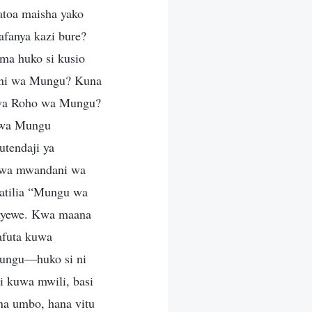
toa maisha yako
fanya kazi bure?
ma huko si kusio
dani wa Mungu? Kuna
 wa Roho wa Mungu?
i wa Mungu
utendaji ya
 kuwa mwandani wa
atilia “Mungu wa
enyewe. Kwa maana
afuta kuwa
ungu—huko si ni
i kuwa mwili, basi
na umbo, hana vitu