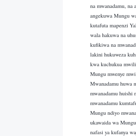
na mwanadamu, na a
angekuwa Mungu wa k
kutafuta mapenzi Y
wala hakuwa na uhu
kufikiwa na mwanada
lakini hukuweza ku
kwa kuchukua mwili
Mungu mwenye mwil
Mwanadamu huwa mw
mwanadamu huishi n
mwanadamu kumtafut
Mungu ndiyo mwanad
ukawaida wa Mungu
nafasi ya kufanya w