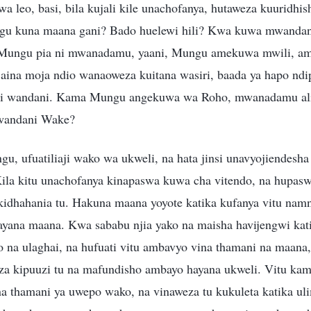
leo, basi, bila kujali kile unachofanya, hutaweza kuuridh
u kuna maana gani? Bado huelewi hili? Kwa kuwa mwanda
Mungu pia ni mwanadamu, yaani, Mungu amekuwa mwili, 
 aina moja ndio wanaoweza kuitana wasiri, baada ya hapo nd
ni wandani. Kama Mungu angekuwa wa Roho, mwanadamu a
wandani Wake?
u, ufuatiliaji wako wa ukweli, na hata jinsi unavyojiendesh
Kila kitu unachofanya kinapaswa kuwa cha vitendo, na hupa
idhahania tu. Hakuna maana yoyote katika kufanya vitu namna
yana maana. Kwa sababu njia yako na maisha havijengwi kati
 na ulaghai, na hufuati vitu ambavyo vina thamani na maana,
a za kipuuzi tu na mafundisho ambayo hayana ukweli. Vitu kam
a thamani ya uwepo wako, na vinaweza tu kukuleta katika ul