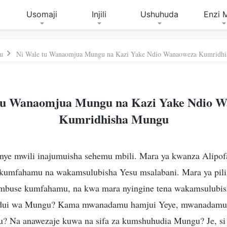
Usomaji
Injili
Ushuhuda
Enzi 
u
Ni Wale tu Wanaomjua Mungu na Kazi Yake Ndio Wanaoweza Kumridh
tu Wanaomjua Mungu na Kazi Yake Ndio 
Kumridhisha Mungu
ye mwili inajumuisha sehemu mbili. Mara ya kwanza Alipof
umfahamu na wakamsulubisha Yesu msalabani. Mara ya pili,
buse kumfahamu, na kwa mara nyingine tena wakamsulubish
adui wa Mungu? Kama mwanadamu hamjui Yeye, mwanadamu
 Na anawezaje kuwa na sifa za kumshuhudia Mungu? Je, si