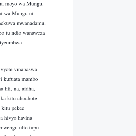
isha moyo wa Mungu.
ni wa Mungu ni
amekuwa mwanadamu.
ipo tu ndio wanaweza
liyeumbwa
a vyote vinapaswa
swi kufuata mambo
 hii, na, aidha,
ka kitu chochote
 kitu pekee
a hivyo havina
imwengu ulio tupu.