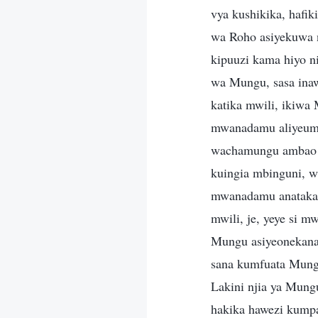
vya kushikika, haf
wa Roho asiyekuwa n
kipuuzi kama hiyo n
wa Mungu, sasa ina
katika mwili, ikiw
mwanadamu aliyeumb
wachamungu ambao w
kuingia mbinguni, 
mwanadamu anataka
mwili, je, yeye s
Mungu asiyeonekana
sana kumfuata Mung
Lakini njia ya Mung
hakika hawezi kumpa