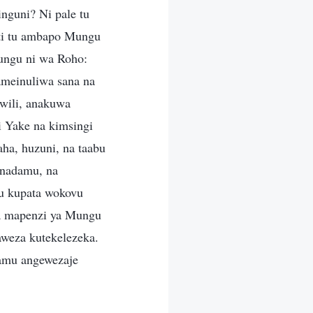
guni? Ni pale tu
ti tu ambapo Mungu
ungu ni wa Roho:
meinuliwa sana na
wili, anakuwa
Yake na kimsingi
aha, huzuni, na taabu
nadamu, na
u kupata wokovu
wa mapenzi ya Mungu
weza kutekelezeka.
amu angewezaje