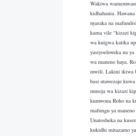
Wakiwa wamemwamini
kidhahania. Hawana 
nyaraka na mafundis
kama vile “kizazi 
wa kuigwa katika up
yasiyoeleweka na ya
wa maneno haya. Ro
mwili. Lakini ikiw
basi utawezaje kuw
mmoja wa kizazi kip
kumwona Roho na ku
mafungu ya maneno n
Unatosheka na kusem
kukidhi mitazamo ya