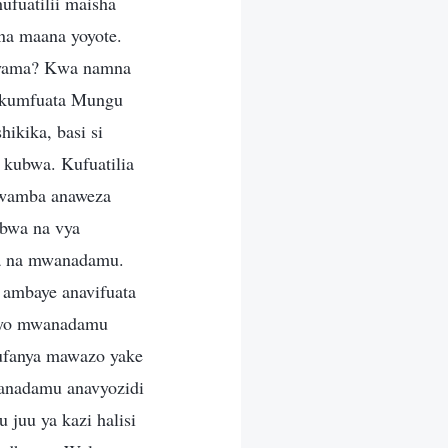
fuatilii maisha
na maana yoyote.
nyama? Kwa namna
bu kumfuata Mungu
ikika, basi si
 kubwa. Kufuatilia
kwamba anaweza
ubwa na vya
wa na mwanadamu.
 ambaye anavifuata
divyo mwanadamu
ufanya mawazo yake
wanadamu anavyozidi
juu ya kazi halisi