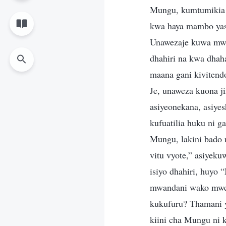
Mungu, kumtumikia 
kwa haya mambo yasi
Unawezaje kuwa mwa
dhahiri na kwa dha
maana gani kivite
Je, unaweza kuona 
asiyeonekana, asiyes
kufuatilia huku ni g
Mungu, lakini bado
vitu vyote,” asiyek
isiyo dhahiri, huyo
mwandani wako mwe
kukufuru? Thamani y
kiini cha Mungu ni 