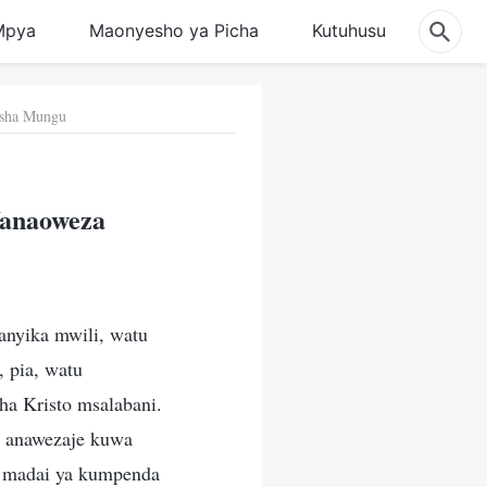
Mpya
Maonyesho ya Picha
Kutuhusu
isha Mungu
Wanaoweza
anyika mwili, watu
 pia, watu
a Kristo msalabani.
 anawezaje kuwa
 madai ya kumpenda