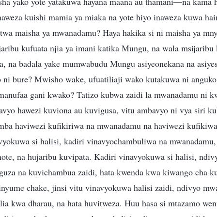
ha yako yote yatakuwa hayana maana au thamani—na kama hu
naweza kuishi mamia ya miaka na yote hiyo inaweza kuwa hai
itwa maisha ya mwanadamu? Haya hakika si ni maisha ya m
jaribu kufuata njia ya imani katika Mungu, na wala msijari
, na badala yake mumwabudu Mungu asiyeonekana na asiyesh
o ni bure? Mwisho wake, ufuatiliaji wako kutakuwa ni anguko
 manufaa gani kwako? Tatizo kubwa zaidi la mwanadamu ni 
avyo hawezi kuviona au kuvigusa, vitu ambavyo ni vya siri k
mba haviwezi kufikiriwa na mwanadamu na haviwezi kufiki
navyokuwa si halisi, kadiri vinavyochambuliwa na mwanadamu,
chote, na hujaribu kuvipata. Kadiri vinavyokuwa si halisi, n
nguza na kuvichambua zaidi, hata kwenda kwa kiwango cha k
inyume chake, jinsi vitu vinavyokuwa halisi zaidi, ndivyo m
lia kwa dharau, na hata huvitweza. Huu hasa si mtazamo wenu 