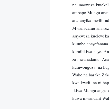
na unaoweza kuteke
ambapo Mungu anaji
anafanyika mwili, 
Mwanadamu anawezaj
asiyeweza kuelewek
kiumbe anayefanana
kumilikiwa naye. Ana
za mwanadamu, Ana
kumwongoza, na kup
Wake na baraka Zak
kwa kweli, na ni ha
Ikiwa Mungu angeku
kuwa mwandani Wake?