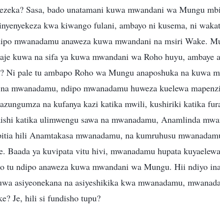
lezeka? Sasa, bado unatamani kuwa mwandani wa Mungu mbin
nyenyekeza kwa kiwango fulani, ambayo ni kusema, ni waka
ndipo mwanadamu anaweza kuwa mwandani na msiri Wake. M
e kuwa na sifa ya kuwa mwandani wa Roho huyu, ambaye a
a? Ni pale tu ambapo Roho wa Mungu anaposhuka na kuwa m
 na mwanadamu, ndipo mwanadamu huweza kuelewa mapenzi 
zungumza na kufanya kazi katika mwili, kushiriki katika fur
ishi katika ulimwengu sawa na mwanadamu, Anamlinda mwa
itia hili Anamtakasa mwanadamu, na kumruhusu mwanadam
e. Baada ya kuvipata vitu hivi, mwanadamu hupata kuyaele
po tu ndipo anaweza kuwa mwandani wa Mungu. Hii ndiyo ina
wa asiyeonekana na asiyeshikika kwa mwanadamu, mwanad
 Je, hili si fundisho tupu?