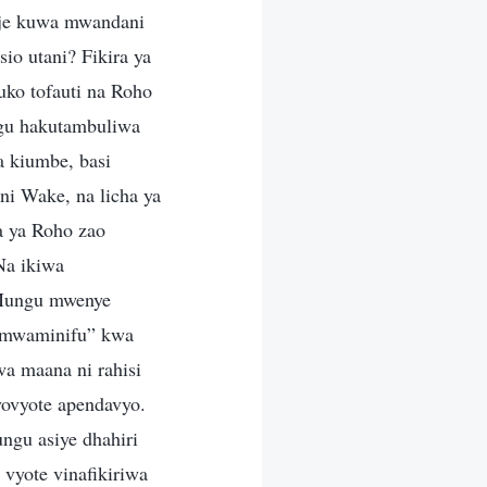
je kuwa mwandani
o utani? Fikira ya
uko tofauti na Roho
gu hakutambuliwa
 kiumbe, basi
i Wake, na licha ya
 ya Roho zao
Na ikiwa
Mungu mwenye
“mwaminifu” kwa
a maana ni rahisi
ovyote apendavyo.
ngu asiye dhahiri
vyote vinafikiriwa