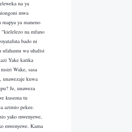
eleweka na ya
 miongoni mwa
gu mapya ya maneno
“kielelezo na mfano
oyatafuta bado ni
a ufahamu wa uhalisi
zi Yake katika
msiri Wake, sasa
, unawezaje kuwa
upu? Je, unaweza
we kusema tu
a azimio pekee.
anio yako mwenyewe,
yako mwenyewe. Kama