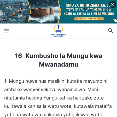
16 Kumbusho la Mungu kwa Mwanadamu
16 Kumbusho la Mungu kwa
Mwanadamu
1 Mungu huwainua masikini kutoka mavumbini,
ambako wanyenyekevu wanainuliwa. Mimi
nitatumia hekima Yangu katika hali zake zote
kulitawala kanisa la watu wote, kutawala mataifa
yote na watu wa makabila yote, ili wao wote