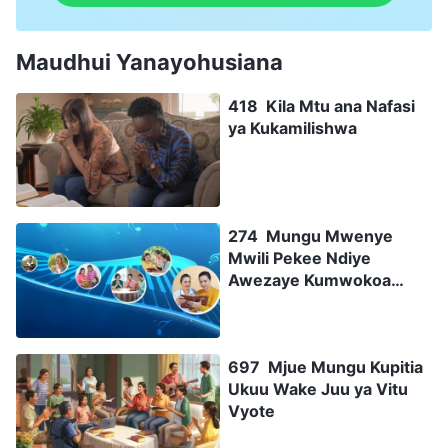
Maudhui Yanayohusiana
418 Kila Mtu ana Nafasi
ya Kukamilishwa
274 Mungu Mwenye
Mwili Pekee Ndiye
Awezaye Kumwokoa
Mwanadamu Kikamilifu
697 Mjue Mungu Kupitia
Ukuu Wake Juu ya Vitu
Vyote