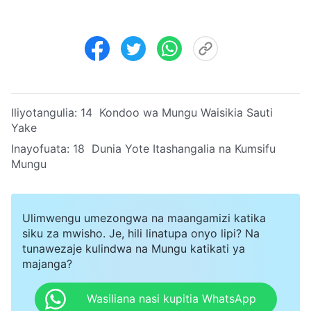
Iliyotangulia:
14 Kondoo wa Mungu Waisikia Sauti
Yake
Inayofuata:
18 Dunia Yote Itashangalia na Kumsifu
Mungu
Ulimwengu umezongwa na maangamizi katika
siku za mwisho. Je, hili linatupa onyo lipi? Na
tunawezaje kulindwa na Mungu katikati ya
majanga?
Wasiliana nasi kupitia WhatsApp