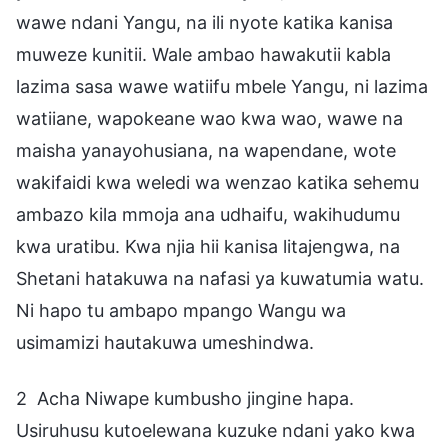
wawe ndani Yangu, na ili nyote katika kanisa
muweze kunitii. Wale ambao hawakutii kabla
lazima sasa wawe watiifu mbele Yangu, ni lazima
watiiane, wapokeane wao kwa wao, wawe na
maisha yanayohusiana, na wapendane, wote
wakifaidi kwa weledi wa wenzao katika sehemu
ambazo kila mmoja ana udhaifu, wakihudumu
kwa uratibu. Kwa njia hii kanisa litajengwa, na
Shetani hatakuwa na nafasi ya kuwatumia watu.
Ni hapo tu ambapo mpango Wangu wa
usimamizi hautakuwa umeshindwa.
2 Acha Niwape kumbusho jingine hapa.
Usiruhusu kutoelewana kuzuke ndani yako kwa