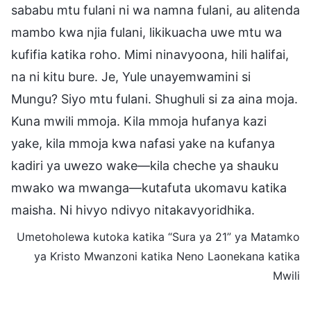
sababu mtu fulani ni wa namna fulani, au alitenda
mambo kwa njia fulani, likikuacha uwe mtu wa
kufifia katika roho. Mimi ninavyoona, hili halifai,
na ni kitu bure. Je, Yule unayemwamini si
Mungu? Siyo mtu fulani. Shughuli si za aina moja.
Kuna mwili mmoja. Kila mmoja hufanya kazi
yake, kila mmoja kwa nafasi yake na kufanya
kadiri ya uwezo wake—kila cheche ya shauku
mwako wa mwanga—kutafuta ukomavu katika
maisha. Ni hivyo ndivyo nitakavyoridhika.
Umetoholewa kutoka katika “Sura ya 21” ya Matamko
ya Kristo Mwanzoni katika Neno Laonekana katika
Mwili