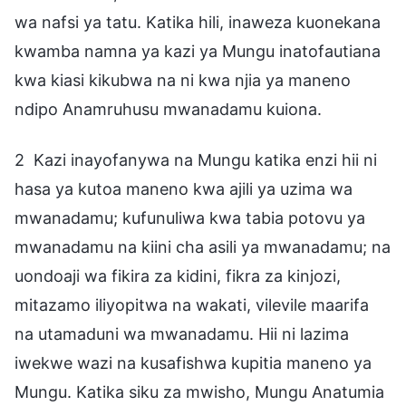
wa nafsi ya tatu. Katika hili, inaweza kuonekana
kwamba namna ya kazi ya Mungu inatofautiana
kwa kiasi kikubwa na ni kwa njia ya maneno
ndipo Anamruhusu mwanadamu kuiona.
2 Kazi inayofanywa na Mungu katika enzi hii ni
hasa ya kutoa maneno kwa ajili ya uzima wa
mwanadamu; kufunuliwa kwa tabia potovu ya
mwanadamu na kiini cha asili ya mwanadamu; na
uondoaji wa fikira za kidini, fikra za kinjozi,
mitazamo iliyopitwa na wakati, vilevile maarifa
na utamaduni wa mwanadamu. Hii ni lazima
iwekwe wazi na kusafishwa kupitia maneno ya
Mungu. Katika siku za mwisho, Mungu Anatumia