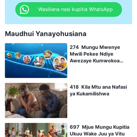
Wasiliana nasi kupitia WhatsApp
Maudhui Yanayohusiana
274 Mungu Mwenye
Mwili Pekee Ndiye
Awezaye Kumwokoa
Mwanadamu Kikamilifu
418 Kila Mtu ana Nafasi
ya Kukamilishwa
697 Mjue Mungu Kupitia
Ukuu Wake Juu ya Vitu