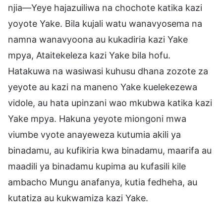
njia—Yeye hajazuiliwa na chochote katika kazi
yoyote Yake. Bila kujali watu wanavyosema na
namna wanavyoona au kukadiria kazi Yake
mpya, Ataitekeleza kazi Yake bila hofu.
Hatakuwa na wasiwasi kuhusu dhana zozote za
yeyote au kazi na maneno Yake kuelekezewa
vidole, au hata upinzani wao mkubwa katika kazi
Yake mpya. Hakuna yeyote miongoni mwa
viumbe vyote anayeweza kutumia akili ya
binadamu, au kufikiria kwa binadamu, maarifa au
maadili ya binadamu kupima au kufasili kile
ambacho Mungu anafanya, kutia fedheha, au
kutatiza au kukwamiza kazi Yake.