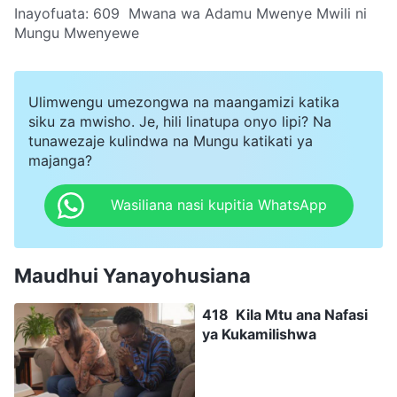
Inayofuata:
609 Mwana wa Adamu Mwenye Mwili ni
Mungu Mwenyewe
Ulimwengu umezongwa na maangamizi katika
siku za mwisho. Je, hili linatupa onyo lipi? Na
tunawezaje kulindwa na Mungu katikati ya
majanga?
Wasiliana nasi kupitia WhatsApp
Maudhui Yanayohusiana
418 Kila Mtu ana Nafasi
ya Kukamilishwa