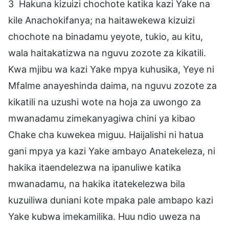
3 Hakuna kizuizi chochote katika kazi Yake na
kile Anachokifanya; na haitawekewa kizuizi
chochote na binadamu yeyote, tukio, au kitu,
wala haitakatizwa na nguvu zozote za kikatili.
Kwa mjibu wa kazi Yake mpya kuhusika, Yeye ni
Mfalme anayeshinda daima, na nguvu zozote za
kikatili na uzushi wote na hoja za uwongo za
mwanadamu zimekanyagiwa chini ya kibao
Chake cha kuwekea miguu. Haijalishi ni hatua
gani mpya ya kazi Yake ambayo Anatekeleza, ni
hakika itaendelezwa na ipanuliwe katika
mwanadamu, na hakika itatekelezwa bila
kuzuiliwa duniani kote mpaka pale ambapo kazi
Yake kubwa imekamilika. Huu ndio uweza na