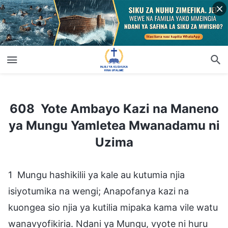
608 Yote Ambayo Kazi na Maneno ya Mungu Yamletea Mwanadamu ni Uzima
608 Yote Ambayo Kazi na Maneno
ya Mungu Yamletea Mwanadamu ni
Uzima
1 Mungu hashikilii ya kale au kutumia njia
isiyotumika na wengi; Anapofanya kazi na
kuongea sio njia ya kutilia mipaka kama vile watu
wanavyofikiria. Ndani ya Mungu, vyote ni huru