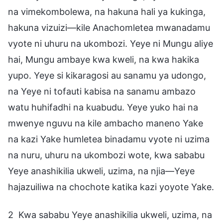
na vimekombolewa, na hakuna hali ya kukinga,
hakuna vizuizi—kile Anachomletea mwanadamu
vyote ni uhuru na ukombozi. Yeye ni Mungu aliye
hai, Mungu ambaye kwa kweli, na kwa hakika
yupo. Yeye si kikaragosi au sanamu ya udongo,
na Yeye ni tofauti kabisa na sanamu ambazo
watu huhifadhi na kuabudu. Yeye yuko hai na
mwenye nguvu na kile ambacho maneno Yake
na kazi Yake humletea binadamu vyote ni uzima
na nuru, uhuru na ukombozi wote, kwa sababu
Yeye anashikilia ukweli, uzima, na njia—Yeye
hajazuiliwa na chochote katika kazi yoyote Yake.
2 Kwa sababu Yeye anashikilia ukweli, uzima, na