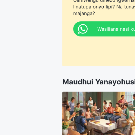
Ulimwengu umezongwa na ma
linatupa onyo lipi? Na tun
majanga?
Wasiliana nasi 
Maudhui Yanayohus