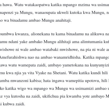
 hawa. Watu watakaopatwa katika mpango mzima wa usimam
 mapenzi ya Mungu, wanaoupata ukweli kutoka kwa Mungu, n
no wa binadamu ambao Mungu anahitaji.
mbwa kwanza, alionekana tu kama binadamu na alikuwa na 
amu ndani yake ambako Mungu alihitaji ama alimtumania kuf
ishowe ni wale ambao watabaki mwishowe, na pia ni wale
 Amefurahishwa nao na ambao wanamridhisha. Katika mpang
 hawa watu wamepata zaidi, ambayo yametokana na kunyunyi
kwa njia ya vita Vyake na Shetani. Watu katika kundi hili 
ba mwanzoni kabisa; hata ingawa wamepitia upotovu, hili 
 liko katika wigo wa mpango wa Mungu wa usimamizi ambao 
e vya kutosha na zaidi, ukifichua pia kwamba yote ambayo
i kubwa zaidi.