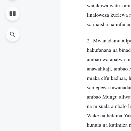
watakuwa watu kama
linaloweza kuelewa
ya maisha na mfana
2 Mwanadamu alipou
hakufanana na binad
ambao watapatwa mw
anawahitaji, ambao
miaka elfu kadhaa,
yamepewa mwanadamu 
ambao Mungu aliwaum
na ni suala ambalo
Wake na hekima Yak
kunuia na kutimiza n