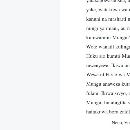
yatakapowasafisha, 
yake, watakuwa watu
kanuni na masharti
mingi ya imani, au 
kumwamini Mungu?
Wote wanatii kuling
Huku sio kumtii Mung
mwenyewe. Ikiwa un
Wewe ni Farao wa Mi
Mungu anaweza kutak
fulani. Ikiwa sivyo
Mungu, hutaingilia 
haitakuwa bora zai
Neno, Vo