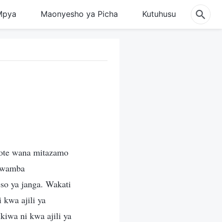
Mpya
Maonyesho ya Picha
Kutuhusu
zote wana mitazamo
 kwamba
so ya janga. Wakati
 kwa ajili ya
iwa ni kwa ajili ya