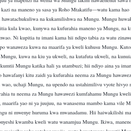
 juu ya mapenzi na wema wa Mungu lakini hawaenendi sawa n
i kazi na maneno ya sasa ya Roho Mtakatifu—watu kama hao w
 hawatachukuliwa na kukamilishwa na Mungu. Mungu huwak
upitia kula kwao, kunywa na kufurahia maneno ya Mungu, na k
mwao. Ni kupitia tu imani kama hii ndipo tabia za watu zinaw
ipo wanaweza kuwa na maarifa ya kweli kuhusu Mungu. Kutor
a Mungu, kuwa na kiu ya ukweli, na kutafuta ukweli, na kun
kumtii Mungu katika hali ya utambuzi; hii ndiyo aina ya im
 hawafanyi kitu zaidi ya kufurahia neema za Mungu hawawez
i wao, uchaji Mungu, na upendo na ustahimilivu vyote hivyo n
ahia tu neema za Mungu hawawezi kumfahamu Mungu kweli, 
maarifa yao ni ya juujuu, na wanasema mambo kama vile 
u ni mwenye huruma kwa mwanadamu. Hii haiwakilishi ma
onyeshi kwamba kweli watu wanamjua Mungu. Ikiwa, manen