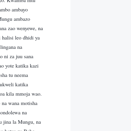
ivyo. Kwamba mtu
Mambo ambayo
u Mungu ambazo
ana zao wenyewe, na
alisi leo dhidi ya
lingana na
 ni za juu sana
o yote katika kazi
sha tu neema
kweli katika
doa kila mmoja wao.
o na wana motisha
aondolewa na
 jina la Mungu, na