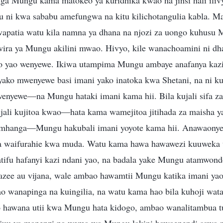
ga Mungu kama matokeo ya kuridhika kwao na jinsi hali il
u ni kwa sababu amefungwa na kitu kilichotangulia kabla. 
wapatia watu kila namna ya dhana na njozi za uongo kuhus
ira ya Mungu akilini mwao. Hivyo, kile wanachoamini ni dh
yao wenyewe. Ikiwa utampima Mungu ambaye anafanya kazi h
o mwenyewe basi imani yako inatoka kwa Shetani, na ni ku
nyewe—na Mungu hataki imani kama hii. Bila kujali sifa zao
kujali kujitoa kwao—hata kama wamejitoa jitihada za maisha ya
 mhanga—Mungu hakubali imani yoyote kama hii. Anawaonye
a waifurahie kwa muda. Watu kama hawa hawawezi kuuweka u
tifu hafanyi kazi ndani yao, na badala yake Mungu atamwon
wazee au vijana, wale ambao hawamtii Mungu katika imani ya
o wanapinga na kuingilia, na watu kama hao bila kuhoji wat
hawana utii kwa Mungu hata kidogo, ambao wanalitambua tu