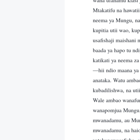
wana ufahamu kiasi
Mtakatifu na hawati
neema ya Mungu, na
kupitia utii wao, k
usafishaji maishani 
baada ya hapo tu nd
katikati ya neema z
—hii ndio maana ya 
anataka. Watu ambao
kubadilishwa, na uti
Wale ambao wanafur
wanapomjua Mungu, 
mwanadamu, au Mung
mwanadamu, na hai