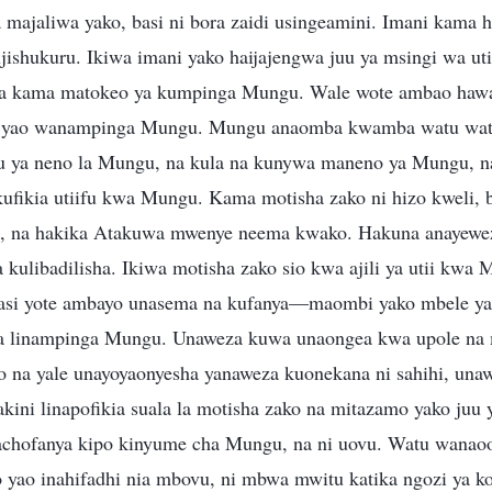
a majaliwa yako, basi ni bora zaidi usingeamini. Imani kama h
ujishukuru. Ikiwa imani yako haijajengwa juu ya msingi wa u
wa kama matokeo ya kumpinga Mungu. Wale wote ambao hawat
 yao wanampinga Mungu. Mungu anaomba kwamba watu wata
 ya neno la Mungu, na kula na kunywa maneno ya Mungu, n
 kufikia utiifu kwa Mungu. Kama motisha zako ni hizo kweli,
a, na hakika Atakuwa mwenye neema kwako. Hakuna anayeweza 
kulibadilisha. Ikiwa motisha zako sio kwa ajili ya utii kwa
asi yote ambayo unasema na kufanya—maombi yako mbele ya 
a linampinga Mungu. Unaweza kuwa unaongea kwa upole na 
ako na yale unayoyaonyesha yanaweza kuonekana ni sahihi, un
akini linapofikia suala la motisha zako na mitazamo yako juu
achofanya kipo kinyume cha Mungu, na ni uovu. Watu wanao
o yao inahifadhi nia mbovu, ni mbwa mwitu katika ngozi ya 