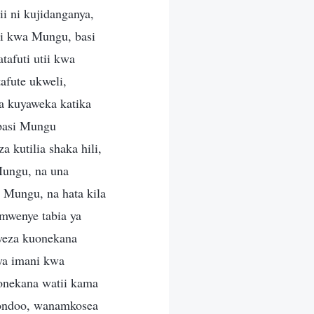
ii ni kujidanganya,
tii kwa Mungu, basi
afuti utii kwa
fute ukweli,
a kuyaweka katika
 basi Mungu
kutilia shaka hili,
 Mungu, na una
Mungu, na hata kila
mwenye tabia ya
aweza kuonekana
 ya imani kwa
onekana watii kama
kondoo, wanamkosea