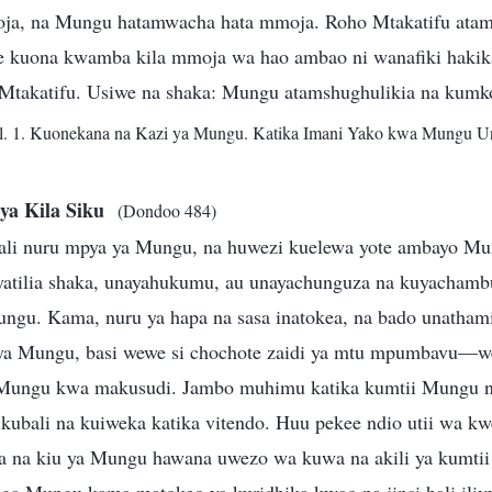
a, na Mungu hatamwacha hata mmoja. Roho Mtakatifu atam
ze kuona kwamba kila mmoja wa hao ambao ni wanafiki haki
 Mtakatifu. Usiwe na shaka: Mungu atamshughulikia na kum
l. 1. Kuonekana na Kazi ya Mungu. Katika Imani Yako kwa Mungu 
ya Kila Siku
(Dondoo 484)
li nuru mpya ya Mungu, na huwezi kuelewa yote ambayo Mun
ayatilia shaka, unayahukumu, au unayachunguza na kuyachambu
ngu. Kama, nuru ya hapa na sasa inatokea, na bado unathami
 ya Mungu, basi wewe si chochote zaidi ya mtu mpumbavu—
ungu kwa makusudi. Jambo muhimu katika kumtii Mungu n
kubali na kuiweka katika vitendo. Huu pekee ndio utii wa k
a na kiu ya Mungu hawana uwezo wa kuwa na akili ya kumti