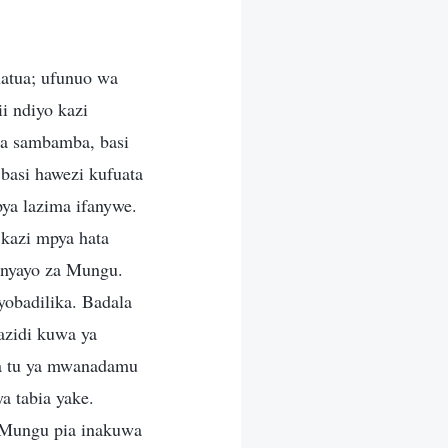
hatua; ufunuo wa
i ndiyo kazi
a sambamba, basi
asi hawezi kufuata
pya lazima ifanywe.
kazi mpya hata
 nyayo za Mungu.
yobadilika. Badala
azidi kuwa ya
da tu ya mwanadamu
a tabia yake.
a Mungu pia inakuwa