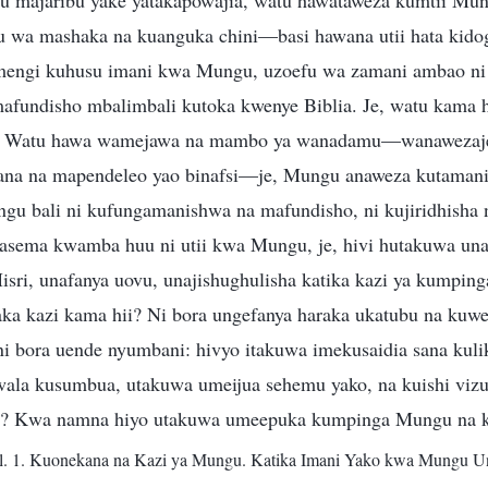
au majaribu yake yatakapowajia, watu hawataweza kumtii M
 wa mashaka na kuanguka chini—basi hawana utii hata kido
 mengi kuhusu imani kwa Mungu, uzoefu wa zamani ambao ni
mafundisho mbalimbali kutoka kwenye Biblia. Je, watu kama
 Watu hawa wamejawa na mambo ya wanadamu—wanawezaje
ana na mapendeleo yao binafsi—je, Mungu anaweza kutamani
u bali ni kufungamanishwa na mafundisho, ni kujiridhisha na
asema kwamba huu ni utii kwa Mungu, je, hivi hutakuwa un
sri, unafanya uovu, unajishughulisha katika kazi ya kumpi
a kazi kama hii? Ni bora ungefanya haraka ukatubu na kuwe
, ni bora uende nyumbani: hivyo itakuwa imekusaidia sana ku
wala kusumbua, utakuwa umeijua sehemu yako, na kuishi viz
di? Kwa namna hiyo utakuwa umeepuka kumpinga Mungu na 
l. 1. Kuonekana na Kazi ya Mungu. Katika Imani Yako kwa Mungu 