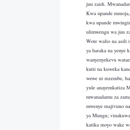
juu zaidi. Mwanadam
Kwa upande mmoja, M
kwa upande mwingine
ulimwengu wa juu za
Wote walio na asili
ya haraka na yenye 
wanyenyekevu wataen
kutii na kuweka kan
wewe ni mzembe, ha
yule anayemkatiza Mu
mwanadamu za zamani
mwenye majivuno na
ya Mungu; vinakuw
katika moyo wake wal