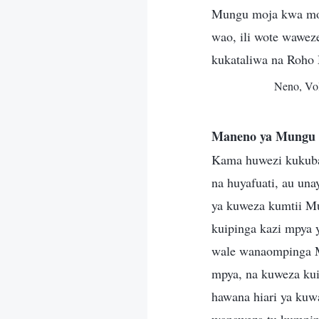
Mungu moja kwa moj
wao, ili wote wawe
kukataliwa na Roho
Neno, Vo
Maneno ya Mungu 
Kama huwezi kukuba
na huyafuati, au un
ya kuweza kumtii Mu
kuipinga kazi mpya
wale wanaompinga M
mpya, na kuweza kui
hawana hiari ya kuw