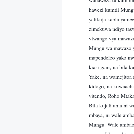
wanaweza tu kumpin
hawezi kumtii Mung
yalikuja kabla yame
zimekuwa ndiyo tasw
viwango vya mawazo 
Mungu wa mawazo yak
mapendeleo yako mwe
kiasi gani, na bila 
Yake, na wamejitoa
kidogo, na kuwaach
vitendo, Roho Mtaka
Bila kujali ama ni 
mbaya, ni wale amba
Mungu. Wale ambao 