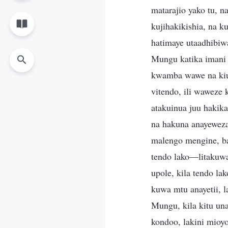
matarajio yako tu, n
kujihakikishia, na k
hatimaye utaadhibi
Mungu katika imani
kwamba wawe na kiu
vitendo, ili waweze
atakuinua juu hakik
na hakuna anayeweza 
malengo mengine, b
tendo lako—litakuw
upole, kila tendo l
kuwa mtu anayetii, l
Mungu, kila kitu un
kondoo, lakini mioy