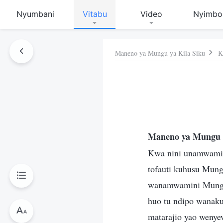
Nyumbani
Vitabu
Video
Nyimbo
Maneno ya Mungu ya Kila Siku
K
 Hiki
Maneno ya Mungu 
Kwa nini unamwamin
tofauti kuhusu Mun
wanamwamini Mungu s
huo tu ndipo wanakuw
matarajio yao wenye