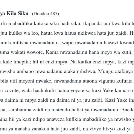
ya Kila Siku
(Dondoo 485)
fu inabadilika kutoka siku hadi siku, ikipanda juu kwa kila 
uu kuliko wa leo, hatua kwa hatua ukikwea hata juu zaidi. Hi
kumkamilisha mwanadamu. Iwapo mwanadamu hawezi kwend
uma wakati wowote. Kama mwanadamu hana moyo wa kutii, b
 kale imepita; hii ni enzi mpya. Na katika enzi mpya, kazi m
a mwisho ambapo mwanadamu atakamilishwa, Mungu atafanya 
, bila utii moyoni mwake, mwanadamu ataona vigumu kufuata
 zozote, wala hachukulii hatua yoyote ya kazi Yake kama isi
a daima ni mpya zaidi na daima ni ya juu zaidi. Kazi Yake in
atua, sambamba zaidi na matendo halisi ya mwanadamu. Baa
na hii ya kazi ndipo anaweza kufikia mabadiliko ya mwisho y
u ya maisha yanakua hata juu zaidi, na vivyo hivyo kazi y