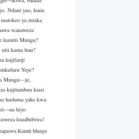
ungu—ikiwa, badala
go. Ndani yao, kuna
 matokeo ya miaka
 hawa wanaweza
 kumtii Mungu?
 utii kama huu?
 kujifariji
amkufuru Yeye?
nga Mungu—je,
za kujitambua kiasi
liko huduma yako kwa
uri—na hiyo
kuweza kuadhibiwa!
Unapaswa Kumtii Mungu