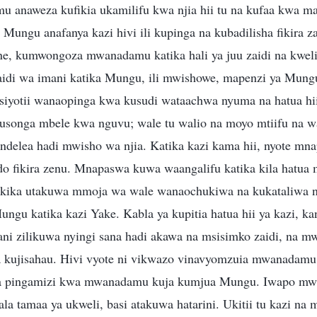
u anaweza kufikia ukamilifu kwa njia hii tu na kufaa kwa m
ungu anafanya kazi hivi ili kupinga na kubadilisha fikira
, kumwongoza mwanadamu katika hali ya juu zaidi na kweli z
idi wa imani katika Mungu, ili mwishowe, mapenzi ya Mung
 isiyotii wanaopinga kwa kusudi wataachwa nyuma na hatua hi
kusonga mbele kwa nguvu; wale tu walio na moyo mtiifu na w
delea hadi mwisho wa njia. Katika kazi kama hii, nyote mna
do fikira zenu. Mnapaswa kuwa waangalifu katika kila hatu
kika utakuwa mmoja wa wale wanaochukiwa na kukataliwa n
ngu katika kazi Yake. Kabla ya kupitia hatua hii ya kazi, ka
 zilikuwa nyingi sana hadi akawa na msisimko zaidi, na m
 kujisahau. Hivi vyote ni vikwazo vinavyomzuia mwanadamu 
a pingamizi kwa mwanadamu kuja kumjua Mungu. Iwapo mwa
a tamaa ya ukweli, basi atakuwa hatarini. Ukitii tu kazi na m