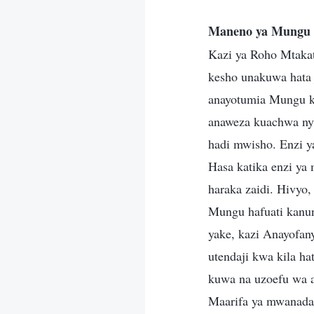
Maneno ya Mungu 
Kazi ya Roho Mtakati
kesho unakuwa hata j
anayotumia Mungu 
anaweza kuachwa ny
hadi mwisho. Enzi ya
Hasa katika enzi y
haraka zaidi. Hivyo
Mungu hafuati kanuni
yake, kazi Anayofany
utendaji kwa kila h
kuwa na uzoefu wa ai
Maarifa ya mwanadam