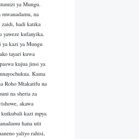
atumizi ya Mungu.
 za mwanadamu, na
aidi, hadi katika
u yaweze kufanyika.
i ya kazi ya Mungu
ako tayari kuwa
paswa kujua jinsi ya
a mnayochukua. Kama
a Roho Mtakatifu na
nuni na sheria za
wishowe, akawa
kuikubali kazi mpya
nadamu hana utii
aneno yaliyo rahisi,