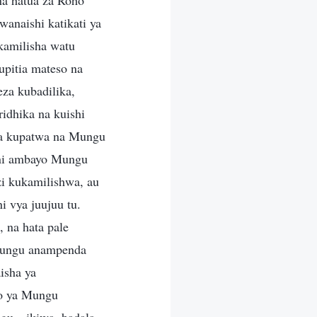
a hatua za Roho
anaishi katikati ya
amilisha watu
upitia mateso na
eza kubadilika,
idhika na kuishi
uia kupatwa na Mungu
ani ambayo Mungu
i kukamilishwa, au
i vya juujuu tu.
na hata pale
Mungu anampenda
isha ya
o ya Mungu