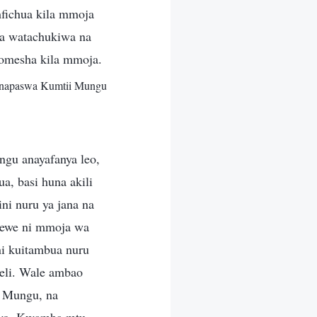
fichua kila mmoja
ka watachukiwa na
komesha kila mmoja.
Unapaswa Kumtii Mungu
gu anayafanya leo,
a, basi huna akili
ni nuru ya jana na
wewe ni mmoja wa
i kuitambua nuru
weli. Wale ambao
i Mungu, na