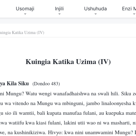
Usomaji
Injili
Ushuhuda
Enzi 
uingia Katika Uzima (IV)
Kuingia Katika Uzima (IV)
ya Kila Siku
(Dondoo 483)
i Mungu? Watu wengi wanafadhaishwa na swali hili. Siku 
gu wa vitendo na Mungu wa mbinguni, jambo linaloonyesha
io ili wamtii, bali kupata manufaa fulani, au kuepuka mate
a watiifu kwa kiasi fulani, lakini utii wao ni wa masharti, ni
we, na kushinikiziwa. Hivyo: kwa nini unamwamini Mungu? Ik