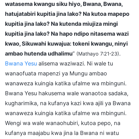
watasema kwangu siku hiyo, Bwana, Bwana,
hatujatabiri kupitia jina lako? Na kutoa mapepo
kupitia jina lako? Na kutenda miujiza mingi
kupitia jina lako? Na hapo ndipo nitasema wazi
kwao, Sikuwahi kuwajua: tokeni kwangu, ninyi
ambao hutenda udhalimu
”
.
(Mathayo 7:21-23)
Bwana Yesu
alisema waziwazi. Ni wale tu
wanaofuata mapenzi ya Mungu ambao
wanaweza kuingia katika ufalme wa mbinguni.
Bwana Yesu hakusema wale wanaotoa sadaka,
kugharimika, na kufanya kazi kwa ajili ya Bwana
wanaweza kuingia katika ufalme wa mbinguni.
Wengi wa wale wanaohubiri, kutoa pepo, na
kufanya maajabu kwa jina la Bwana ni watu