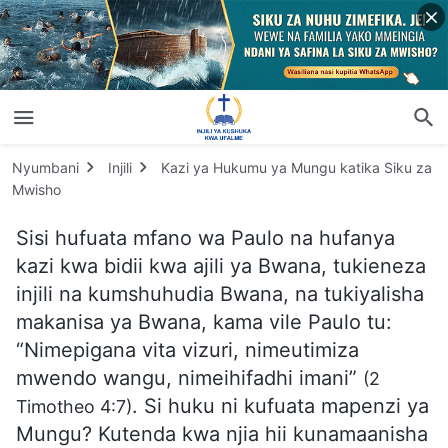
Nyumbani
Injili
Kazi ya Hukumu ya Mungu katika Siku za
Mwisho
Sisi hufuata mfano wa Paulo na hufanya
kazi kwa bidii kwa ajili ya Bwana, tukieneza
injili na kumshuhudia Bwana, na tukiyalisha
makanisa ya Bwana, kama vile Paulo tu:
“Nimepigana vita vizuri, nimeutimiza
mwendo wangu, nimeihifadhi imani”
(2
. Si huku ni kufuata mapenzi ya
Timotheo 4:7)
Mungu? Kutenda kwa njia hii kunamaanisha