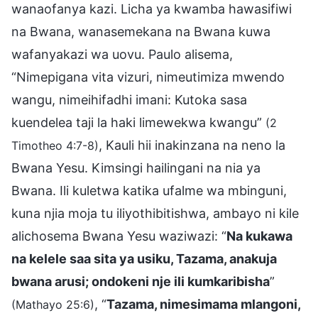
wanaofanya kazi. Licha ya kwamba hawasifiwi
na Bwana, wanasemekana na Bwana kuwa
wafanyakazi wa uovu. Paulo alisema,
“Nimepigana vita vizuri, nimeutimiza mwendo
wangu, nimeihifadhi imani: Kutoka sasa
kuendelea taji la haki limewekwa kwangu”
(2
, Kauli hii inakinzana na neno la
Timotheo 4:7-8)
Bwana Yesu. Kimsingi hailingani na nia ya
Bwana. Ili kuletwa katika ufalme wa mbinguni,
kuna njia moja tu iliyothibitishwa, ambayo ni kile
alichosema Bwana Yesu waziwazi: “
Na kukawa
na kelele saa sita ya usiku, Tazama, anakuja
bwana arusi; ondokeni nje ili kumkaribisha
”
, “
Tazama, nimesimama mlangoni,
(Mathayo 25:6)