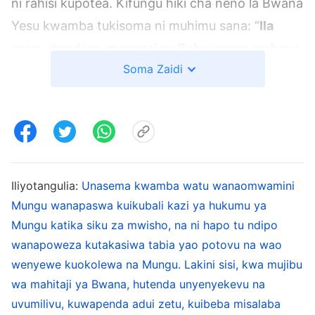
ni rahisi kupotea. Kifungu hiki cha neno la Bwana
Yesu kwamba tukisoma ni muhimu sana: “
Ila
yeye atendaye mapenzi ya Baba yangu ambaye
Soma Zaidi
yuko mbinguni.
” Sentensi hii inatuambia
kwamba lazima tuamini katika neno la Bwana.
Njia pekee ya kwenda hadi katika ufalme wa
mbinguni ni kwa kufuata mapenzi ya Mungu.
Bwana Yesu atakaporudi katika siku za mwisho
kufanya kazi ya hukumu kuanzia nyumba ya
Iliyotangulia:
Unasema kwamba watu wanaomwamini
Mungu, tukisikia
Mungu wanapaswa kuikubali kazi ya hukumu ya
sauti ya Mungu
, tukipokea
kazi
Mungu katika siku za mwisho, na ni hapo tu ndipo
ya Mungu
katika siku za mwisho, na kuweza
wanapoweza kutakasiwa tabia yao potovu na wao
kupokea utakaso na kufanywa kuwa kamili kwa
wenyewe kuokolewa na Mungu. Lakini sisi, kwa mujibu
hukumu ya Mungu na kuadibiwa, tutakuwa aina
wa mahitaji ya Bwana, hutenda unyenyekevu na
ya watu wanaotii mapenzi ya Mungu na kustahili
uvumilivu, kuwapenda adui zetu, kuibeba misalaba