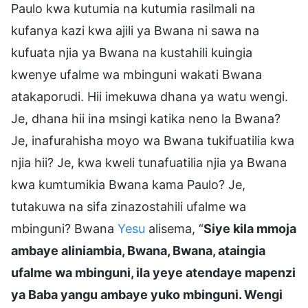
Paulo kwa kutumia na kutumia rasilmali na
kufanya kazi kwa ajili ya Bwana ni sawa na
kufuata njia ya Bwana na kustahili kuingia
kwenye ufalme wa mbinguni wakati Bwana
atakaporudi. Hii imekuwa dhana ya watu wengi.
Je, dhana hii ina msingi katika neno la Bwana?
Je, inafurahisha moyo wa Bwana tukifuatilia kwa
njia hii? Je, kwa kweli tunafuatilia njia ya Bwana
kwa kumtumikia Bwana kama Paulo? Je,
tutakuwa na sifa zinazostahili ufalme wa
mbinguni? Bwana
Yesu
alisema, “
Siye kila mmoja
ambaye aliniambia, Bwana, Bwana, ataingia
ufalme wa mbinguni, ila yeye atendaye mapenzi
ya Baba yangu ambaye yuko mbinguni. Wengi