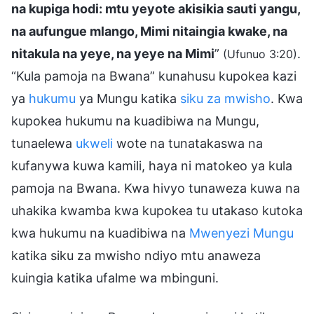
na kupiga hodi: mtu yeyote akisikia sauti yangu,
na aufungue mlango, Mimi nitaingia kwake, na
nitakula na yeye, na yeye na Mimi
”
.
(Ufunuo 3:20)
“Kula pamoja na Bwana” kunahusu kupokea kazi
ya
hukumu
ya Mungu katika
siku za mwisho
. Kwa
kupokea hukumu na kuadibiwa na Mungu,
tunaelewa
ukweli
wote na tunatakaswa na
kufanywa kuwa kamili, haya ni matokeo ya kula
pamoja na Bwana. Kwa hivyo tunaweza kuwa na
uhakika kwamba kwa kupokea tu utakaso kutoka
kwa hukumu na kuadibiwa na
Mwenyezi Mungu
katika siku za mwisho ndiyo mtu anaweza
kuingia katika ufalme wa mbinguni.