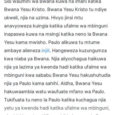
Sisi waumini wa Bwana kuwa na imani katika
Bwana Yesu Kristo. Bwana Yesu Kristo tu ndiye
ukweli, njia na uzima. Hivyo jinsi mtu
anavyoweza kuingia katika ufalme wa mbinguni
inapaswa kuwa na msingi katika neno la Bwana
Yesu kama mwisho. Paulo alikuwa tu mtume
ambaye alieneza
injili
. Hangeweza kuzungumza
kwa niaba ya Bwana. Njia aliyochagua haikuwa
njia ya lazima ya kwenda hadi katika ufalme wa
mbinguni kwa sababu Bwana Yesu hakushuhudia
njia ya Paulo kama sahihi. Aidha, Bwana Yesu
hakuwaambia watu waufuate mfano wa Paulo.
Tukifuata tu neno la Paulo katika kuchagua njia
yetu ya kwenda hadi katika ufalme wa mbinguni,