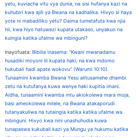
kuingia katika ufalme wa mbinguni. Hii bila shaka
yetu, kuviacha vitu vya dunia, na sisi hufanya kazi na
ni ya hakika. Wale wanaotegemea tu shauku ya
kuhubiri kwa ajili ya Bwana na kadhalika. Hivyo si haya
kuhubiri kwa ajili ya Bwana, kuwatoa ibilisi na
yote ni mabadiliko yetu? Daima tumetafuta kwa njia
hii, kwa hiyo hatuwezi kupata utakaso, unyakuo na
kufanya maajabu kwa jina la Bwana,
kuingia katika ufalme wa mbinguni?
hawazingatii kutenda neno la Bwana. Je, watu
hawa wanaweza kumjua Bwana? Je, wao
Inayofuata:
Bibilia inasema: “Kwani mwanadamu
hufuata mapenzi ya Mungu? Kwa nini Bwana
husadiki moyoni ili kupata haki; na kwa mdomo
hukubali hadi apate wokovu” (Warumi 10:10).
Yesu alisema, “
Sikuwahi kuwajua: tokeni
Tunaamini kwamba Bwana Yesu alitusamehe dhambi
kwangu, ninyi ambao hutenda udhalimu
”
zetu na kutufanya kuwa wenye haki kupitia imani.
? Kifungu hiki kweli kinachochea
(Mathayo 7:23)
Aidha, tunaamini kwamba mtu akiokolewa mara moja,
wazo! Sisi sote tunajua kwamba wakati huo
basi ameokolewa milele, na Bwana atakaporudi
Mafarisayo wa Kiyahudi walisafiri katika kila nchi
tutanyakuliwa na tutaingia katika katika ufalme wa
na bahari kuhubiri Injili, walivumilia dhiki nyingi na
mbinguni. Hivyo kwa nini unashuhudia kuwa
kulipa gharama nyingi. Kwa sura, walionekana
tunapaswa kukubali kazi ya Mungu ya hukumu katika