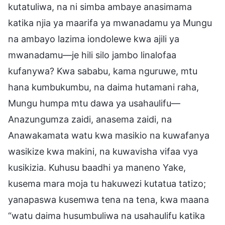
kutatuliwa, na ni simba ambaye anasimama
katika njia ya maarifa ya mwanadamu ya Mungu
na ambayo lazima iondolewe kwa ajili ya
mwanadamu—je hili silo jambo linalofaa
kufanywa? Kwa sababu, kama nguruwe, mtu
hana kumbukumbu, na daima hutamani raha,
Mungu humpa mtu dawa ya usahaulifu—
Anazungumza zaidi, anasema zaidi, na
Anawakamata watu kwa masikio na kuwafanya
wasikize kwa makini, na kuwavisha vifaa vya
kusikizia. Kuhusu baadhi ya maneno Yake,
kusema mara moja tu hakuwezi kutatua tatizo;
yanapaswa kusemwa tena na tena, kwa maana
“watu daima husumbuliwa na usahaulifu katika