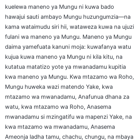
kuelewa maneno ya Mungu ni kuwa bado
hawajui sauti ambayo Mungu huzungumzia—na
kama wataimudu siri hii, wataweza kuwa na ujuzi
fulani wa maneno ya Mungu. Maneno ya Mungu
daima yamefuata kanuni moja: kuwafanya watu
kujua kuwa maneno ya Mungu ni kila kitu, na
kutatua matatizo yote ya mwanadamu kupitia
kwa maneno ya Mungu. Kwa mtazamo wa Roho,
Mungu huweka wazi matendo Yake, kwa
mtazamo wa mwanadamu, Anafunua dhana za
watu, kwa mtazamo wa Roho, Anasema
mwanadamu si mzingatifu wa mapenzi Yake, na
kwa mtazamo wa mwanadamu, Anasema
Ameonja ladha tamu, chachu, chungu, na mbaya