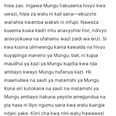
hisia zao. Ingawa Mungu hakusema hivyo kwa
uwazi, hisia za watu ni kali sana—sikuzote
wanahisi kwamba wakati ni mfupi. Naweza
kusema kuwa kadri mtu anavyohisi hivi, ndivyo
anavyokuwa na ufahamu wazi zaidi wa enzi. Si
kwa kuona ulimwengu kama kawaida na hivyo
kuyapinga maneno ya Mungu; bali, ni kujua
maudhui ya kazi ya Mungu kupitia kwa njia
ambayo kwayo Mungu hufanya kazi. Hii
inaamuliwa na sauti ya matamshi ya Mungu.
Kuna siri kutokana na sauti na matamshi ya
Mungu ambayo hakuna yeyote amegundua na
pia hasa ni iliyo ngumu sana kwa watu kuingia
ndani yake. Kiini cha kwa nini watu hawawezi