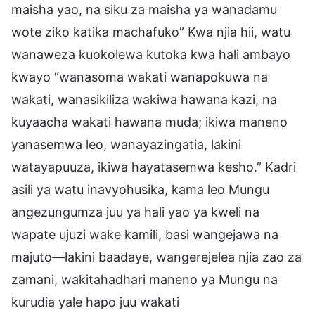
maisha yao, na siku za maisha ya wanadamu
wote ziko katika machafuko” Kwa njia hii, watu
wanaweza kuokolewa kutoka kwa hali ambayo
kwayo “wanasoma wakati wanapokuwa na
wakati, wanasikiliza wakiwa hawana kazi, na
kuyaacha wakati hawana muda; ikiwa maneno
yanasemwa leo, wanayazingatia, lakini
watayapuuza, ikiwa hayatasemwa kesho.” Kadri
asili ya watu inavyohusika, kama leo Mungu
angezungumza juu ya hali yao ya kweli na
wapate ujuzi wake kamili, basi wangejawa na
majuto—lakini baadaye, wangerejelea njia zao za
zamani, wakitahadhari maneno ya Mungu na
kurudia yale hapo juu wakati