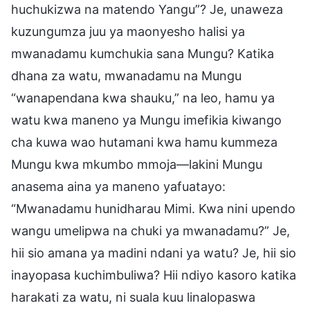
huchukizwa na matendo Yangu”? Je, unaweza
kuzungumza juu ya maonyesho halisi ya
mwanadamu kumchukia sana Mungu? Katika
dhana za watu, mwanadamu na Mungu
“wanapendana kwa shauku,” na leo, hamu ya
watu kwa maneno ya Mungu imefikia kiwango
cha kuwa wao hutamani kwa hamu kummeza
Mungu kwa mkumbo mmoja—lakini Mungu
anasema aina ya maneno yafuatayo:
“Mwanadamu hunidharau Mimi. Kwa nini upendo
wangu umelipwa na chuki ya mwanadamu?” Je,
hii sio amana ya madini ndani ya watu? Je, hii sio
inayopasa kuchimbuliwa? Hii ndiyo kasoro katika
harakati za watu, ni suala kuu linalopaswa