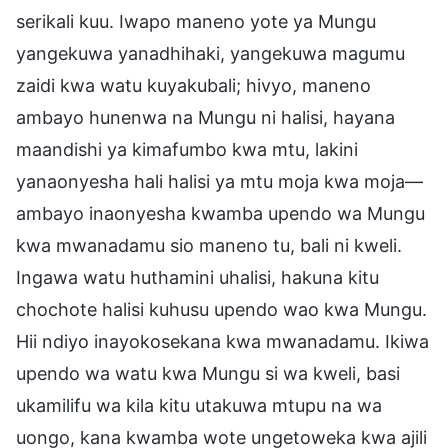
serikali kuu. Iwapo maneno yote ya Mungu
yangekuwa yanadhihaki, yangekuwa magumu
zaidi kwa watu kuyakubali; hivyo, maneno
ambayo hunenwa na Mungu ni halisi, hayana
maandishi ya kimafumbo kwa mtu, lakini
yanaonyesha hali halisi ya mtu moja kwa moja—
ambayo inaonyesha kwamba upendo wa Mungu
kwa mwanadamu sio maneno tu, bali ni kweli.
Ingawa watu huthamini uhalisi, hakuna kitu
chochote halisi kuhusu upendo wao kwa Mungu.
Hii ndiyo inayokosekana kwa mwanadamu. Ikiwa
upendo wa watu kwa Mungu si wa kweli, basi
ukamilifu wa kila kitu utakuwa mtupu na wa
uongo, kana kwamba wote ungetoweka kwa ajili