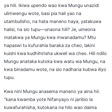
ya hili. Ikiwa upendo wao kwa Mungu unazidi
ulimwengu wote, basi pia hali yao na
utambulisho, na hata maneno haya, yatakuwa
halisi, na sio tupu—unaona hili? Je, umeona
matakwa ya Mungu kwa mwanadamu? Mtu
hapaswi tu kufurahia baraka za cheo, lakini
kuishi kwa kudhihirisha ukweli wa cheo. Hili ndilo
Mungu anataka kutoka kwa watu wa Mungu, na
kwa binadamu wote, na sio nadharia kubwa iliyo
tupu.
Kwa nini Mungu anasema maneno ya aina hii:
“kana kwamba yote Nifanyayo ni jaribio la
kuwafurahisha, kutokana na hilo wao daima