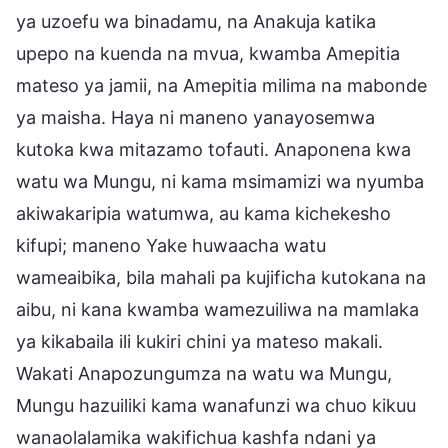
ya uzoefu wa binadamu, na Anakuja katika
upepo na kuenda na mvua, kwamba Amepitia
mateso ya jamii, na Amepitia milima na mabonde
ya maisha. Haya ni maneno yanayosemwa
kutoka kwa mitazamo tofauti. Anaponena kwa
watu wa Mungu, ni kama msimamizi wa nyumba
akiwakaripia watumwa, au kama kichekesho
kifupi; maneno Yake huwaacha watu
wameaibika, bila mahali pa kujificha kutokana na
aibu, ni kana kwamba wamezuiliwa na mamlaka
ya kikabaila ili kukiri chini ya mateso makali.
Wakati Anapozungumza na watu wa Mungu,
Mungu hazuiliki kama wanafunzi wa chuo kikuu
wanaolalamika wakifichua kashfa ndani ya