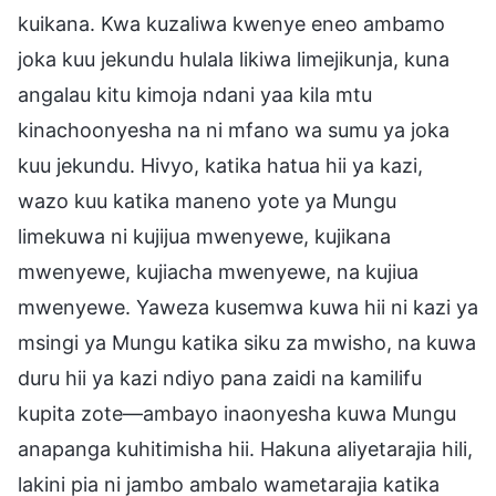
kuikana. Kwa kuzaliwa kwenye eneo ambamo
joka kuu jekundu hulala likiwa limejikunja, kuna
angalau kitu kimoja ndani yaa kila mtu
kinachoonyesha na ni mfano wa sumu ya joka
kuu jekundu. Hivyo, katika hatua hii ya kazi,
wazo kuu katika maneno yote ya Mungu
limekuwa ni kujijua mwenyewe, kujikana
mwenyewe, kujiacha mwenyewe, na kujiua
mwenyewe. Yaweza kusemwa kuwa hii ni kazi ya
msingi ya Mungu katika siku za mwisho, na kuwa
duru hii ya kazi ndiyo pana zaidi na kamilifu
kupita zote—ambayo inaonyesha kuwa Mungu
anapanga kuhitimisha hii. Hakuna aliyetarajia hili,
lakini pia ni jambo ambalo wametarajia katika