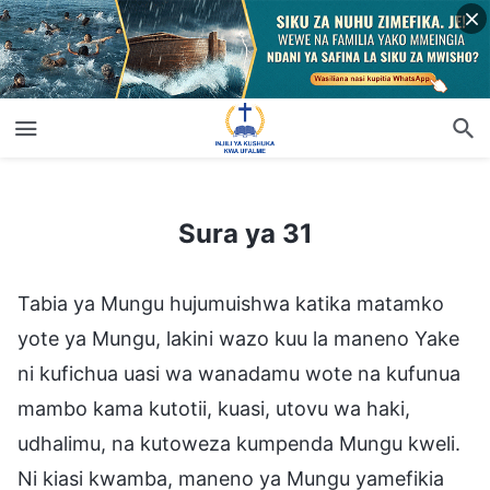
Sura ya 31
Sura ya 31
Tabia ya Mungu hujumuishwa katika matamko
yote ya Mungu, lakini wazo kuu la maneno Yake
ni kufichua uasi wa wanadamu wote na kufunua
mambo kama kutotii, kuasi, utovu wa haki,
udhalimu, na kutoweza kumpenda Mungu kweli.
Ni kiasi kwamba, maneno ya Mungu yamefikia