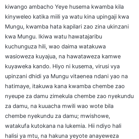
kiwango ambacho Yeye husema kwamba kila
kinyweleo katika miili ya watu kina upingaji kwa
Mungu, kwamba hata kapilari zao zina ukinzani
kwa Mungu. Ikiwa watu hawatajaribu
kuchunguza hili, wao daima watakuwa
wasioweza kuyajua, na hawataweza kamwe
kuyaweka kando. Hiyo ni kusema, virusi vya
upinzani dhidi ya Mungu vitaenea ndani yao na
hatimaye, itakuwa kana kwamba chembe zao
nyeupe za damu zimekula chembe zao nyekundu
za damu, na kuuacha mwili wao wote bila
chembe nyekundu za damu; mwishowe,
watakufa kutokana na lukemia. Hii ndiyo hali
halisi ya mtu, na hakuna yeyote anayeweza