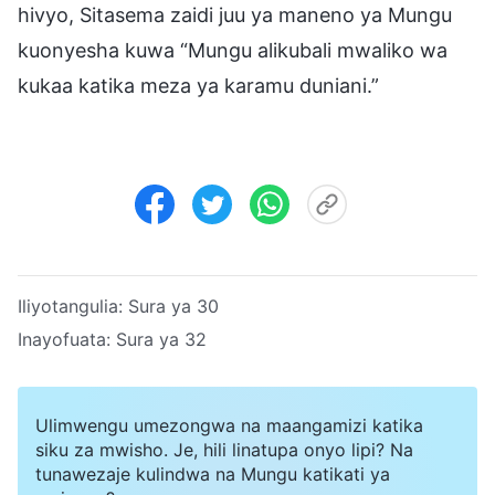
hivyo, Sitasema zaidi juu ya maneno ya Mungu
kuonyesha kuwa “Mungu alikubali mwaliko wa
kukaa katika meza ya karamu duniani.”
Iliyotangulia:
Sura ya 30
Inayofuata:
Sura ya 32
Ulimwengu umezongwa na maangamizi katika
siku za mwisho. Je, hili linatupa onyo lipi? Na
tunawezaje kulindwa na Mungu katikati ya