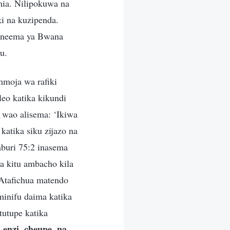
umia. Nilipokuwa na
i na kuzipenda.
i neema ya Bwana
u.
mmoja wa rafiki
leo katika kikundi
 wao alisema: ‘Ikiwa
atika siku zijazo na
buri 75:2 inasema
a kitu ambacho kila
Atafichua matendo
inifu daima katika
utupe katika
 enzi, cheupe, na