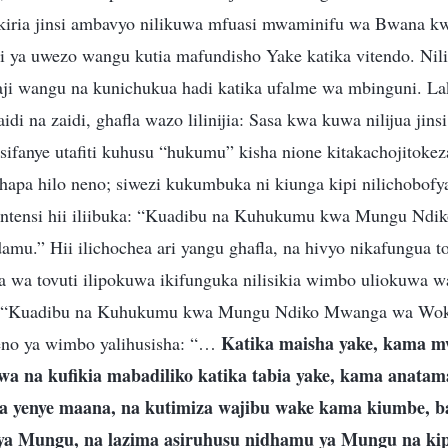
ikiria jinsi ambavyo nilikuwa mfuasi mwaminifu wa Bwana kw
dri ya uwezo wangu kutia mafundisho Yake katika vitendo. Ni
i wangu na kunichukua hadi katika ufalme wa mbinguni. Lak
di na zaidi, ghafla wazo lilinijia: Sasa kwa kuwa nilijua jins
sifanye utafiti kuhusu “hukumu” kisha nione kitakachojitokez
chapa hilo neno; siwezi kukumbuka ni kiunga kipi nilichobofy
ntensi hii iliibuka: “Kuadibu na Kuhukumu kwa Mungu Nd
.” Hii ilichochea ari yangu ghafla, na hivyo nikafungua tov
sa wa tovuti ilipokuwa ikifunguka nilisikia wimbo uliokuwa w
 “Kuadibu na Kuhukumu kwa Mungu Ndiko Mwanga wa Wo
Katika maisha yake, kama
o ya wimbo yalihusisha: “…
a na kufikia mabadiliko katika tabia yake, kama anatam
a yenye maana, na kutimiza wajibu wake kama kiumbe, ba
a Mungu, na lazima asiruhusu nidhamu ya Mungu na ki