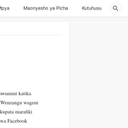
Mpya
Maonyesho ya Picha
Kutuhusu
 mwumini katika
i. Wenzangu wageni
kupata marafiki
 wa Facebook