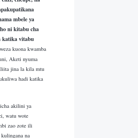
hapakupatikana
mama mbele ya
ho ni kitabu cha
katika vitabu
aweza kuona kwamba
uni, Aketi nyuma
ta jina la kila mtu
kuliwa hadi katika
cha akilini ya
i, watu wote
i zao zote ili
kulingana na