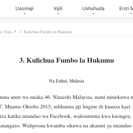
Usomaji
Injili
Ushuhuda
Enzi 
gu Tena
3. Kufichua Fumbo la Hukumu
3. Kufichua Fumbo la Hukumu
Na Enhui, Malasia
; nina umri wa miaka 46. Ninaishi Malaysia, nami nimekuwa
 Mnamo Oktoba 2015, nilihamia jiji lingine ili kuanza kaz
za katika mtandao wa Facebook, walioutumia kwa kuongea, 
matangazo. Walipoona kwamba sikuwa na akaunti ya mtandao