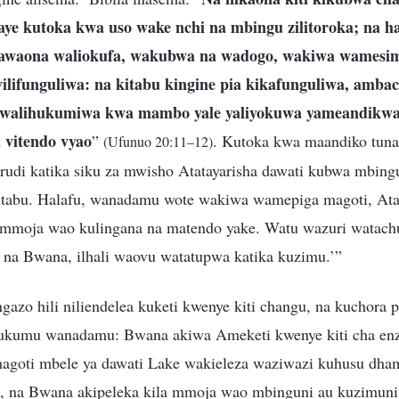
baye kutoka kwa uso wake nchi na mbingu zilitoroka; na 
kawaona waliokufa, wakubwa na wadogo, wakiwa wamesi
ilifunguliwa: na kitabu kingine pia kikafunguliwa, ambac
a walihukumiwa kwa mambo yale yaliyokuwa yameandikwa 
 vitendo vyao
”
. Kutoka kwa maandiko tun
(Ufunuo 20:11–12)
udi katika siku za mwisho Atatayarisha dawati kubwa mbing
itabu. Halafu, wanadamu wote wakiwa wamepiga magoti, Atalii
mmoja wao kulingana na matendo yake. Watu wazuri watachu
na Bwana, ilhali waovu watatupwa katika kuzimu.’”
azo hili niliendelea kuketi kwenye kiti changu, na kuchora pi
kumu wanadamu: Bwana akiwa Ameketi kwenye kiti cha enz
oti mbele ya dawati Lake wakieleza waziwazi kuhusu dhamb
 na Bwana akipeleka kila mmoja wao mbinguni au kuzimuni 