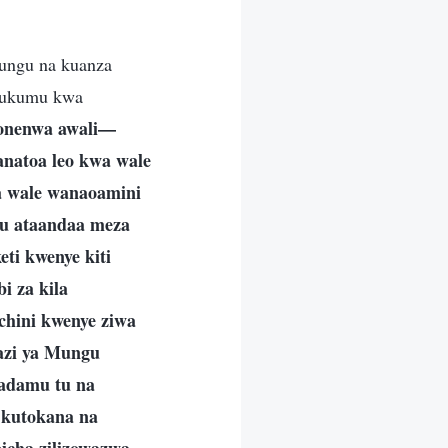
Mungu na kuanza
 Hukumu kwa
yonenwa awali—
atoa leo kwa wale
na wale wanaoamini
gu ataandaa meza
ti kwenye kiti
i za kila
hini kwenye ziwa
kazi ya Mungu
adamu tu na
kutokana na