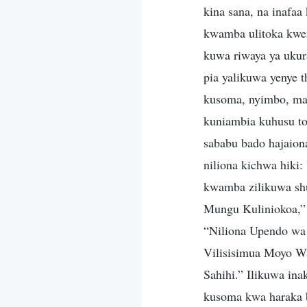
kina sana, na inafaa
kwamba ulitoka kwen
kuwa riwaya ya uku
pia yalikuwa yenye 
kusoma, nyimbo, ma
kuniambia kuhusu tov
sababu bado hajaiona
niliona kichwa hiki
kwamba zilikuwa s
Mungu Kuliniokoa,
“Niliona Upendo w
Vilisisimua Moyo 
Sahihi.” Ilikuwa in
kusoma kwa haraka 