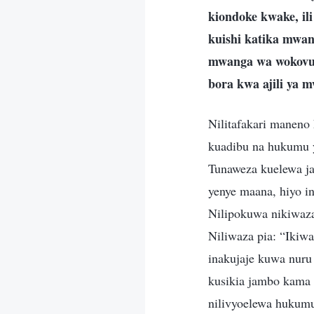
kiondoke kwake, il
kuishi katika mw
mwanga wa wokovu 
bora kwa ajili ya
Nilitafakari maneno
kuadibu na hukumu 
Tunaweza kuelewa ja
yenye maana, hiyo 
Nilipokuwa nikiwaz
Niliwaza pia: “Ik
inakujaje kuwa nur
kusikia jambo kama 
nilivyoelewa hukumu