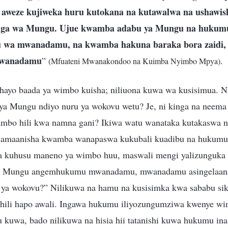
i aweze kujiweka huru kutokana na kutawalwa na ushawis
anga wa Mungu. Ujue kwamba adabu ya Mungu na hukumu
wa mwanadamu, na kwamba hakuna baraka bora zaidi, n
 mwanadamu
”
.
(Mfuateni Mwanakondoo na Kuimba Nyimbo Mpya)
 hayo baada ya wimbo kuisha; niliuona kuwa wa kusisimua. Ni
ya Mungu ndiyo nuru ya wokovu wetu? Je, ni kinga na neem
mbo hili kwa namna gani? Ikiwa watu wanataka kutakaswa n
inamaanisha kwamba wanapaswa kukubali kuadibu na hukum
a kuhusu maneno ya wimbo huu, maswali mengi yalizunguka 
iwa Mungu angemhukumu mwanadamu, mwanadamu asingelaa
u ya wokovu?” Nilikuwa na hamu na kusisimka kwa sababu s
hili hapo awali. Ingawa hukumu iliyozungumziwa kwenye wi
 kuwa, bado nilikuwa na hisia hii tatanishi kuwa hukumu i