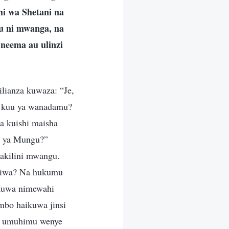
hi wa Shetani na
 ni mwanga, na
eema au ulinzi
lianza kuwaza: “Je,
a kuu ya wanadamu?
a kuishi maisha
u ya Mungu?”
akilini mwangu.
niwa? Na hukumu
ikuwa nimewahi
mbo haikuwa jinsi
na umuhimu wenye