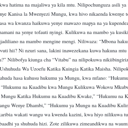
 kwa hatima na majaliwa ya kila mtu. Nilipochunguza asili y
ye Kanisa la Mwenyezi Mungu, kwa hivo nikaenda kwenye to
rasa wa kwanza haikuwa yenye mawazo mapya na ya kupendeza
thamani na yenye tofauti nyingi. Kulikuwa na mambo ya kusik
jadiliano na mambo mengine mengi. Niliwaza: “Mbona hakun
uti hii? Ni nzuri sana, lakini inawezekana kuwa hakuna mtu 
?” Nilibofya kiunga cha “Vitabu” na nilipokuwa nikiibingiri
: Ushuhuda Wa Uzoefu Katika Kuingia Katika Maisha. Nilipok
huhuda hasa kuhusu hukumu ya Mungu, kwa mfano: “Hukumu
” “Hukumu na Kuadibu kwa Mungu Kulikuwa Wokovu Mkub
a Mungu Katika Hukumu na Kuadibu Kwake,” “Hukumu na 
Wangu Wenye Dhambi,” “Hukumu ya Mungu na Kuadibu Kulin
akaribia wakati wangu wa kwenda kazini, kwa hiyo nilikuwa t
baadhi ya shuhuda hizi. Zote zilikuwa zimeandikwa na waum