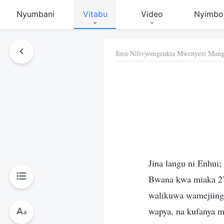
Nyumbani
Vitabu
Video
Nyimbo
Jinsi Nilivyomgeukia Mwenyezi Mun
 Hiki
Jina langu ni Enhui
Bwana kwa miaka 27.
walikuwa wamejiingi
wapya, na kufanya 