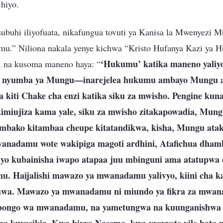
hiyo.
buhi iliyofuata, nikafungua tovuti ya Kanisa la Mwenyezi 
mu.” Niliona nakala yenye kichwa “Kristo Hufanya Kazi ya
‘Hukumu’ katika maneno yali
a, na kusoma maneno haya: “
a nyumba ya Mungu—inarejelea hukumu ambayo Mungu an
 kiti Chake cha enzi katika siku za mwisho. Pengine ku
imiujiza kama yale, siku za mwisho zitakapowadia, Mun
bako kitambaa cheupe kitatandikwa, kisha, Mungu atake
wanadamu wote wakipiga magoti ardhini, Atafichua dhamb
o kubainisha iwapo atapaa juu mbinguni ama atatupwa c
u. Haijalishi mawazo ya mwanadamu yalivyo, kiini cha 
shwa. Mawazo ya mwanadamu ni miundo ya fikra za mwan
ubongo wa mwanadamu, na yametungwa na kuunganishwa 