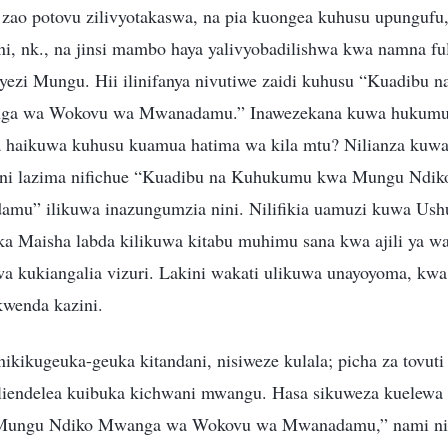
ia zao potovu zilivyotakaswa, na pia kuongea kuhusu upungufu
ani, nk., na jinsi mambo haya yalivyobadilishwa kwa namna fu
ezi Mungu. Hii ilinifanya nivutiwe zaidi kuhusu “Kuadibu
a wa Wokovu wa Mwanadamu.” Inawezekana kuwa hukumu
haikuwa kuhusu kuamua hatima wa kila mtu? Nilianza kuwa 
wa ni lazima nifichue “Kuadibu na Kuhukumu kwa Mungu Nd
u” ilikuwa inazungumzia nini. Nilifikia uamuzi kuwa Us
ka Maisha labda kilikuwa kitabu muhimu sana kwa ajili ya wa
 kukiangalia vizuri. Lakini wakati ulikuwa unayoyoma, kwa 
wenda kazini.
ikikugeuka-geuka kitandani, nisiweze kulala; picha za tovuti
iendelea kuibuka kichwani mwangu. Hasa sikuweza kuelewa 
ungu Ndiko Mwanga wa Wokovu wa Mwanadamu,” nami nili