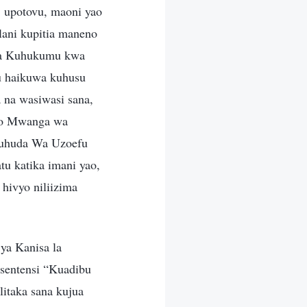
, upotovu, maoni yao
lani kupitia maneno
 na Kuhukumu kwa
 haikuwa kuhusu
na wasiwasi sana,
iko Mwanga wa
huhuda Wa Uzoefu
tu katika imani yao,
hivyo niliizima
 ya Kanisa la
sentensi “Kuadibu
taka sana kujua