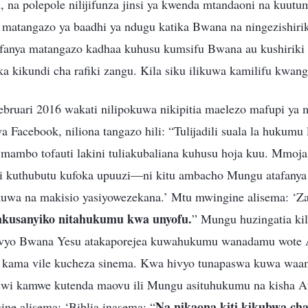
, na polepole nilijifunza jinsi ya kwenda mtandaoni na kuut
 matangazo ya baadhi ya ndugu katika Bwana na ningezishirik
efanya matangazo kadhaa kuhusu kumsifu Bwana au kushirik
a kikundi cha rafiki zangu. Kila siku ilikuwa kamilifu kwang
ruari 2016 wakati nilipokuwa nikipitia maelezo mafupi ya 
Facebook, niliona tangazo hili: “Tulijadili suala la hukumu 
a mambo tofauti lakini tuliakubaliana kuhusu hoja kuu. Mmoja
zi kuthubutu kufoka upuuzi—ni kitu ambacho Mungu atafanya k
kuwa na makisio yasiyowezekana.’ Mtu mwingine alisema: ‘Za
kusanyiko nitahukumu kwa unyofu.
” Mungu huzingatia kil
ivyo Bwana Yesu atakaporejea kuwahukumu wanadamu wote 
 kama vile kucheza sinema. Kwa hivyo tunapaswa kuwa waam
aswi kamwe kutenda maovu ili Mungu asituhukumu na kisha At
Na nikaona kiti kikubwa cha
ne alisema: ‘Biblia inasema: “