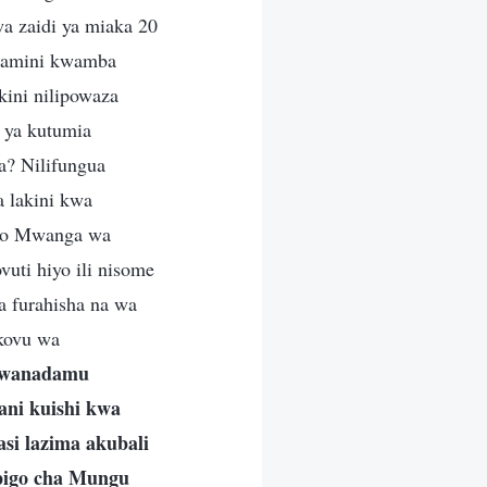
a zaidi ya miaka 20
liamini kwamba
ini nilipowaza
i ya kutumia
a? Nilifungua
a lakini kwa
iko Mwanga wa
uti hiyo ili nisome
a furahisha na wa
kovu wa
 mwanadamu
ani kuishi kwa
si lazima akubali
pigo cha Mungu