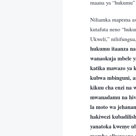
maana ya “hukumu” 
Niliamka mapema asu
kutafuta neno “huku
Ukweli,” niliifungu
hukumu itaanza n
wanaokuja mbele ya
katika mawazo ya k
kubwa mbinguni, am
kikuu cha enzi na 
mwanadamu na hivy
la moto wa jehanam
hakiwezi kubadili
yanatoka kwenye 