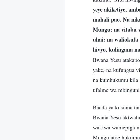
yeye akiketiye, am
mahali pao. Na ni
Mungu; na vitabu v
uhai: na waliokuf
hivyo, kulingana na
Bwana Yesu atakapor
yake, na kufungua v
na kumhukumu kila 
ufalme wa mbinguni 
Baada ya kusoma tang
Bwana Yesu akiwahu
wakiwa wamepiga mag
Mungu atoe hukumu,