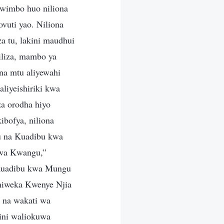
a wimbo huo niliona
vuti yao. Niliona
 tu, lakini maudhui
iliza, mambo ya
a mtu aliyewahi
aliyeishiriki kwa
za orodha hiyo
ibofya, niliona
 na Kuadibu kwa
wa Kwangu,”
Kuadibu kwa Mungu
iweka Kwenye Njia
u na wakati wa
ini waliokuwa