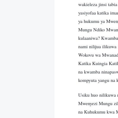
wakieleza jinsi tab
yasiyofaa katika im
ya hukumu ya Mweny
Mungu Ndiko Mwang
kulaaniwa? Kwamba 
nami nilijua iliku
Wokovu wa Mwanadam
Katika Kuingia Kati
na kwamba ninapaswa
kompyuta yangu na k
Usiku huo nilikuwa n
Mwenyezi Mungu zil
na Kuhukumu kwa M