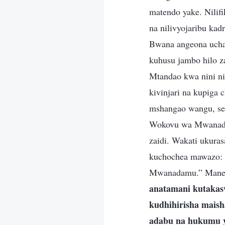
matendo yake. Nilif
na nilivyojaribu ka
Bwana angeona uchaj
kuhusu jambo hilo zai
Mtandao kwa nini ni
kivinjari na kupiga 
mshangao wangu, se
Wokovu wa Mwanadamu
zaidi. Wakati ukura
kuchochea mawazo:
Mwanadamu.” Manen
anatamani kutakasw
kudhihirisha maish
adabu na hukumu y