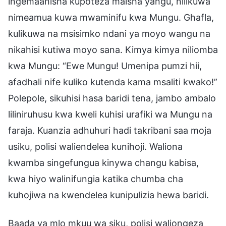
ingemaanisha kupoteza maisha yangu, nilikuwa
nimeamua kuwa mwaminifu kwa Mungu. Ghafla,
kulikuwa na msisimko ndani ya moyo wangu na
nikahisi kutiwa moyo sana. Kimya kimya niliomba
kwa Mungu: “Ewe Mungu! Umenipa pumzi hii,
afadhali nife kuliko kutenda kama msaliti kwako!”
Polepole, sikuhisi hasa baridi tena, jambo ambalo
liliniruhusu kwa kweli kuhisi urafiki wa Mungu na
faraja. Kuanzia adhuhuri hadi takribani saa moja
usiku, polisi waliendelea kunihoji. Waliona
kwamba singefungua kinywa changu kabisa,
kwa hiyo walinifungia katika chumba cha
kuhojiwa na kwendelea kunipulizia hewa baridi.
Baada ya mlo mkuu wa siku, polisi waliongeza