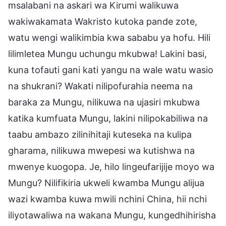
msalabani na askari wa Kirumi walikuwa
wakiwakamata Wakristo kutoka pande zote,
watu wengi walikimbia kwa sababu ya hofu. Hili
lilimletea Mungu uchungu mkubwa! Lakini basi,
kuna tofauti gani kati yangu na wale watu wasio
na shukrani? Wakati nilipofurahia neema na
baraka za Mungu, nilikuwa na ujasiri mkubwa
katika kumfuata Mungu, lakini nilipokabiliwa na
taabu ambazo zilinihitaji kuteseka na kulipa
gharama, nilikuwa mwepesi wa kutishwa na
mwenye kuogopa. Je, hilo lingeufarijije moyo wa
Mungu? Nilifikiria ukweli kwamba Mungu alijua
wazi kwamba kuwa mwili nchini China, hii nchi
iliyotawaliwa na wakana Mungu, kungedhihirisha