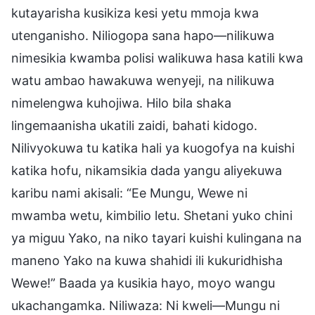
kutayarisha kusikiza kesi yetu mmoja kwa
utenganisho. Niliogopa sana hapo—nilikuwa
nimesikia kwamba polisi walikuwa hasa katili kwa
watu ambao hawakuwa wenyeji, na nilikuwa
nimelengwa kuhojiwa. Hilo bila shaka
lingemaanisha ukatili zaidi, bahati kidogo.
Nilivyokuwa tu katika hali ya kuogofya na kuishi
katika hofu, nikamsikia dada yangu aliyekuwa
karibu nami akisali: “Ee Mungu, Wewe ni
mwamba wetu, kimbilio letu. Shetani yuko chini
ya miguu Yako, na niko tayari kuishi kulingana na
maneno Yako na kuwa shahidi ili kukuridhisha
Wewe!” Baada ya kusikia hayo, moyo wangu
ukachangamka. Niliwaza: Ni kweli—Mungu ni