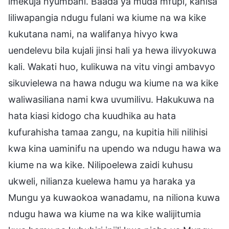
imekuja nyumbani. Baada ya muda mfupi, kanisa
liliwapangia ndugu fulani wa kiume na wa kike
kukutana nami, na walifanya hivyo kwa
uendelevu bila kujali jinsi hali ya hewa ilivyokuwa
kali. Wakati huo, kulikuwa na vitu vingi ambavyo
sikuvielewa na hawa ndugu wa kiume na wa kike
waliwasiliana nami kwa uvumilivu. Hakukuwa na
hata kiasi kidogo cha kuudhika au hata
kufurahisha tamaa zangu, na kupitia hili nilihisi
kwa kina uaminifu na upendo wa ndugu hawa wa
kiume na wa kike. Nilipoelewa zaidi kuhusu
ukweli, nilianza kuelewa hamu ya haraka ya
Mungu ya kuwaokoa wanadamu, na niliona kuwa
ndugu hawa wa kiume na wa kike walijitumia