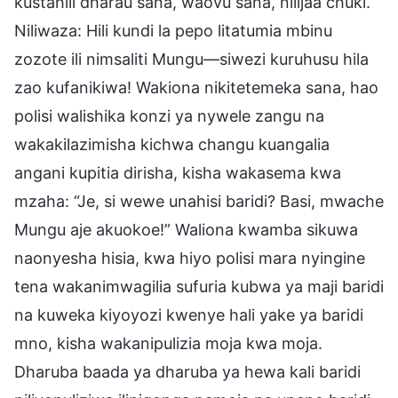
kustahili dharau sana, waovu sana, nilijaa chuki.
Niliwaza: Hili kundi la pepo litatumia mbinu
zozote ili nimsaliti Mungu—siwezi kuruhusu hila
zao kufanikiwa! Wakiona nikitetemeka sana, hao
polisi walishika konzi ya nywele zangu na
wakakilazimisha kichwa changu kuangalia
angani kupitia dirisha, kisha wakasema kwa
mzaha: “Je, si wewe unahisi baridi? Basi, mwache
Mungu aje akuokoe!” Waliona kwamba sikuwa
naonyesha hisia, kwa hiyo polisi mara nyingine
tena wakanimwagilia sufuria kubwa ya maji baridi
na kuweka kiyoyozi kwenye hali yake ya baridi
mno, kisha wakanipulizia moja kwa moja.
Dharuba baada ya dharuba ya hewa kali baridi