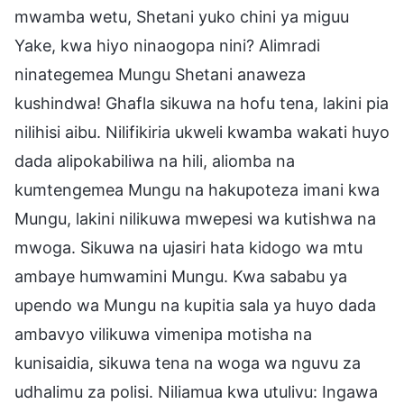
mwamba wetu, Shetani yuko chini ya miguu
Yake, kwa hiyo ninaogopa nini? Alimradi
ninategemea Mungu Shetani anaweza
kushindwa! Ghafla sikuwa na hofu tena, lakini pia
nilihisi aibu. Nilifikiria ukweli kwamba wakati huyo
dada alipokabiliwa na hili, aliomba na
kumtengemea Mungu na hakupoteza imani kwa
Mungu, lakini nilikuwa mwepesi wa kutishwa na
mwoga. Sikuwa na ujasiri hata kidogo wa mtu
ambaye humwamini Mungu. Kwa sababu ya
upendo wa Mungu na kupitia sala ya huyo dada
ambavyo vilikuwa vimenipa motisha na
kunisaidia, sikuwa tena na woga wa nguvu za
udhalimu za polisi. Niliamua kwa utulivu: Ingawa