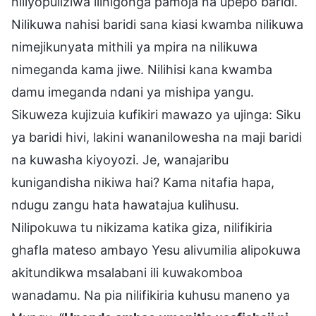
niliyopuliziwa ilinigonga pamoja na upepo baridi.
Nilikuwa nahisi baridi sana kiasi kwamba nilikuwa
nimejikunyata mithili ya mpira na nilikuwa
nimeganda kama jiwe. Nilihisi kana kwamba
damu imeganda ndani ya mishipa yangu.
Sikuweza kujizuia kufikiri mawazo ya ujinga: Siku
ya baridi hivi, lakini wananilowesha na maji baridi
na kuwasha kiyoyozi. Je, wanajaribu
kunigandisha nikiwa hai? Kama nitafia hapa,
ndugu zangu hata hawatajua kulihusu.
Nilipokuwa tu nikizama katika giza, nilifikiria
ghafla mateso ambayo Yesu alivumilia alipokuwa
akitundikwa msalabani ili kuwakomboa
wanadamu. Na pia nilifikiria kuhusu maneno ya