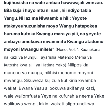
kujihusisha na wale ambao hawawajali wenzao.
Bila kujali huyo mtu ni nani, hii ndiyo tabia
Yangu. Ni lazima Niwaambie hili: Yeyote
atakayeuhuzunisha moyo Wangu hatapokea
huruma kutoka Kwangu mara ya pili, na yeyote
ambaye amekuwa mwaminifu Kwangu atadumu
moyoni Mwangu milele
”
(Neno, Vol. 1. Kuonekana
na Kazi ya Mungu. Tayarisha Matendo Mema ya
Niliposikia
Kutosha kwa ajili ya Hatima Yako)
maneno ya mungu, nilihisi mchomo moyoni
mwangu. Sikuweza kujizuia kufikiria kwamba
wakati Bwana Yesu alipokuwa akifanya kazi,
wale waliomfuata Yeye na kufurahia neema Yake
walikuwa wengi, lakini wakati alipotundikwa