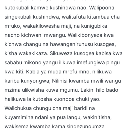
kutokubali kamwe kushindwa nao. Walipoona
singekubali kushindwa, walitafuta kitambaa cha
mfuko, wakakilowesha maji, na kunigubika
nacho kichwani mwangu. Walikibonyeza kwa
kichwa changu na hawangeniruhusu kusogea,
kisha wakakikaza. Sikuweza kusogea kabisa kwa
sababu mikono yangu ilikuwa imefungiwa pingu
kwa kiti. Kabla ya muda mrefu mno, nilikuwa
karibu kunyongwa; Nilihisi kwamba mwili wangu
mzima ulikwisha kuwa mgumu. Lakini hilo bado
halikuwa la kutosha kuondoa chuki yao.
Walichukua chungu cha maji baridi na
kuyamimina ndani ya pua langu, wakinitisha,
wakisema kwamba kama singezungumza,