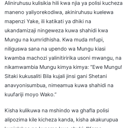
Aliniruhusu kulisikia hili kwa njia ya polisi kucheza
maneno yaliyorekodiwa, akiniruhusu kuelewa
mapenzi Yake, ili katikati ya dhiki na
ukandamizaji ningeweza kuwa shahidi kwa
Mungu na kumridhisha. Kwa muda mfupi,
niliguswa sana na upendo wa Mungu kiasi
kwamba machozi yalinitiririka usoni mwangu, na
nikamwambia Mungu kimya kimya: “Ewe Mungu!
Sitaki kukusaliti Bila kujali jinsi gani Shetani
anavyonisumbua, nimeamua kuwa shahidi na
kuufariji moyo Wako.”
Kisha kulikuwa na mshindo wa ghafla polisi
alipozima kile kicheza kanda, kisha akakurupua