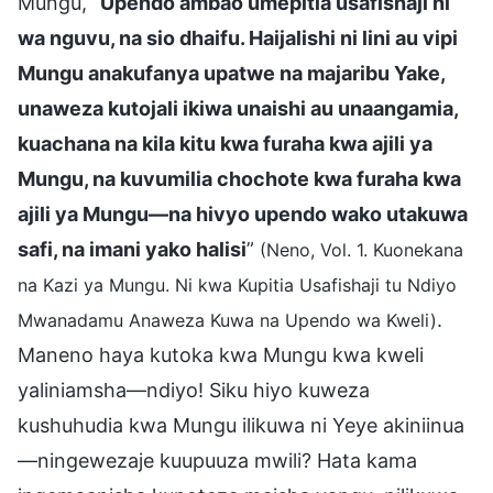
Mungu, “
Upendo ambao umepitia usafishaji ni
wa nguvu, na sio dhaifu. Haijalishi ni lini au vipi
Mungu anakufanya upatwe na majaribu Yake,
unaweza kutojali ikiwa unaishi au unaangamia,
kuachana na kila kitu kwa furaha kwa ajili ya
Mungu, na kuvumilia chochote kwa furaha kwa
ajili ya Mungu—na hivyo upendo wako utakuwa
safi, na imani yako halisi
”
(Neno, Vol. 1. Kuonekana
na Kazi ya Mungu. Ni kwa Kupitia Usafishaji tu Ndiyo
.
Mwanadamu Anaweza Kuwa na Upendo wa Kweli)
Maneno haya kutoka kwa Mungu kwa kweli
yaliniamsha—ndiyo! Siku hiyo kuweza
kushuhudia kwa Mungu ilikuwa ni Yeye akiniinua
—ningewezaje kuupuuza mwili? Hata kama