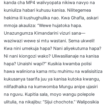
kanda cha MP4 walivyopata nikiwa navyo na
kuniuliza habari kuhusu kanisa. Nilitegemea
hekima ili kushughulika nao. Kwa Ghafla, askari
mmoja akauliza: “Wewe hujatoka hapa.
Unazungumza Kimandarini vizuri sana—
waziwazi wewe si mtu wastani. Sema ukweli!
Kwa nini umekuja hapa? Nani aliyekutuma hapa?
Ni nani kiongozi wako? Uliwasilianaje na kanisa
hapa? Unaishi wapi?” Kusikia kwamba polisi
hawa waliniona kama mtu muhimu na walisisitiza
kukusanya taarifa juu ya kanisa kutoka kwangu,
nilifadhaika na kumwomba Mungu anipe ujasiri
na nguvu. Kupitia sala, moyo wangu polepole
ulitulia, na nikajibu: “Sijui chochote.” Waliposikia