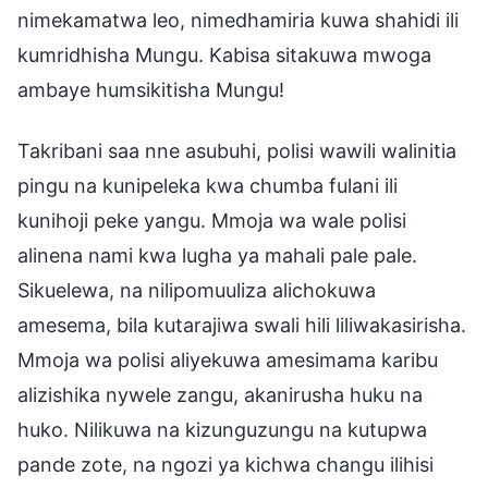
nimekamatwa leo, nimedhamiria kuwa shahidi ili
kumridhisha Mungu. Kabisa sitakuwa mwoga
ambaye humsikitisha Mungu!
Takribani saa nne asubuhi, polisi wawili walinitia
pingu na kunipeleka kwa chumba fulani ili
kunihoji peke yangu. Mmoja wa wale polisi
alinena nami kwa lugha ya mahali pale pale.
Sikuelewa, na nilipomuuliza alichokuwa
amesema, bila kutarajiwa swali hili liliwakasirisha.
Mmoja wa polisi aliyekuwa amesimama karibu
alizishika nywele zangu, akanirusha huku na
huko. Nilikuwa na kizunguzungu na kutupwa
pande zote, na ngozi ya kichwa changu ilihisi