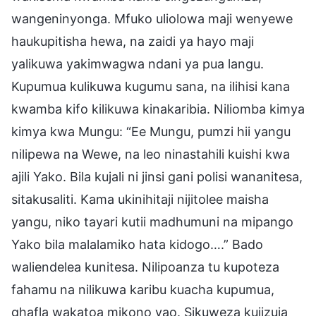
wangeninyonga. Mfuko uliolowa maji wenyewe
haukupitisha hewa, na zaidi ya hayo maji
yalikuwa yakimwagwa ndani ya pua langu.
Kupumua kulikuwa kugumu sana, na ilihisi kana
kwamba kifo kilikuwa kinakaribia. Niliomba kimya
kimya kwa Mungu: “Ee Mungu, pumzi hii yangu
nilipewa na Wewe, na leo ninastahili kuishi kwa
ajili Yako. Bila kujali ni jinsi gani polisi wananitesa,
sitakusaliti. Kama ukinihitaji nijitolee maisha
yangu, niko tayari kutii madhumuni na mipango
Yako bila malalamiko hata kidogo….” Bado
waliendelea kunitesa. Nilipoanza tu kupoteza
fahamu na nilikuwa karibu kuacha kupumua,
ghafla wakatoa mikono yao. Sikuweza kujizuia