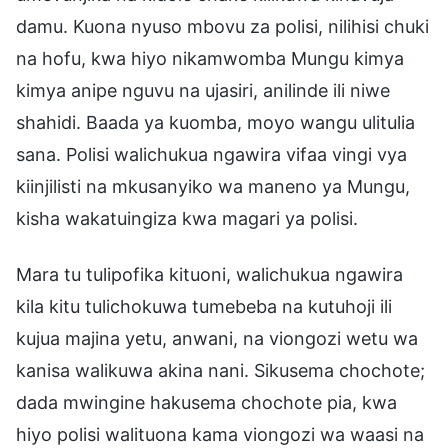
damu. Kuona nyuso mbovu za polisi, nilihisi chuki
na hofu, kwa hiyo nikamwomba Mungu kimya
kimya anipe nguvu na ujasiri, anilinde ili niwe
shahidi. Baada ya kuomba, moyo wangu ulitulia
sana. Polisi walichukua ngawira vifaa vingi vya
kiinjilisti na mkusanyiko wa maneno ya Mungu,
kisha wakatuingiza kwa magari ya polisi.
Mara tu tulipofika kituoni, walichukua ngawira
kila kitu tulichokuwa tumebeba na kutuhoji ili
kujua majina yetu, anwani, na viongozi wetu wa
kanisa walikuwa akina nani. Sikusema chochote;
dada mwingine hakusema chochote pia, kwa
hiyo polisi walituona kama viongozi wa waasi na