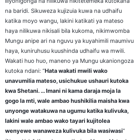
iliyonigonga na nilikuwa nikitetemeka kutokana
na baridi. Sikuweza kujizuia kuwa na udhaifu
katika moyo wangu, lakini katikati ya mateso
haya nilikuwa nikisali bila kukoma, nikimwomba
Mungu anipe ari na nguvu ya kuyahimili maumivu
haya, kuniruhusu kuushinda udhaifu wa mwili.
Wakati huo huo, maneno ya Mungu ukaniongoza
kutoka ndani: “
Hata wakati mwili wako
unavumilia mateso, usichukue ushauri kutoka
kwa Shetani. … Imani ni kama daraja moja la
gogo la mti, wale ambao hushikilia maisha kwa
unyonge watakuwa na ugumu katika kulivuka,
lakini wale ambao wako tayari kujitolea
wenyewe wanaweza kulivuka bila wasiwasi
”