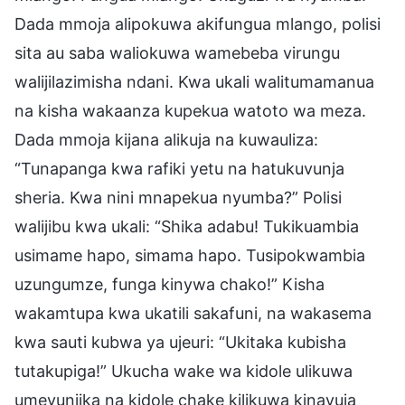
Dada mmoja alipokuwa akifungua mlango, polisi
sita au saba waliokuwa wamebeba virungu
walijilazimisha ndani. Kwa ukali walitumamanua
na kisha wakaanza kupekua watoto wa meza.
Dada mmoja kijana alikuja na kuwauliza:
“Tunapanga kwa rafiki yetu na hatukuvunja
sheria. Kwa nini mnapekua nyumba?” Polisi
walijibu kwa ukali: “Shika adabu! Tukikuambia
usimame hapo, simama hapo. Tusipokwambia
uzungumze, funga kinywa chako!” Kisha
wakamtupa kwa ukatili sakafuni, na wakasema
kwa sauti kubwa ya ujeuri: “Ukitaka kubisha
tutakupiga!” Ukucha wake wa kidole ulikuwa
umevunjika na kidole chake kilikuwa kinavuja