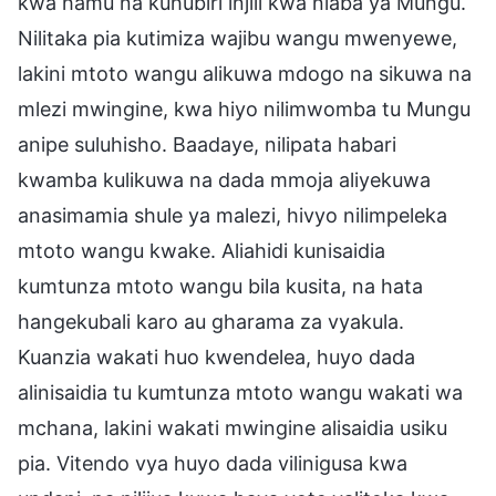
kwa hamu na kuhubiri injili kwa niaba ya Mungu.
Nilitaka pia kutimiza wajibu wangu mwenyewe,
lakini mtoto wangu alikuwa mdogo na sikuwa na
mlezi mwingine, kwa hiyo nilimwomba tu Mungu
anipe suluhisho. Baadaye, nilipata habari
kwamba kulikuwa na dada mmoja aliyekuwa
anasimamia shule ya malezi, hivyo nilimpeleka
mtoto wangu kwake. Aliahidi kunisaidia
kumtunza mtoto wangu bila kusita, na hata
hangekubali karo au gharama za vyakula.
Kuanzia wakati huo kwendelea, huyo dada
alinisaidia tu kumtunza mtoto wangu wakati wa
mchana, lakini wakati mwingine alisaidia usiku
pia. Vitendo vya huyo dada vilinigusa kwa