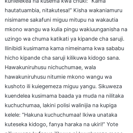
kunielekea na kusema kwa chuki: “Kama
hautatuambia, nitakutesa!” Kisha wakaniamuru
nisimame sakafuni miguu mitupu na wakautia
mkono wangu wa kulia pingu wakiuunganisha na
uzingo wa chuma katikati ya kipande cha saruji.
Ilinibidi kusimama kama nimeinama kwa sababu
hicho kipande cha saruji kilikuwa kidogo sana.
Hawakuniruhusu nichuchumae, wala
hawakuniruhusu nitumie mkono wangu wa
kushoto ili kuiegemeza miguu yangu. Sikuweza
kuendelea kusimama baada ya muda na nilitaka
kuchuchumaa, lakini polisi walinijia na kupiga
kelele: “Hakuna kuchuchumaa! Ikiwa unataka
kuteseka kidogo, fanya haraka na ukiri!” Yote