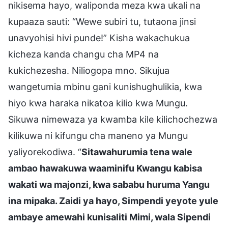
nikisema hayo, waliponda meza kwa ukali na
kupaaza sauti: “Wewe subiri tu, tutaona jinsi
unavyohisi hivi punde!” Kisha wakachukua
kicheza kanda changu cha MP4 na
kukichezesha. Niliogopa mno. Sikujua
wangetumia mbinu gani kunishughulikia, kwa
hiyo kwa haraka nikatoa kilio kwa Mungu.
Sikuwa nimewaza ya kwamba kile kilichochezwa
kilikuwa ni kifungu cha maneno ya Mungu
yaliyorekodiwa. “
Sitawahurumia tena wale
ambao hawakuwa waaminifu Kwangu kabisa
wakati wa majonzi, kwa sababu huruma Yangu
ina mipaka. Zaidi ya hayo, Simpendi yeyote yule
ambaye amewahi kunisaliti Mimi, wala Sipendi