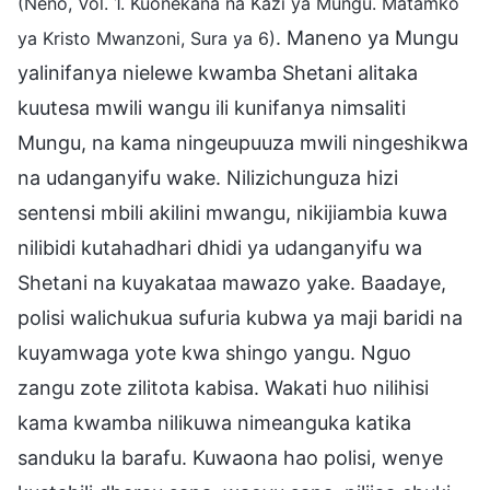
(Neno, Vol. 1. Kuonekana na Kazi ya Mungu. Matamko
. Maneno ya Mungu
ya Kristo Mwanzoni, Sura ya 6)
yalinifanya nielewe kwamba Shetani alitaka
kuutesa mwili wangu ili kunifanya nimsaliti
Mungu, na kama ningeupuuza mwili ningeshikwa
na udanganyifu wake. Nilizichunguza hizi
sentensi mbili akilini mwangu, nikijiambia kuwa
nilibidi kutahadhari dhidi ya udanganyifu wa
Shetani na kuyakataa mawazo yake. Baadaye,
polisi walichukua sufuria kubwa ya maji baridi na
kuyamwaga yote kwa shingo yangu. Nguo
zangu zote zilitota kabisa. Wakati huo nilihisi
kama kwamba nilikuwa nimeanguka katika
sanduku la barafu. Kuwaona hao polisi, wenye