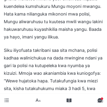
kuendelea kumshukuru Mungu moyoni mwangu.
Hata kama nilianguka mikononi mwa polisi,
Mungu aliwaruhusu tu kuutesa mwili wangu lakini
hakuwaruhusu kuyashikilia maisha yangu. Baada
ya hayo, imani yangu ilikua.
Siku iliyofuata takribani saa sita mchana, polisi
kadhaa walinichukua na dada mwingine ndani ya
gari la polisi na kutupeleka kwa nyumba ya
kizuizi. Mmoja wao akaniambia kwa kuniogofya:
“Wewe hujatoka hapa. Tutakufungia kwa miezi
sita, kisha tutakuhukumu miaka 3 hadi 5, kwa
vyovyote akuna atakayejua.” “Kunihukumu?”
Mara tu niliposikia kwamba ningehukumiwa,