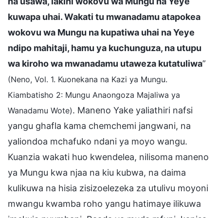
na usawa, lakini wokovu wa Mungu na Yeye
kuwapa uhai. Wakati tu mwanadamu atapokea
wokovu wa Mungu na kupatiwa uhai na Yeye
ndipo mahitaji, hamu ya kuchunguza, na utupu
wa kiroho wa mwanadamu utaweza kutatuliwa
”
(Neno, Vol. 1. Kuonekana na Kazi ya Mungu.
Kiambatisho 2: Mungu Anaongoza Majaliwa ya
. Maneno Yake yaliathiri nafsi
Wanadamu Wote)
yangu ghafla kama chemchemi jangwani, na
yaliondoa mchafuko ndani ya moyo wangu.
Kuanzia wakati huo kwendelea, nilisoma maneno
ya Mungu kwa njaa na kiu kubwa, na daima
kulikuwa na hisia zisizoelezeka za utulivu moyoni
mwangu kwamba roho yangu hatimaye ilikuwa