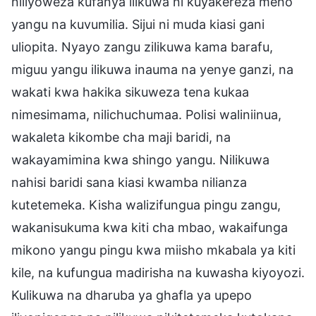
niliyoweza kufanya ilikuwa ni kuyakereza meno
yangu na kuvumilia. Sijui ni muda kiasi gani
uliopita. Nyayo zangu zilikuwa kama barafu,
miguu yangu ilikuwa inauma na yenye ganzi, na
wakati kwa hakika sikuweza tena kukaa
nimesimama, nilichuchumaa. Polisi waliniinua,
wakaleta kikombe cha maji baridi, na
wakayamimina kwa shingo yangu. Nilikuwa
nahisi baridi sana kiasi kwamba nilianza
kutetemeka. Kisha walizifungua pingu zangu,
wakanisukuma kwa kiti cha mbao, wakaifunga
mikono yangu pingu kwa miisho mkabala ya kiti
kile, na kufungua madirisha na kuwasha kiyoyozi.
Kulikuwa na dharuba ya ghafla ya upepo