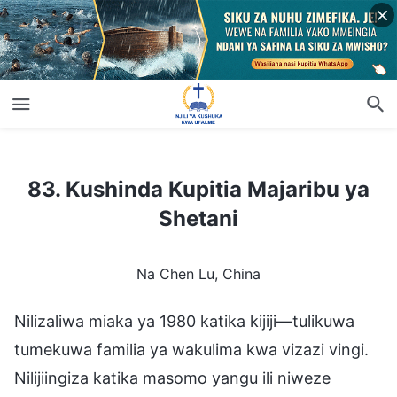
83. Kushinda Kupitia Majaribu ya Shetani
83. Kushinda Kupitia Majaribu ya
Shetani
Na Chen Lu, China
Nilizaliwa miaka ya 1980 katika kijiji—tulikuwa
tumekuwa familia ya wakulima kwa vizazi vingi.
Nilijiingiza katika masomo yangu ili niweze