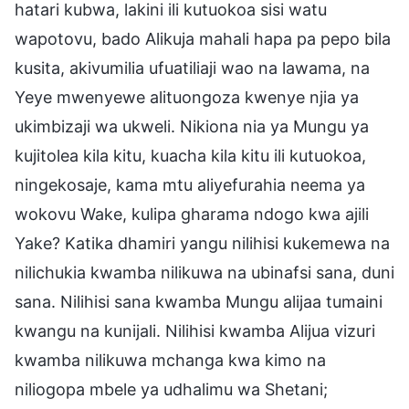
hatari kubwa, lakini ili kutuokoa sisi watu
wapotovu, bado Alikuja mahali hapa pa pepo bila
kusita, akivumilia ufuatiliaji wao na lawama, na
Yeye mwenyewe alituongoza kwenye njia ya
ukimbizaji wa ukweli. Nikiona nia ya Mungu ya
kujitolea kila kitu, kuacha kila kitu ili kutuokoa,
ningekosaje, kama mtu aliyefurahia neema ya
wokovu Wake, kulipa gharama ndogo kwa ajili
Yake? Katika dhamiri yangu nilihisi kukemewa na
nilichukia kwamba nilikuwa na ubinafsi sana, duni
sana. Nilihisi sana kwamba Mungu alijaa tumaini
kwangu na kunijali. Nilihisi kwamba Alijua vizuri
kwamba nilikuwa mchanga kwa kimo na
niliogopa mbele ya udhalimu wa Shetani;