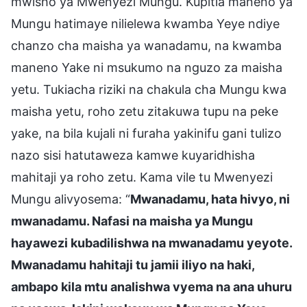
mwisho ya Mwenyezi Mungu. Kupitia maneno ya
Mungu hatimaye nilielewa kwamba Yeye ndiye
chanzo cha maisha ya wanadamu, na kwamba
maneno Yake ni msukumo na nguzo za maisha
yetu. Tukiacha riziki na chakula cha Mungu kwa
maisha yetu, roho zetu zitakuwa tupu na peke
yake, na bila kujali ni furaha yakinifu gani tulizo
nazo sisi hatutaweza kamwe kuyaridhisha
mahitaji ya roho zetu. Kama vile tu Mwenyezi
Mungu alivyosema: “
Mwanadamu, hata hivyo, ni
mwanadamu. Nafasi na maisha ya Mungu
hayawezi kubadilishwa na mwanadamu yeyote.
Mwanadamu hahitaji tu jamii iliyo na haki,
ambapo kila mtu analishwa vyema na ana uhuru