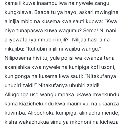
kama ilikuwa inaambuliwa na nywele zangu
kung’olewa. Baada tu ya hayo, askari mwingine
alinijia mbio na kusema kwa sauti kubwa: “Kwa
hiyo tunapaswa kuwa wagumu? Sema! Ni nani
aliyewafanya mhubiri injili?” Nilijaa hasira na
nikajibu: “Kuhubiri injili ni wajibu wangu.”
Niliposema hivi tu, yule polisi wa kwanza tena
akanishika kwa nywele na kunipiga kofi usoni,
kunigonga na kusema kwa sauti: “Nitakufanya
uhubiri zaidi!” Nitakufanya uhubiri zaidi!
Aliugonga uso wangu mpaka ukawa mwekundu
kama kiazichekundu kwa maumivu, na ukaanza
kuvimba. Alipochoka kunipiga, aliniacha niende,
kisha wakachukua simu ya mkononi na kicheza