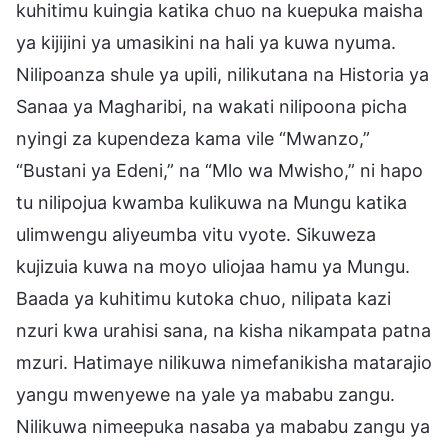
kuhitimu kuingia katika chuo na kuepuka maisha
ya kijijini ya umasikini na hali ya kuwa nyuma.
Nilipoanza shule ya upili, nilikutana na Historia ya
Sanaa ya Magharibi, na wakati nilipoona picha
nyingi za kupendeza kama vile “Mwanzo,”
“Bustani ya Edeni,” na “Mlo wa Mwisho,” ni hapo
tu nilipojua kwamba kulikuwa na Mungu katika
ulimwengu aliyeumba vitu vyote. Sikuweza
kujizuia kuwa na moyo uliojaa hamu ya Mungu.
Baada ya kuhitimu kutoka chuo, nilipata kazi
nzuri kwa urahisi sana, na kisha nikampata patna
mzuri. Hatimaye nilikuwa nimefanikisha matarajio
yangu mwenyewe na yale ya mababu zangu.
Nilikuwa nimeepuka nasaba ya mababu zangu ya