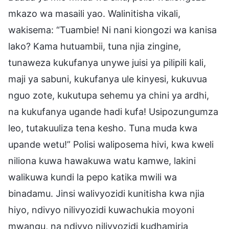
mkazo wa masaili yao. Walinitisha vikali,
wakisema: “Tuambie! Ni nani kiongozi wa kanisa
lako? Kama hutuambii, tuna njia zingine,
tunaweza kukufanya unywe juisi ya pilipili kali,
maji ya sabuni, kukufanya ule kinyesi, kukuvua
nguo zote, kukutupa sehemu ya chini ya ardhi,
na kukufanya ugande hadi kufa! Usipozungumza
leo, tutakuuliza tena kesho. Tuna muda kwa
upande wetu!” Polisi waliposema hivi, kwa kweli
niliona kuwa hawakuwa watu kamwe, lakini
walikuwa kundi la pepo katika mwili wa
binadamu. Jinsi walivyozidi kunitisha kwa njia
hiyo, ndivyo nilivyozidi kuwachukia moyoni
mwangu, na ndivyo nilivyozidi kudhamiria