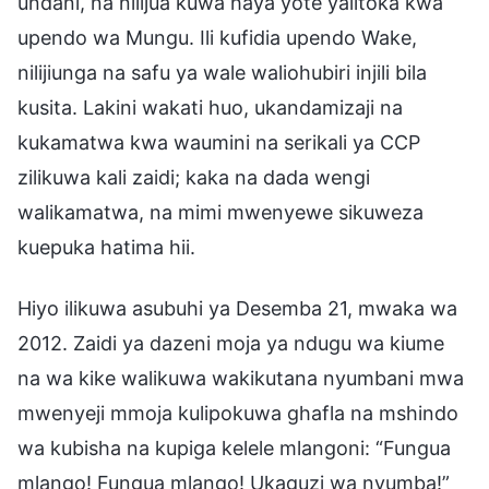
undani, na nilijua kuwa haya yote yalitoka kwa
upendo wa Mungu. Ili kufidia upendo Wake,
nilijiunga na safu ya wale waliohubiri injili bila
kusita. Lakini wakati huo, ukandamizaji na
kukamatwa kwa waumini na serikali ya CCP
zilikuwa kali zaidi; kaka na dada wengi
walikamatwa, na mimi mwenyewe sikuweza
kuepuka hatima hii.
Hiyo ilikuwa asubuhi ya Desemba 21, mwaka wa
2012. Zaidi ya dazeni moja ya ndugu wa kiume
na wa kike walikuwa wakikutana nyumbani mwa
mwenyeji mmoja kulipokuwa ghafla na mshindo
wa kubisha na kupiga kelele mlangoni: “Fungua
mlango! Fungua mlango! Ukaguzi wa nyumba!”